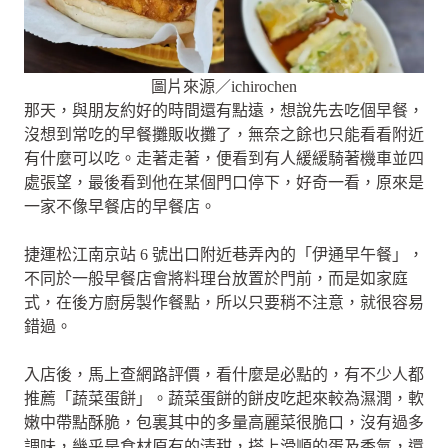
圖片來源／ichirochen
那天，與朋友約好的時間還有點遠，想說先去吃個早餐，
沒想到常吃的早餐攤販收攤了，無奈之餘也只能看看附近
有什麼可以吃。走著走著，便看到有人緩緩騎著機車並四
處張望，最後看到他在某個門口停下，好奇一看，原來是
一家不像早餐店的早餐店。
捷運松江南京站 6 號出口附近巷弄內的「伊通早午餐」，
不同於一般早餐店會將料理台放置於門前，而是如家庭
式，在後方廚房製作餐點，所以只要稍不注意，就很容易
錯過。
入店後，馬上查網路評價，看什麼是必點的，有不少人都
推薦「蔬菜蛋餅」。蔬菜蛋餅的餅皮吃起來較為濕潤，軟
嫩中帶點酥脆，包裏其中的多量高麗菜很脆口，沒有過多
調味，幾乎是食材原有的清甜，搭上滑順的蛋及香氣，還