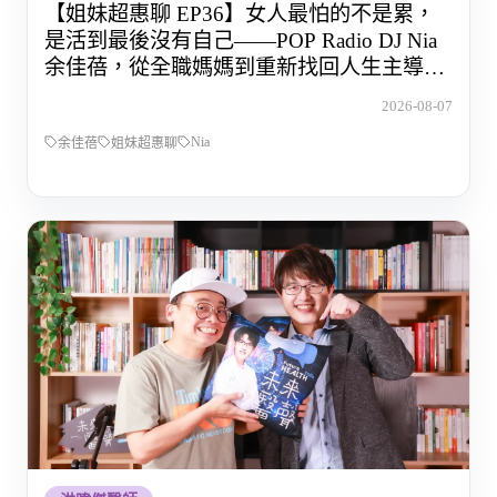
【姐妹超惠聊 EP36】女人最怕的不是累，
是活到最後沒有自己——POP Radio DJ Nia
余佳蓓，從全職媽媽到重新找回人生主導權
的那段路
2026-08-07
Nia
余佳蓓
姐妹超惠聊