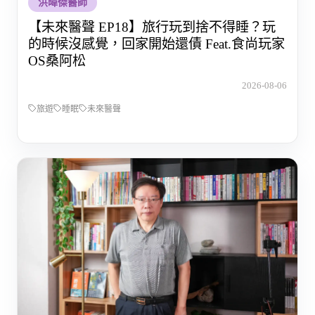
洪暐傑醫師
【未來醫聲 EP18】旅行玩到捨不得睡？玩
的時候沒感覺，回家開始還債 Feat.食尚玩家
OS桑阿松
2026-08-06
旅遊
睡眠
未來醫聲