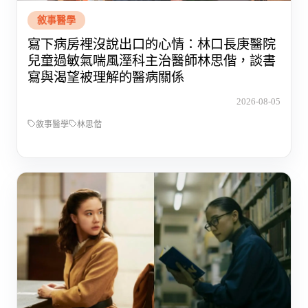
敘事醫學
寫下病房裡沒說出口的心情：林口長庚醫院
兒童過敏氣喘風溼科主治醫師林思偕，談書
寫與渴望被理解的醫病關係
2026-08-05
敘事醫學
林思偕