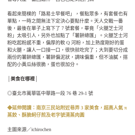
看起來簡樸的「路易士早餐吧」，餐點眾多，有套餐也有
單點，一時之間無法下定決心要點什麼。天人交戰一番
後，最後在單子上寫下了 7 號套餐，畢竟「火腿芝士河
粉」太吸引人，另外也加點了「薯餅總匯」。火腿芝士河
粉吃起粉感不重，偏厚的軟 Q 河粉，加上熟度剛好的蛋
和火腿，讓人一口接一口，很快就吃完了；大到要切分成
兩份的薯餅總匯，薯餅偏泥狀，調味偏重，但不油膩，搭
配的小黃瓜絲很脆，蛋也很加分。
│美食在哪裡│
◎臺北市萬華區中華路一段 76 巷 29-1 號
◆延伸閱讀：南京三民站附近巷弄 3 家美食，超高人氣 π
蒸餃、酥脆蚵仔煎及老字號清蒸肉圓
主圖來源／ichirochen