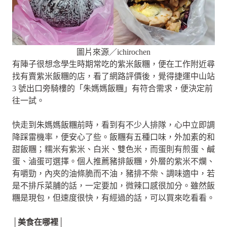
圖片來源／ichirochen
有陣子很想念學生時期常吃的紫米飯糰，便在工作附近尋
找有賣紫米飯糰的店，看了網路評價後，覺得捷運中山站
3 號出口旁騎樓的「朱媽媽飯糰」有符合需求，便決定前
往一試。
快走到朱媽媽飯糰前時，看到有不少人排隊，心中立即調
降踩雷機率，便安心了些。飯糰有五種口味，外加素的和
甜飯糰；糯米有紫米、白米、雙色米，而蛋則有煎蛋、鹹
蛋、滷蛋可選擇。個人推薦豬排飯糰，外層的紫米不爛、
有嚼勁，內夾的油條脆而不油，豬排不柴、調味適中，若
是不排斥菜脯的話，一定要加，微辣口感很加分。雖然飯
糰是現包，但速度很快，有經過的話，可以買來吃看看。
│美食在哪裡│