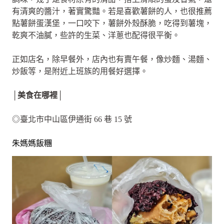
有清爽的醬汁，著實驚豔。若是喜歡薯餅的人，也很推薦
點薯餅蛋漢堡，一口咬下，薯餅外殼酥脆，吃得到薯塊，
乾爽不油膩，些許的生菜、洋蔥也配得很平衡。
正如店名，除早餐外，店內也有賣午餐，像炒麵、湯麵、
炒飯等，是附近上班族的用餐好選擇。
│美食在哪裡│
◎臺北市中山區伊通街 66 巷 15 號
朱媽媽飯糰