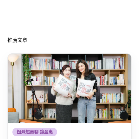
推薦文章
姐妹超惠聊 鐘盈惠