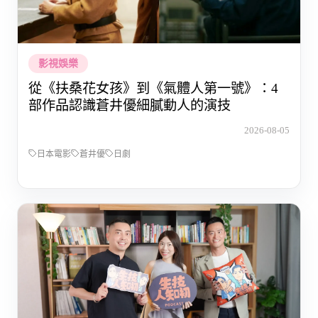
影視娛樂
從《扶桑花女孩》到《氣體人第一號》：4
部作品認識蒼井優細膩動人的演技
2026-08-05
日本電影
蒼井優
日劇