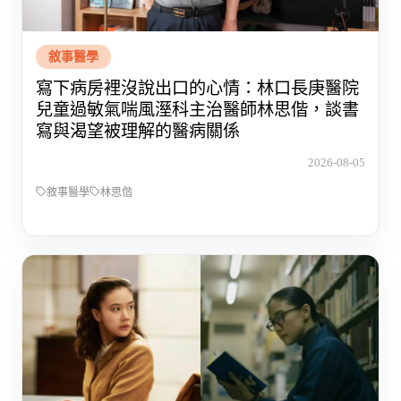
敘事醫學
寫下病房裡沒說出口的心情：林口長庚醫院
兒童過敏氣喘風溼科主治醫師林思偕，談書
寫與渴望被理解的醫病關係
2026-08-05
敘事醫學
林思偕