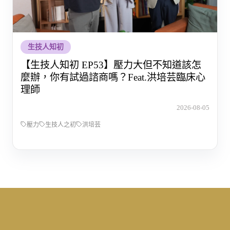
生技人知初
【生技人知初 EP53】壓力大但不知道該怎
麼辦，你有試過諮商嗎？Feat.洪培芸臨床心
理師
2026-08-05
壓力
生技人之初
洪培芸