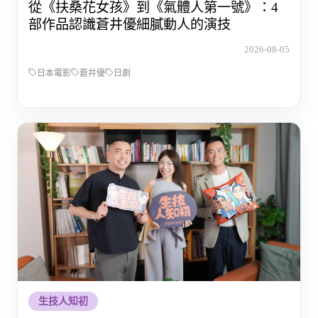
從《扶桑花女孩》到《氣體人第一號》：4
部作品認識蒼井優細膩動人的演技
2026-08-05
日本電影
蒼井優
日劇
生技人知初