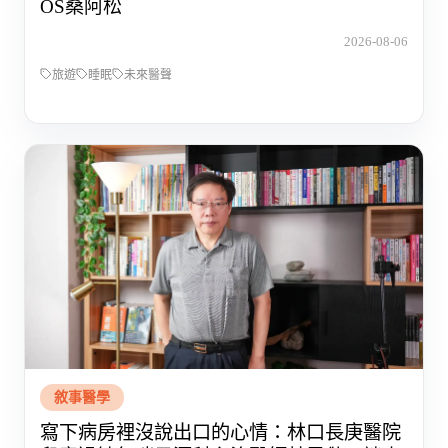
OS桑阿松
2026-08-06
旅遊
睡眠
未來醫聲
敘事醫學
寫下病房裡沒說出口的心情：林口長庚醫院