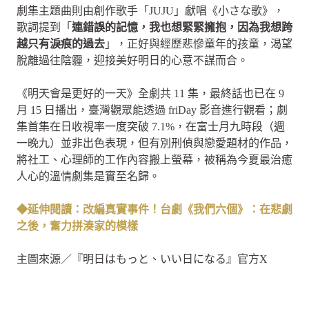
劇集主題曲則由創作歌手「JUJU」獻唱《小さな歌》，
歌詞提到「
連錯誤的記憶，我也想緊緊擁抱，因為我想跨
越只有淚痕的過去
」，正好與經歷悲慘童年的孩童，渴望
脫離過往陰霾，迎接美好明日的心意不謀而合。
《明天會是更好的一天》全劇共 11 集，最終話也已在 9
月 15 日播出，臺灣觀眾能透過 friDay 影音進行觀看；劇
集首集在日收視率一度突破 7.1%，在富士月九時段（週
一晚九）並非出色表現，但有別刑偵與戀愛題材的作品，
將社工、心理師的工作內容搬上螢幕，被稱為今夏最治癒
人心的溫情劇集是實至名歸。
◆延伸閱讀：改編真實事件！台劇《我們六個》：在悲劇
之後，奮力拼湊家的模樣
主圖來源／『明日はもっと、いい日になる』官方X