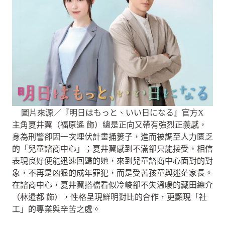
圖片來源／『明日はもっと、いい日になる』官方X
主角夏井翼（福原遙 飾）總是正向又帶有強烈正義感，
身為刑警卻因一次埋伏計畫捅簍子，進而被調至人力匱乏
的「兒童諮商中心」；夏井翼感到不滿卻只能接受，相信
表現良好便能迅速回歸的她，來到兒童諮商中心面對的對
象，不再是凶狠的成年罪犯，而是受苦孩童與迷茫家長。
在諮商中心，夏井翼搭檔看似冷峻卻不失溫暖的藏田總介
（林遣都 飾），性格呈現鮮明對比的合作，更顯現「社
工」的專業與辛苦之處。