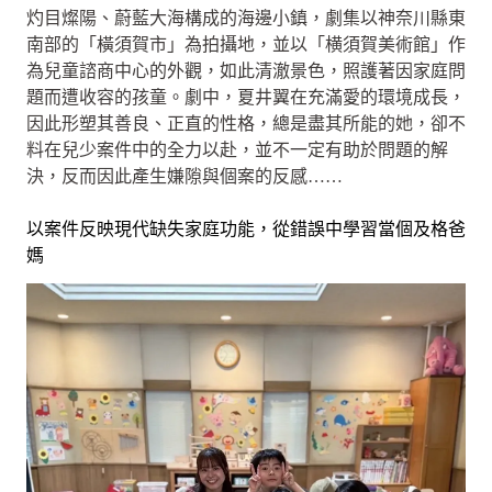
灼目燦陽、蔚藍大海構成的海邊小鎮，劇集以神奈川縣東
南部的「橫須賀市」為拍攝地，並以「横須賀美術館」作
為兒童諮商中心的外觀，如此清澈景色，照護著因家庭問
題而遭收容的孩童。劇中，夏井翼在充滿愛的環境成長，
因此形塑其善良、正直的性格，總是盡其所能的她，卻不
料在兒少案件中的全力以赴，並不一定有助於問題的解
決，反而因此產生嫌隙與個案的反感……
以案件反映現代缺失家庭功能，從錯誤中學習當個及格爸
媽