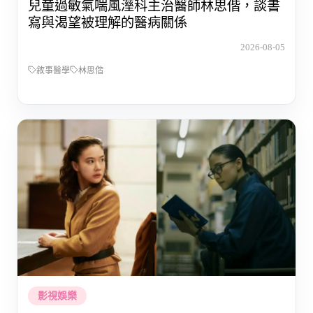
兒童過敏氣喘風溼科主治醫師林思偕，談書
寫與渴望被理解的醫病關係
2026-08-05
敘事醫學
林思偕
影視娛樂