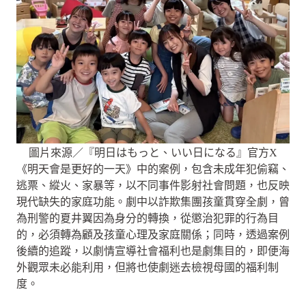
圖片來源／『明日はもっと、いい日になる』官方X
《明天會是更好的一天》中的案例，包含未成年犯偷竊、
逃票、縱火、家暴等，以不同事件影射社會問題，也反映
現代缺失的家庭功能。劇中以詐欺集團孩童貫穿全劇，曾
為刑警的夏井翼因為身分的轉換，從懲治犯罪的行為目
的，必須轉為顧及孩童心理及家庭關係；同時，透過案例
後續的追蹤，以劇情宣導社會福利也是劇集目的，即便海
外觀眾未必能利用，但將也使劇迷去檢視母國的福利制
度。