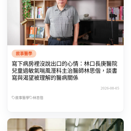
敘事醫學
寫下病房裡沒說出口的心情：林口長庚醫院
兒童過敏氣喘風溼科主治醫師林思偕，談書
寫與渴望被理解的醫病關係
2026-08-05
敘事醫學
林思偕