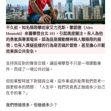
不久前，知名極限攀岩家艾力克斯・霍諾德（Alex
Honnold）來臺攀登台北 101，引起高度關注。有人為他
的勇氣與專業喝采，認為這是運動精神與人類極限的展
現；也有人質疑這樣的行為是否過於冒險，甚至擔心示範
效果與公共安全。
支持與反對的聲音交錯，讓這場攀登不只是一項運動事
件，而成了一場公共討論。
但如果暫時放下對錯與立場，這件事或許能帶我們思考一
個更根本的問題：「人生中，我們究竟真正做過多少自己
在乎的事？」
我們想過很多，但做過多少？