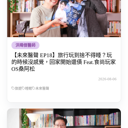
洪暐傑醫師
【未來醫聲 EP18】旅行玩到捨不得睡？玩
的時候沒感覺，回家開始還債 Feat.食尚玩家
OS桑阿松
2026-08-06
旅遊
睡眠
未來醫聲