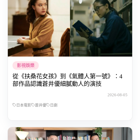
影視娛樂
從《扶桑花女孩》到《氣體人第一號》：4
部作品認識蒼井優細膩動人的演技
2026-08-05
日本電影
蒼井優
日劇