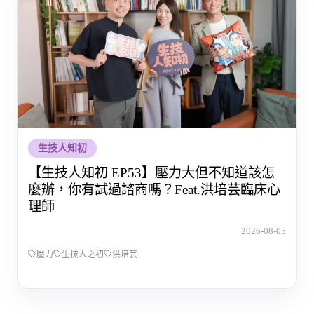
生技人知初
【生技人知初 EP53】壓力大但不知道該怎
麼辦，你有試過諮商嗎？Feat.洪培芸臨床心
理師
2026-08-05
壓力
生技人之初
洪培芸