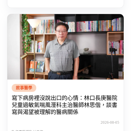
敘事醫學
寫下病房裡沒說出口的心情：林口長庚醫院
兒童過敏氣喘風溼科主治醫師林思偕，談書
寫與渴望被理解的醫病關係
2026-08-05