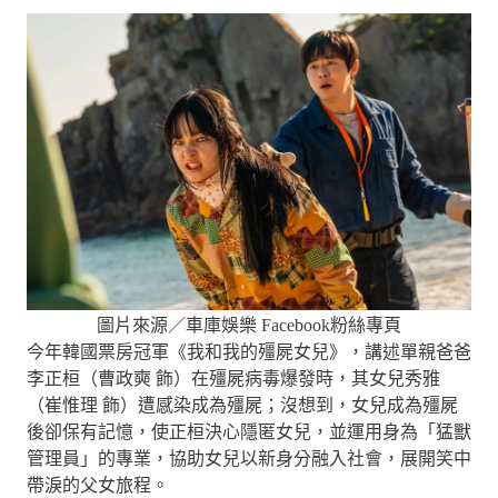
圖片來源／車庫娛樂 Facebook粉絲專頁
今年韓國票房冠軍《我和我的殭屍女兒》，講述單親爸爸
李正桓（曹政奭 飾）在殭屍病毒爆發時，其女兒秀雅
（崔惟理 飾）遭感染成為殭屍；沒想到，女兒成為殭屍
後卻保有記憶，使正桓決心隱匿女兒，並運用身為「猛獸
管理員」的專業，協助女兒以新身分融入社會，展開笑中
帶淚的父女旅程。