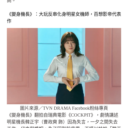
高。
《變身機長》：大玩反串化身明星女機師，百想影帝代表
作
圖片來源／TVN DRAMA Facebook粉絲專頁
《變身機長》翻拍自瑞典電影《COCKPIT》，劇情講述
明星機長韓正宇（曹政奭 飾）因為失言，一夕之間失去