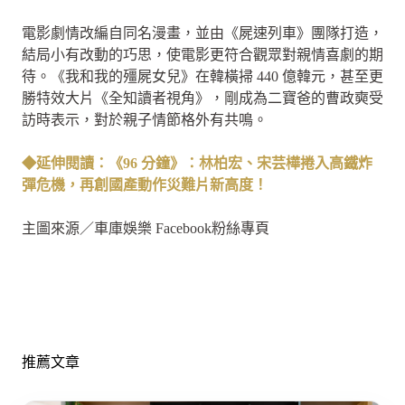
電影劇情改編自同名漫畫，並由《屍速列車》團隊打造，
結局小有改動的巧思，使電影更符合觀眾對親情喜劇的期
待。《我和我的殭屍女兒》在韓橫掃 440 億韓元，甚至更
勝特效大片《全知讀者視角》，剛成為二寶爸的曹政奭受
訪時表示，對於親子情節格外有共鳴。
◆延伸閱讀：《96 分鐘》：林柏宏、宋芸樺捲入高鐵炸
彈危機，再創國產動作災難片新高度！
主圖來源／車庫娛樂 Facebook粉絲專頁
推薦文章