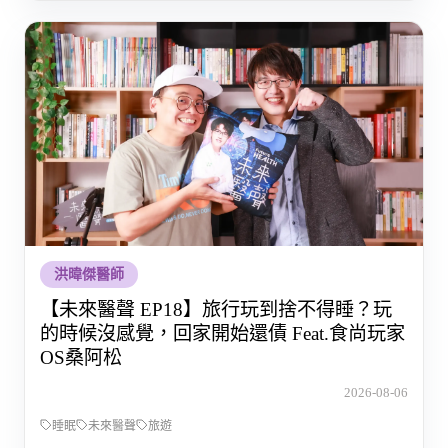
洪暐傑醫師
【未來醫聲 EP18】旅行玩到捨不得睡？玩
的時候沒感覺，回家開始還債 Feat.食尚玩家
OS桑阿松
2026-08-06
睡眠
未來醫聲
旅遊