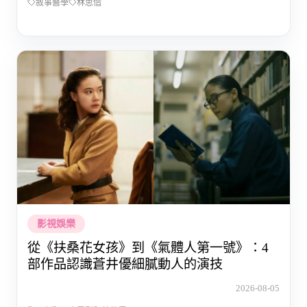
敘事醫學
林思偕
影視娛樂
從《扶桑花女孩》到《氣體人第一號》：4
部作品認識蒼井優細膩動人的演技
2026-08-05