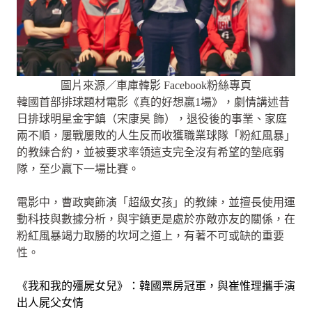
圖片來源／車庫韓影 Facebook粉絲專頁
韓國首部排球題材電影《真的好想贏1場》，劇情講述昔
日排球明星金宇鎮（宋康昊 飾），退役後的事業、家庭
兩不順，屢戰屢敗的人生反而收獲職業球隊「粉紅風暴」
的教練合約，並被要求率領這支完全沒有希望的墊底弱
隊，至少贏下一場比賽。
電影中，曹政奭飾演「超級女孩」的教練，並擅長使用運
動科技與數據分析，與宇鎮更是處於亦敵亦友的關係，在
粉紅風暴竭力取勝的坎坷之道上，有著不可或缺的重要
性。
《我和我的殭屍女兒》：韓國票房冠軍，與崔惟理攜手演
出人屍父女情