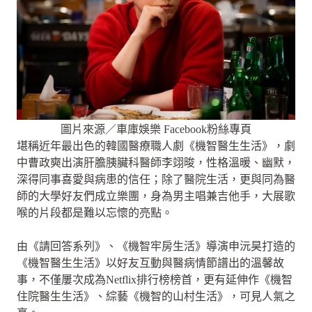
圖片來源／車庫娛樂 Facebook粉絲專頁
堪稱近年最出色的韓國醫療職人劇《機智醫生生活》，劇
中曹政奭出演肝膽胰臟科醫師李翊晙，性格溫暖、幽默，
深得同事喜愛與病患的信任；除了醫院生活，更與同為醫
師的大學好友們成立樂團，身為男主唱兼吉他手，大展歌
喉的片段都是難以忘懷的亮點。
由《請回答系列》、《機智牢房生活》導演申沅昊打造的
《機智醫生生活》以好友互動與醫病情節譜出的溫馨故
事，不僅屢次成為Netflix排行榜榜首，更有延伸作《機智
住院醫生生活》、綜藝《機智的山村生活》，可見人氣之