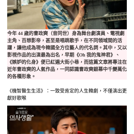
今年 44 歲的曹政奭（音同世）身為舞台劇演員、電視劇
主角、百想影帝，甚至是唱跳歌手，在不同領域間的活
躍，讓他成為現今韓國全方位藝人的代名詞。
其中，又以
影視作品的出演最為出名，早期《Oh 我的鬼神君》、
《嫉妒的化身》便已紅遍大街小巷，而這篇文章將專注在
近年曹政奭的人氣作品，一同認識曹政奭銀幕中千變萬化
的各種形象。
《機智醫生生活》：一致受肯定的人生韓劇，不僅演出更
獻好歌喉