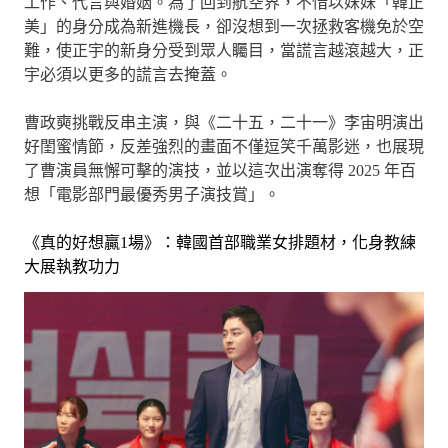
工作、代言與婚姻。為了回到航空界，不惜以妹妹「韓正
美」的身分成為新進機長，卻沒想到一次拯救客機免於空
難，使正宇的新身分受到眾人矚目，當謊言越滾越大，正
宇必須以更多的謊言去掩蓋。
曹政奭挑戰反串主演，與《二十五，二十一》李宙明演出
好閨蜜情節，反差強烈的畫面不僅逗笑千萬影迷，也展現
了曹演員無懈可擊的演技，並以這次出演奪得 2025 年百
想「電影部門最優秀男子演技賞」。
《真的好想贏1場》：韓國首部職業女排題材，化身教練
大展執教功力