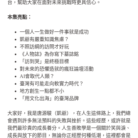
台，幫助大家在面對未來挑戰時更具信心。
本集亮點：
一個人一生做好一件事就是成功
凱爺有嚴重知識焦慮？
不照訪綱的訪問才好玩
《人物誌》為你寫下墓誌銘
「訪到哭」是終極目標
對未來的恐懼造就的瘋狂論壇活動
AI會取代人類？
臺灣有可能走向軟實力時代？
地方創生一點都不小
「用文化出海」的臺灣品牌
大家好，我是唐源駿（凱爺），在人生這條路上，我們總
會遇到許多無法預料的失敗與挫折。這些經歷，或許就是
我們最珍貴的成長養分。人生善敗學是一個關於笑與淚、
成長與放下的節目，無論你正經歷何種低潮，這裡都會是