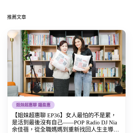
推薦文章
姐妹超惠聊 鐘盈惠
【姐妹超惠聊 EP36】女人最怕的不是累，
是活到最後沒有自己——POP Radio DJ Nia
余佳蓓，從全職媽媽到重新找回人生主導權