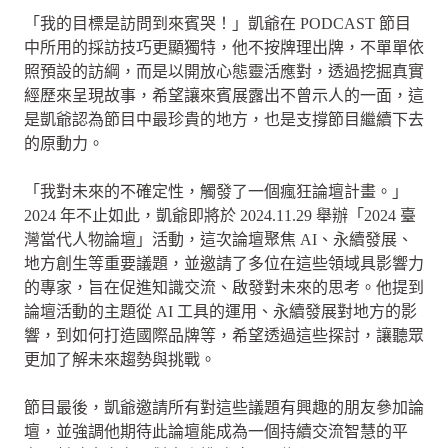
「我的目標是訪問到來賓哭！」凱爺在 PODCAST 節目
中所用的採訪技巧更顯獨特，他不按牌理出牌，不單單依
照預設的訪綱，而是以開放心態靈活應對，透過挖掘真實
經歷來呈現故事，希望讓來賓展露出不曾示人的一面，這
是凱爺認為節目中最珍貴的地方，也是支撐節目繼續下去
的原動力。
「我對未來的不確定性，觸發了一個瘋狂論壇計畫。」
2024 年不止如此，凱爺即將於 2024.11.29 舉辦「2024 臺
灣當代人物論壇」活動，這次論壇聚焦 AI、永續發展、
地方創生等重要議題，並邀請了多位在這些領域具影響力
的專家，旨在促進知識交流、啟發對未來的思考。他提到
論壇活動的主題從 AI 工具的運用、永續發展對地方的影
響，到如何打造國際品牌等，希望透過這些探討，讓聽眾
更加了解未來趨勢與挑戰。
節目最後，凱爺邀請所有對這些議題有興趣的朋友參加論
壇，並強調他期待此論壇能成為一個持續交流智慧的平