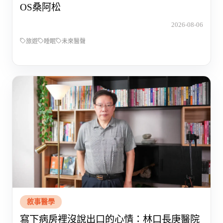
OS桑阿松
2026-08-06
旅遊
睡眠
未來醫聲
敘事醫學
寫下病房裡沒說出口的心情：林口長庚醫院