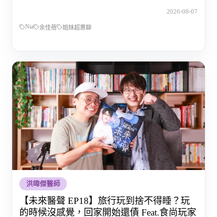
的那段路
2026-08-07
Nia
余佳蓓
姐妹超惠聊
洪暐傑醫師
【未來醫聲 EP18】旅行玩到捨不得睡？玩
的時候沒感覺，回家開始還債 Feat.食尚玩家