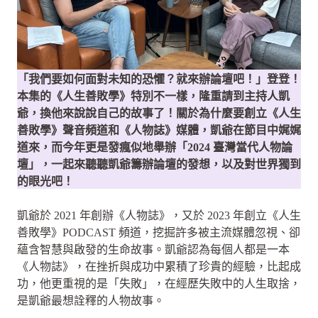
「我們要如何面對未知的恐懼？就來辦論壇吧！」登登！
本集的《人生善敗學》特別不一樣，隆重請到主持人凱
爺，換他來說說自己的故事了！關於為什麼要創立《人生
善敗學》聲音頻道和《人物誌》媒體，凱爺在節目中娓娓
道來，而今年更是發瘋似地舉辦「2024 臺灣當代人物論
壇」，一起來聽聽凱爺籌辦論壇的發想，以及對世界獨到
的眼光吧！
凱爺於 2021 年創辦《人物誌》，又於 2023 年創立《人生
善敗學》PODCAST 頻道，挖掘許多被主流媒體忽視、卻
蘊含智慧與啟發的生命故事。凱爺認為每個人都是一本
《人物誌》，在挫折與成功中累積了珍貴的經驗，比起成
功，他更重視的是「失敗」，在經歷失敗中的人生取捨，
是凱爺最想詮釋的人物故事。