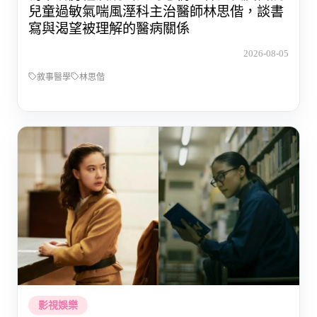
兒童過敏氣喘風溼科主治醫師林思偕，談書
寫與渴望被理解的醫病關係
2026-08-05
敘事醫學
林思偕
影視娛樂