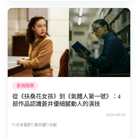
影視娛樂
從《扶桑花女孩》到《氣體人第一號》：4
部作品認識蒼井優細膩動人的演技
2026-08-05
日本電影
蒼井優
日劇