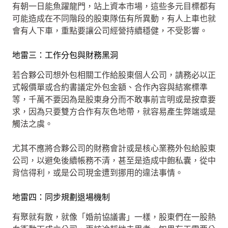
有朝一日能魚躍龍門，站上資本市場，這些多元目標都有
可能造成在不同階段的股東隊伍有所異動，有人上車也就
會有人下車，重點要讓公司經營持續穩健，不受影響。
地雷三：工作分包與財務黑洞
若合夥公司想外包相關工作給股東個人公司，請務必以正
式報價單或合約書議定外包金額、合作內容與結案標準
等，千萬不要因為是股東身分而不敢事前言明或是按章要
求，因為只要雙方合作有灰色地帶，就容易產生弊端或是
觸法之虞。
尤其不應將合夥公司的財務會計或是核心業務外包給股東
公司，以避免後續帳務不清，甚至是造成中飽私囊，從中
背信得利，或是公司現金遭到挪用的違法事情。
地雷四：同步規劃退場機制
有聚就有散，就像「婚前協議書」一樣，股東們在一股熱