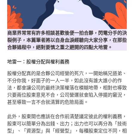
商業界常常有許多相談甚歡後便一拍合夥，閃電分手的決
裂例子，本篇筆者將以自身血淚經驗向大家分享，在那些
合夥過程中，絕對要慎之重之避開的四點大地雷。
地雷一：股權分配與權利義務
股權分配真的是合夥公司經營的死穴，一開始稱兄道弟、
不分你我，好面子的一人一半，如此沒有誰大誰小的作
法，都會讓公司的最終決策權落在模糊地帶，相對也導致
只要兩位股東意見不合，公司營運就會陷入停擺的窘況，
甚至導致一言不合就清算的危險局面。
此外，股東間也應該在合作前清楚議定彼此的權利義務，
股東可以簡單分為出錢、出力；出力也可以再分為「技術
型」、「資源型」與「經營型」，每種股東定位不同，相