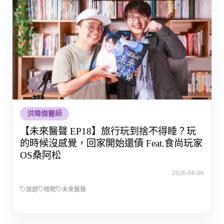
洪暐傑醫師
【未來醫聲 EP18】旅行玩到捨不得睡？玩
的時候沒感覺，回家開始還債 Feat.食尚玩家
OS桑阿松
2026-08-06
旅遊
睡眠
未來醫聲