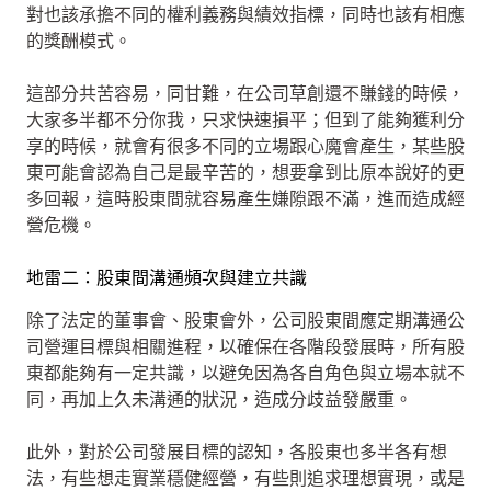
對也該承擔不同的權利義務與績效指標，同時也該有相應
的獎酬模式。
這部分共苦容易，同甘難，在公司草創還不賺錢的時候，
大家多半都不分你我，只求快速損平；但到了能夠獲利分
享的時候，就會有很多不同的立場跟心魔會產生，某些股
東可能會認為自己是最辛苦的，想要拿到比原本說好的更
多回報，這時股東間就容易產生嫌隙跟不滿，進而造成經
營危機。
地雷二：股東間溝通頻次與建立共識
除了法定的董事會、股東會外，公司股東間應定期溝通公
司營運目標與相關進程，以確保在各階段發展時，所有股
東都能夠有一定共識，以避免因為各自角色與立場本就不
同，再加上久未溝通的狀況，造成分歧益發嚴重。
此外，對於公司發展目標的認知，各股東也多半各有想
法，有些想走實業穩健經營，有些則追求理想實現，或是