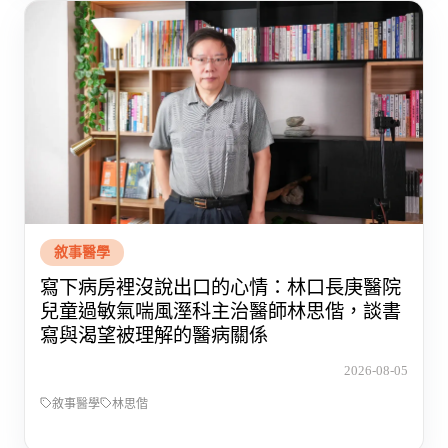
敘事醫學
寫下病房裡沒說出口的心情：林口長庚醫院
兒童過敏氣喘風溼科主治醫師林思偕，談書
寫與渴望被理解的醫病關係
2026-08-05
敘事醫學
林思偕