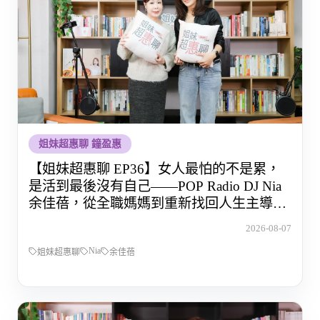
姐妹超惠聊 鐘盈惠
【姐妹超惠聊 EP36】女人最怕的不是累，
是活到最後沒有自己——POP Radio DJ Nia
余佳蓓，從全職媽媽到重新找回人生主導權
的那段路
2026-08-07
Nia
姐妹超惠聊
余佳蓓