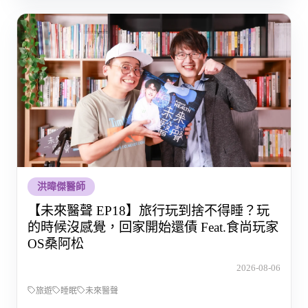
洪暐傑醫師
【未來醫聲 EP18】旅行玩到捨不得睡？玩
的時候沒感覺，回家開始還債 Feat.食尚玩家
OS桑阿松
2026-08-06
旅遊
睡眠
未來醫聲