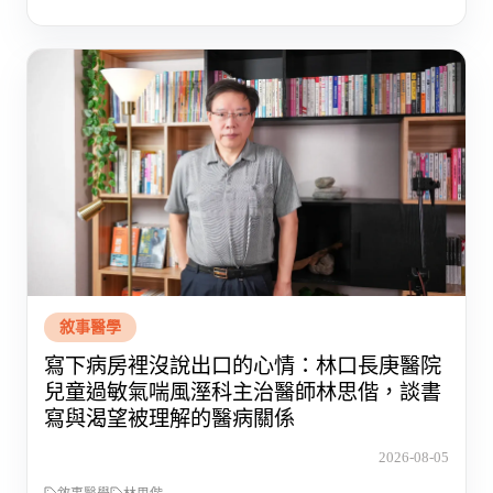
敘事醫學
寫下病房裡沒說出口的心情：林口長庚醫院
兒童過敏氣喘風溼科主治醫師林思偕，談書
寫與渴望被理解的醫病關係
2026-08-05