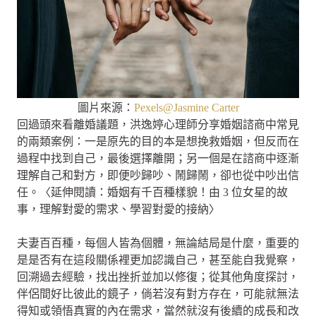
圖片來源：
Pexels@Jasmine Carter
回過頭來看離婚議題，洪逸婷心理師分享婚姻諮商中常見
的兩類案例：一是原先的目的本是想挽救婚姻，但反而在
過程中找到自己，最後選擇離開；另一個是在諮商中逐漸
理解自己和對方，即便吵歸吵、鬧歸鬧，卻也從中吵出信
任。〈延伸閱讀：婚姻有千百種樣貌！由 3 位女星的故
事，理解對愛的需求、學習對愛的接納〉
夫妻百百種，每個人皆為個體，無論結局是什麼，重要的
是是否有在這段關係裡更加認識自己，甚至能自我覺察，
回溯過去經驗，找出挫折並加以修復；從其他角度探討，
伴侶間好比彼此的鏡子，倘若沒有對方存在，可能就無法
得知或領悟真實的內在需求，當然就沒有後續的成長和改