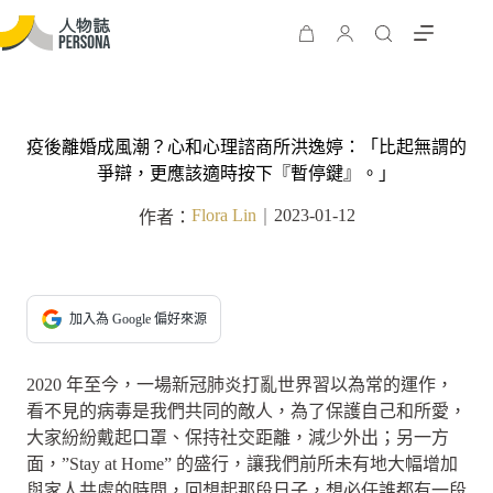
疫後離婚成風潮？心和心理諮商所洪逸婷：「比起無謂的
爭辯，更應該適時按下『暫停鍵』。」
Flora Lin
2023-01-12
作者：
｜
加入為 Google 偏好來源
2020 年至今，一場新冠肺炎打亂世界習以為常的運作，
看不見的病毒是我們共同的敵人，為了保護自己和所愛，
大家紛紛戴起口罩、保持社交距離，減少外出；另一方
面，”Stay at Home” 的盛行，讓我們前所未有地大幅增加
與家人共處的時間，回想起那段日子，想必任誰都有一段