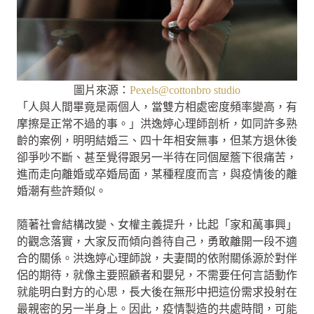
圖片來源：
Pexels@cottonbro studio
「人與人間畢竟是兩個人，當雙方相處密度頻率變高，有
摩擦是正常不過的事。」洪逸婷心理師剖析，如同許多熟
齡的案例，明明結婚三、四十年相安無事，但某方退休後
卻爭吵不斷、甚至覺得跟另一半待在同個屋簷下很痛苦，
進而走向離婚或卒婚局面，某種程度而言，與疫情後的離
婚潮有些許類似。
隨著社會結構改變、女權主義提升，比起「家和萬事興」
的觀念落實，大家反而傾向善待自己，勇敢離開一段不適
合的關係。洪逸婷心理師說，夫妻間的依附關係源於對伴
侶的期待，就像主要照顧者和嬰兒，不需要任何言語動作
就能明白對方的心思，長大後在無形中把這份需求投射在
最親密的另一半身上。因此，疫情製造的共處時間，可能