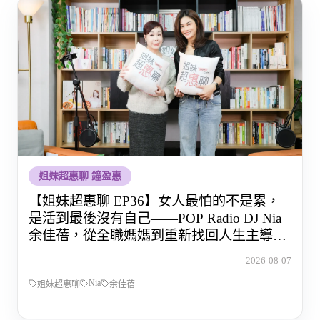
姐妹超惠聊 鐘盈惠
【姐妹超惠聊 EP36】女人最怕的不是累，
是活到最後沒有自己——POP Radio DJ Nia
余佳蓓，從全職媽媽到重新找回人生主導權
的那段路
2026-08-07
Nia
姐妹超惠聊
余佳蓓