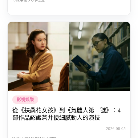
敘事醫學
林思偕
影視娛樂
從《扶桑花女孩》到《氣體人第一號》：4
部作品認識蒼井優細膩動人的演技
2026-08-05