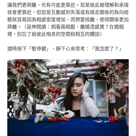
讓我們更疏離、也有可能更靠近。若是彼此被理解和承接
就會更靠近，但若是互動感到失落或有過去關係的負向經
驗就容易因為相處密度增加，而想要逃離，使得關係更加
疏離。〈延伸閱讀：相看兩相厭、離婚憑感覺？在婚姻
裡，別忘了給彼此喘息的空間和相互的體諒〉
適時按下「暫停鍵」，靜下心來思考：「我怎麼了？」