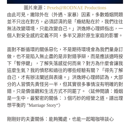
圖片來源：
Pexels@RODNAE Productions
由此可見，撇除外在（外遇、家暴）因素，多數婚姻問題
並不只出在對方，必須認清的是「癥結點在於，我們往往
無法改變環境，只能改變自己。」洪逸婷心理師指出，一
個人對安全感的定義不同，多半又源於原生家庭的影響。
面對不斷循環的關係惡化，不是期待環境會為我們量身訂
做，也不是陷入無止盡的是非對錯爭辯，而是應該適時按
下「暫停鍵」，了解失落感從何而來？對方為什麼會讓我
這麼生氣？我的憤怒和過往的哪些經驗有關？「得先了解
自己，才有辦法闡述與表達。」洪逸婷心理師認為，大部
分的人習慣先責怪另一半，但其實很多事情沒有明確的對
錯，只是價值觀和生活方式不同罷了。〈延伸閱讀：婚姻
是一生中，最緊密的關係： 3 個巧妙的經營之道，譜出理
想平衡的 ”Marriage Story“〉
剛剛好的夫妻關係：能夠獨處，也能一起喝咖啡談心