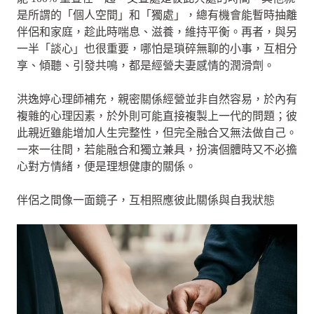
是所謂的「個人空間」和「獨處」，總有機會能暫時抽離
伴侶和家庭，趁此時喘息、滋養，維持平衡。再者，與另
一半「談心」也很重要，哪怕是瑣碎無聊的小事，互相分
享、傾聽、引發共鳴，都是經營夫妻感情的潤滑劑。
洪逸婷心理師補充，親密關係經營並非自然容易，於內有
複雜的心理因素，於外則可能直接複製上一代的問題；彼
此親近雖能增加人生完整性，但完全融合又無法做自己。
一來一往間，若能融合和獨立兼具，扮演個體時又不必擔
心對方情緒，便是理想健康的關係。
伴侶之間像一面鏡子，互相照應彼此關係與自我狀態