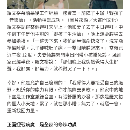
羅文裕幕前幕後工作經驗一樣豐富，前陣子主辦「野孩子
音樂節」，活動相當成功。（圖片來源／大賞門文化）
羅文裕記得某個禮拜天早上，他和妻子去了主日禮拜，中
午到下午是他主辦的「野孩子生活節」，晚上還要趕場去
參加婚禮。「一整天下來，我忙到半條命快沒了，洗完澡
準備睡覺，兒子卻喊肚子痛，一雙眼睛腫起來。」當時已
近午夜 12 點，夫妻倆趕緊開車出門帶小孩掛急診，回到
家已經半夜。羅文裕說：「那個晚上我突然覺得人生好
難，我好累、好無力，就稍微哭了一下下。」
幸好，他是允許自己脆弱的：「我覺得人要接受自己的脆
弱，知道你的能力有限，你才能夠去勇敢。」他家中的地
下室是工作室兼錄音室，有張舒服的沙發，那像是羅文裕
的個人小天地，累了，就在那小睡；無力了，就窩一會，
重新找回力量。
正面迎戰病魔 是全家的修煉功課