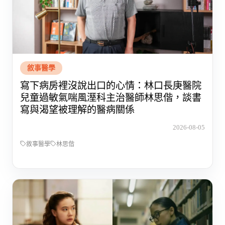
敘事醫學
寫下病房裡沒說出口的心情：林口長庚醫院
兒童過敏氣喘風溼科主治醫師林思偕，談書
寫與渴望被理解的醫病關係
2026-08-05
敘事醫學
林思偕