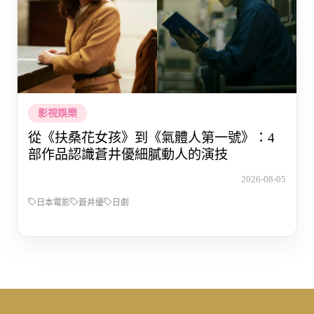
影視娛樂
從《扶桑花女孩》到《氣體人第一號》：4
部作品認識蒼井優細膩動人的演技
2026-08-05
日本電影
蒼井優
日劇