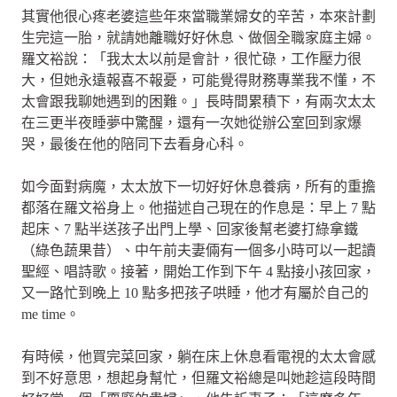
其實他很心疼老婆這些年來當職業婦女的辛苦，本來計劃
生完這一胎，就請她離職好好休息、做個全職家庭主婦。
羅文裕說：「我太太以前是會計，很忙碌，工作壓力很
大，但她永遠報喜不報憂，可能覺得財務專業我不懂，不
太會跟我聊她遇到的困難。」長時間累積下，有兩次太太
在三更半夜睡夢中驚醒，還有一次她從辦公室回到家爆
哭，最後在他的陪同下去看身心科。
如今面對病魔，太太放下一切好好休息養病，所有的重擔
都落在羅文裕身上。他描述自己現在的作息是：早上 7 點
起床、7 點半送孩子出門上學、回家後幫老婆打綠拿鐵
（綠色蔬果昔）、中午前夫妻倆有一個多小時可以一起讀
聖經、唱詩歌。接著，開始工作到下午 4 點接小孩回家，
又一路忙到晚上 10 點多把孩子哄睡，他才有屬於自己的
me time。
有時候，他買完菜回家，躺在床上休息看電視的太太會感
到不好意思，想起身幫忙，但羅文裕總是叫她趁這段時間