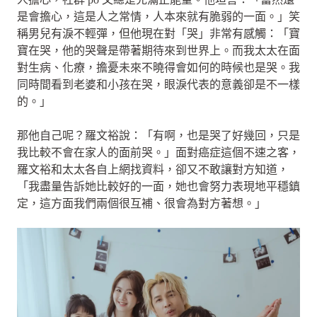
是會擔心，這是人之常情，人本來就有脆弱的一面。」笑
稱男兒有淚不輕彈，但他現在對「哭」非常有感觸：「寶
寶在哭，他的哭聲是帶著期待來到世界上。而我太太在面
對生病、化療，擔憂未來不曉得會如何的時候也是哭。我
同時間看到老婆和小孩在哭，眼淚代表的意義卻是不一樣
的。」
那他自己呢？羅文裕說：「有啊，也是哭了好幾回，只是
我比較不會在家人的面前哭。」面對癌症這個不速之客，
羅文裕和太太各自上網找資料，卻又不敢讓對方知道，
「我盡量告訴她比較好的一面，她也會努力表現地平穩鎮
定，這方面我們兩個很互補、很會為對方著想。」