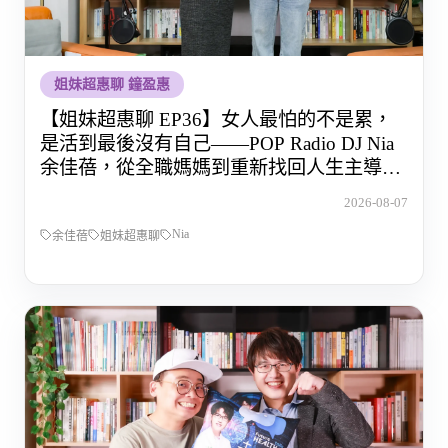
姐妹超惠聊 鐘盈惠
【姐妹超惠聊 EP36】女人最怕的不是累，
是活到最後沒有自己——POP Radio DJ Nia
余佳蓓，從全職媽媽到重新找回人生主導權
的那段路
2026-08-07
Nia
余佳蓓
姐妹超惠聊