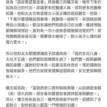
身為「癌症希望基金會」終身義工的羅文裕，幾年下來也
因為自己的付出，認識更多的醫護人員、得到更多的醫療
知識，他和太太也希望建立小孩正確的癌症觀念，他說：
「千萬不要隱瞞這個事情，我聽過一個例子，有個癌症媽
媽怕小孩擔心，都沒有讓他們知道自己在治療，連掉頭髮
都掩飾得很好。直到有一次小孩無意間推開浴室的門，發
現媽媽原來是光頭，衝擊很大嚇哭了，對小孩子心理的殺
傷力更大。」
所以他和太太都選擇讓孩子認識疾病：「我的女兒八歲、
大兒子五歲，他們都知道媽媽生病了，我們要一起照顧媽
媽的身體，讓她好好休息。如果沒有休息好，壞的細胞就
會越來越多，他們也就逐漸理解這個疾病，女兒更是瞬間
長大。」
羅文裕笑說：「當我把老三抱到姊姊旁邊，以前總是會賴
（床）很久的她，現在看到寶寶就會趕快起來照顧他。」
所以，羅文裕告訴自己，雖然疾病是不好的，但遇到了去
面對它，對他和家人都是一門修煉的功課。