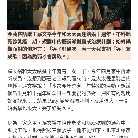
金曲客語歌王羅文裕今年和太太喜迎結婚十週年，不料她
確診乳癌二期，規劃中的慶祝派對變成治療計劃；始終樂
觀面對的他坦言：「哭了好幾次，有一天我會把『哭』寫
成歌，因為脆弱才會勇敢。」
羅文裕和太太結婚十年育有一女一子，今年四月家中再添
新成員，沒想到隨著老三報到而來的，是太太罹患乳癌的
噩耗。羅文裕說：「本來今年會有一些特別的活動，想辦
個新生兒和十週年紀念日一起慶祝的派對，把所有的親朋
好友找來……結果 Party 變成治療計劃，反差很大，一開
始衝擊也很大，哭了好幾次。」
身為一家之主，羅文裕在陪伴老婆和病魔抗戰的過程中，
既要工作、也得照顧三個孩子，他不能倒下，也不想讓家
人擔心，社群 po 文總是充滿正能量。他坦言：「當然還