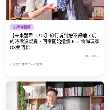
洪暐傑醫師
【未來醫聲 EP18】旅行玩到捨不得睡？玩
的時候沒感覺，回家開始還債 Feat.食尚玩家
OS桑阿松
2026-08-06
旅遊
睡眠
未來醫聲