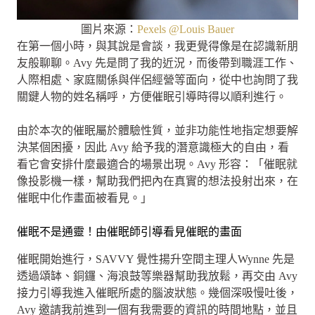
圖片來源：
Pexels @Louis Bauer
在第一個小時，與其說是會談，我更覺得像是在認識新朋
友般聊聊。Avy 先是問了我的近況，而後帶到職涯工作、
人際相處、家庭關係與伴侶經營等面向，從中也詢問了我
關鍵人物的姓名稱呼，方便催眠引導時得以順利進行。
由於本次的催眠屬於體驗性質，並非功能性地指定想要解
決某個困擾，因此 Avy 給予我的潛意識極大的自由，看
看它會安排什麼最適合的場景出現。Avy 形容：「催眠就
像投影機一樣，幫助我們把內在真實的想法投射出來，在
催眠中化作畫面被看見。」
催眠不是通靈！由催眠師引導看見催眠的畫面
催眠開始進行，SAVVY 覺性揚升空間主理人Wynne 先是
透過頌缽、銅鑼、海浪鼓等樂器幫助我放鬆，再交由 Avy
接力引導我進入催眠所處的腦波狀態。幾個深吸慢吐後，
Avy 邀請我前進到一個有我需要的資訊的時間地點，並且