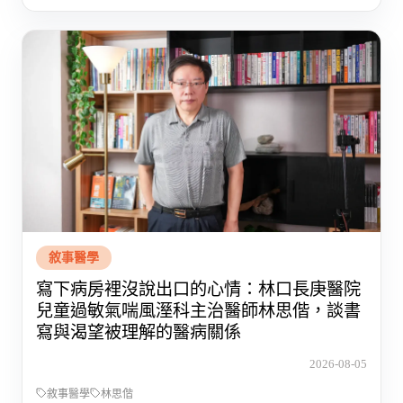
敘事醫學
寫下病房裡沒說出口的心情：林口長庚醫院
兒童過敏氣喘風溼科主治醫師林思偕，談書
寫與渴望被理解的醫病關係
2026-08-05
敘事醫學
林思偕