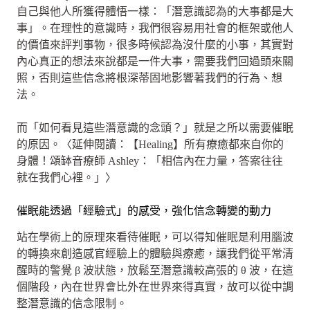
自己與他人所獲得體悟一樣：「潛意識認為的大事都是大
事」。在理性的意識時，我們很容易用社會的框架或他人
的價值來評判事物，很多時候認為沒什麼的小事，其實對
內心真正的想法來說都是一件大事，需要我們回過頭來關
照，否則這些信念將根深蒂固地影響著我們的行為、想
法。
而「如何看見這些潛意識的念頭？」就是之所以需要催眠
的原因。〈延伸閱讀：【Healing】所有療癒都來自你的
身體！頌缽音療師 Ashley：「相信內在力量，答案往往
就在我們心裡。」〉
催眠能透過「經驗式」的感受，強化信念轉變的動力
站在學術上的原理來看待催眠，可以得知催眠是利用腦波
的轉換來創造感官經驗上的體驗與療癒，讓我們從平常清
醒時的警覺 β 波狀態，放鬆至潛意識較高張的 θ 波，在這
個階段，內在世界會比外在世界來得真實，故可以從中調
整潛意識的信念限制。