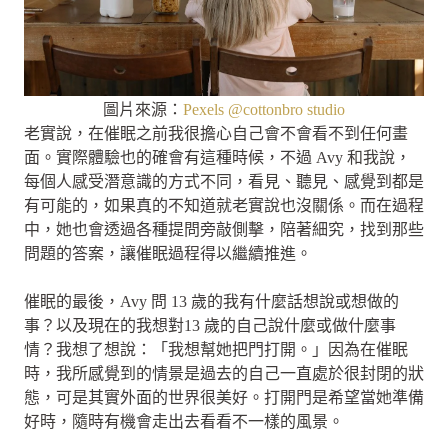
圖片來源：
Pexels @cottonbro studio
老實說，在催眠之前我很擔心自己會不會看不到任何畫
面。實際體驗也的確會有這種時候，不過 Avy 和我說，
每個人感受潛意識的方式不同，看見、聽見、感覺到都是
有可能的，如果真的不知道就老實說也沒關係。而在過程
中，她也會透過各種提問旁敲側擊，陪著細究，找到那些
問題的答案，讓催眠過程得以繼續推進。
催眠的最後，Avy 問 13 歲的我有什麼話想說或想做的
事？以及現在的我想對13 歲的自己說什麼或做什麼事
情？我想了想說：「我想幫她把門打開。」因為在催眠
時，我所感覺到的情景是過去的自己一直處於很封閉的狀
態，可是其實外面的世界很美好。打開門是希望當她準備
好時，隨時有機會走出去看看不一樣的風景。