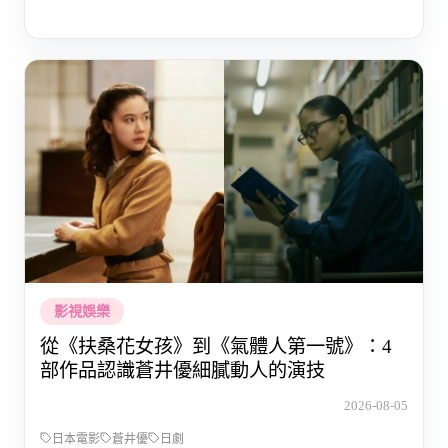
影視娛樂
從《扶桑花女孩》到《氣體人第一號》：4
部作品認識蒼井優細膩動人的演技
2026-08-05
日本電影
蒼井優
日劇