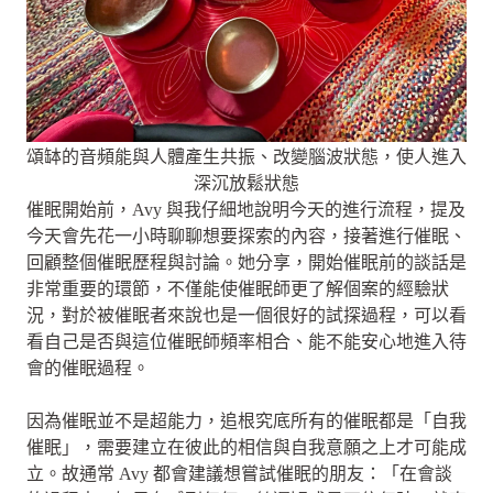
頌缽的音頻能與人體產生共振、改變腦波狀態，使人進入
深沉放鬆狀態
催眠開始前，Avy 與我仔細地說明今天的進行流程，提及
今天會先花一小時聊聊想要探索的內容，接著進行催眠、
回顧整個催眠歷程與討論。她分享，開始催眠前的談話是
非常重要的環節，不僅能使催眠師更了解個案的經驗狀
況，對於被催眠者來說也是一個很好的試探過程，可以看
看自己是否與這位催眠師頻率相合、能不能安心地進入待
會的催眠過程。
因為催眠並不是超能力，追根究底所有的催眠都是「自我
催眠」，需要建立在彼此的相信與自我意願之上才可能成
立。故通常 Avy 都會建議想嘗試催眠的朋友：「在會談