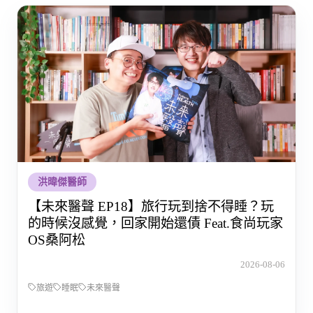
洪暐傑醫師
【未來醫聲 EP18】旅行玩到捨不得睡？玩
的時候沒感覺，回家開始還債 Feat.食尚玩家
OS桑阿松
2026-08-06
旅遊
睡眠
未來醫聲