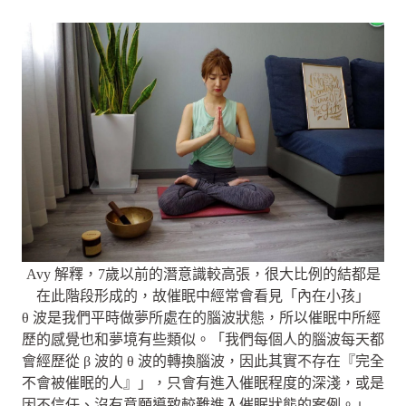
Avy 解釋，7歲以前的潛意識較高張，很大比例的結都是
在此階段形成的，故催眠中經常會看見「內在小孩」
θ 波是我們平時做夢所處在的腦波狀態，所以催眠中所經
歷的感覺也和夢境有些類似。「我們每個人的腦波每天都
會經歷從 β 波的 θ 波的轉換腦波，因此其實不存在『完全
不會被催眠的人』」，只會有進入催眠程度的深淺，或是
因不信任、沒有意願導致較難進入催眠狀態的案例。」