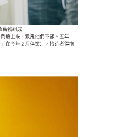
收舊物組成
地倒追上來，狠甩他們不顧。五年
在今年 2 月停業），拾荒者得拖