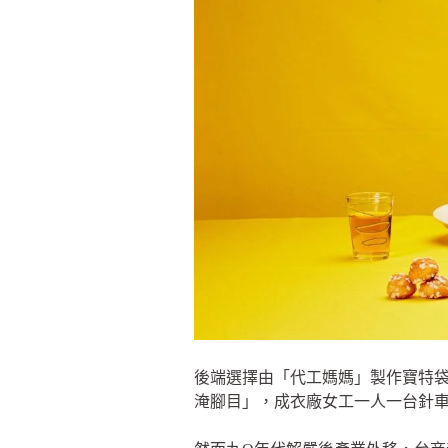
後端選擇由「代工媽媽」製作寶特
淹腳目」，成衣廠女工一人一台針