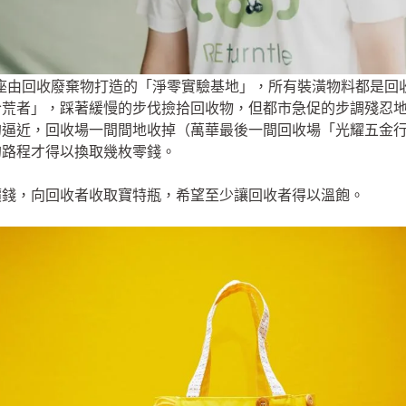
座由回收廢棄物打造的「淨零實驗基地」，所有裝潢物料都是回
拾荒者」，踩著緩慢的步伐撿拾回收物，但都市急促的步調殘忍
逼近，回收場一間間地收掉（萬華最後一間回收場「光耀五金行」
的路程才得以換取幾枚零錢。
價錢，向回收者收取寶特瓶，希望至少讓回收者得以溫飽。