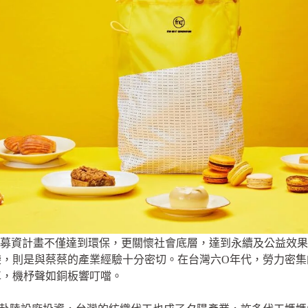
募資計畫不僅達到環保，更關懷社會底層，達到永續及公益效果
袋，則是與蔡蔡的產業經驗十分密切。在台灣六O年代，勞力密集
車，機杼聲如銅板響叮噹。