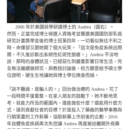
2006 年於美國就學研讀博士的 Andrea（圖右）。
然而，正當完成博士候選人資格考並獲選美國國防部乳癌
研究計畫獎學金後的博士班第四年、一切看似無往不利之
時，命運卻又跟她開了個大玩笑。「這次是免疫系統出問
題，不久後診斷出系統性紅斑性狼瘡。」Andrea 平淡地
說，那時的身體狀況，已經惡化到嚴重影響日常生活，完
全無法繼續做研究，與教授討論後，校方願意給予碩士學
位證明，硬生生地讓她與博士學位擦身而過。
「說不難過，是騙人的。」回台做治療的 Andrea，花了
一段時間平復重整。在家人朋友的鼓勵下，她不斷地思
考，就能力所及的範圍內，還能做些什麼？還能用什麼方
式，達到貢獻社會的目標？於是投入了藥廠的醫學事務與
行銷策畫的工作新藥，協助新藥上市前後的企劃，2016
年自體免疫疾病再次失控讓 Andrea 再度被迫離開外商藥