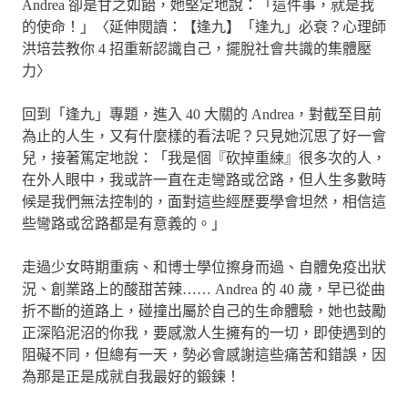
Andrea 卻是甘之如飴，她堅定地說：「這件事，就是我
的使命！」〈延伸閱讀：【逢九】「逢九」必衰？心理師
洪培芸教你 4 招重新認識自己，擺脫社會共識的集體壓
力〉
回到「逢九」專題，進入 40 大關的 Andrea，對截至目前
為止的人生，又有什麼樣的看法呢？只見她沉思了好一會
兒，接著篤定地說：「我是個『砍掉重練』很多次的人，
在外人眼中，我或許一直在走彎路或岔路，但人生多數時
候是我們無法控制的，面對這些經歷要學會坦然，相信這
些彎路或岔路都是有意義的。」
走過少女時期重病、和博士學位擦身而過、自體免疫出狀
況、創業路上的酸甜苦辣…… Andrea 的 40 歲，早已從曲
折不斷的道路上，碰撞出屬於自己的生命體驗，她也鼓勵
正深陷泥沼的你我，要感激人生擁有的一切，即使遇到的
阻礙不同，但總有一天，勢必會感謝這些痛苦和錯誤，因
為那是正是成就自我最好的鍛鍊！