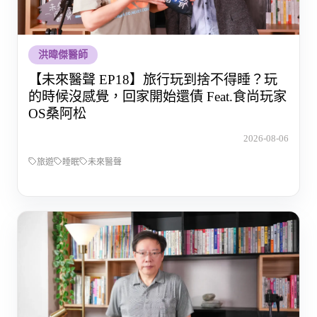
洪暐傑醫師
【未來醫聲 EP18】旅行玩到捨不得睡？玩
的時候沒感覺，回家開始還債 Feat.食尚玩家
OS桑阿松
2026-08-06
旅遊
睡眠
未來醫聲