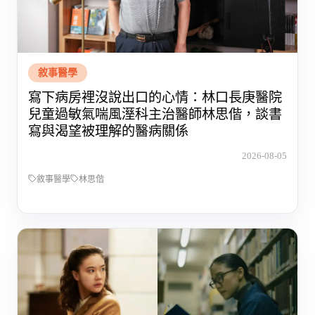
敘事醫學
寫下病房裡沒說出口的心情：林口長庚醫院
兒童過敏氣喘風溼科主治醫師林思偕，談書
寫與渴望被理解的醫病關係
2026-08-05
敘事醫學
林思偕