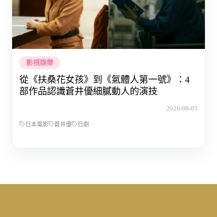
影視娛樂
從《扶桑花女孩》到《氣體人第一號》：4
部作品認識蒼井優細膩動人的演技
2026-08-05
日本電影
蒼井優
日劇