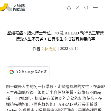
歷經罹癌、錯失博士學位…40 歲 AHEAD 執行長王毓棻
接受人生不完美，在有限生命成就有意義的事
2022-09-15
作者：
林玫妮
｜
加入為 Google 偏好來源
四十歲是人生的另一個階段，走過這階段的女性，在歷經
人生高潮低谷後，總能活出自信與美麗，就像有不同品
種、 不同顏色、抑或是有著獨到的姿態的綻放花朵。在
採訪先勁智能（原先鋒智能） AHEAD 執行長王毓棻
Andrea 的過程中，編輯腦中不斷浮現的，是寒冬裡勇敢