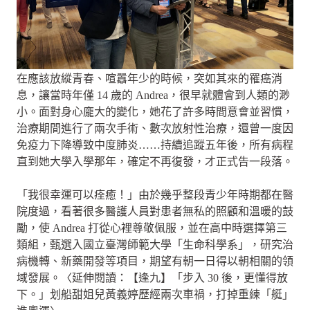
在應該放縱青春、喧囂年少的時候，突如其來的罹癌消
息，讓當時年僅 14 歲的 Andrea，很早就體會到人類的渺
小。面對身心龐大的變化，她花了許多時間意會並習慣，
治療期間進行了兩次手術、數次放射性治療，還曾一度因
免疫力下降導致中度肺炎……持續追蹤五年後，所有病程
直到她大學入學那年，確定不再復發，才正式告一段落。
「我很幸運可以痊癒！」由於幾乎整段青少年時期都在醫
院度過，看著很多醫護人員對患者無私的照顧和溫暖的鼓
勵，使 Andrea 打從心裡尊敬佩服，並在高中時選擇第三
類組，甄選入國立臺灣師範大學「生命科學系」，研究治
病機轉、新藥開發等項目，期望有朝一日得以朝相關的領
域發展。〈延伸閱讀：【逢九】「步入 30 後，更懂得放
下。」划船甜姐兒黃義婷歷經兩次車禍，打掉重練「艇」