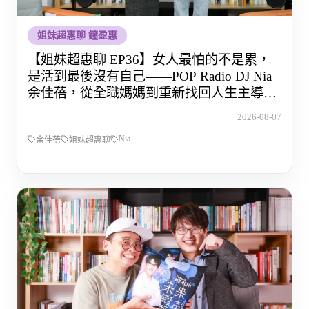
姐妹超惠聊 鐘盈惠
【姐妹超惠聊 EP36】女人最怕的不是累，
是活到最後沒有自己——POP Radio DJ Nia
余佳蓓，從全職媽媽到重新找回人生主導權
的那段路
2026-08-07
Nia
余佳蓓
姐妹超惠聊