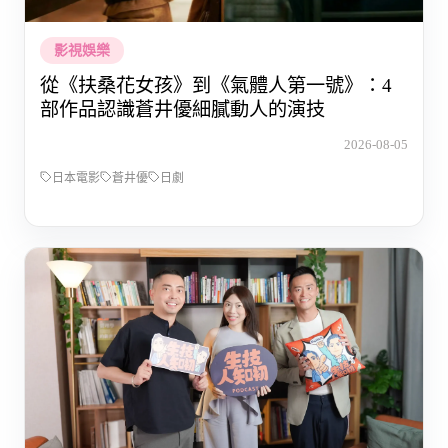
影視娛樂
從《扶桑花女孩》到《氣體人第一號》：4
部作品認識蒼井優細膩動人的演技
2026-08-05
日本電影
蒼井優
日劇