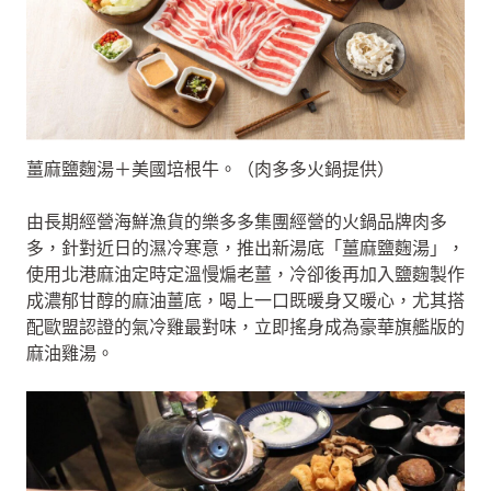
薑麻鹽麴湯＋美國培根牛。（肉多多火鍋提供）
由長期經營海鮮漁貨的樂多多集團經營的火鍋品牌肉多
多，針對近日的濕冷寒意，推出新湯底「薑麻鹽麴湯」，
使用北港麻油定時定溫慢煸老薑，冷卻後再加入鹽麴製作
成濃郁甘醇的麻油薑底，喝上一口既暖身又暖心，尤其搭
配歐盟認證的氣冷雞最對味，立即搖身成為豪華旗艦版的
麻油雞湯。