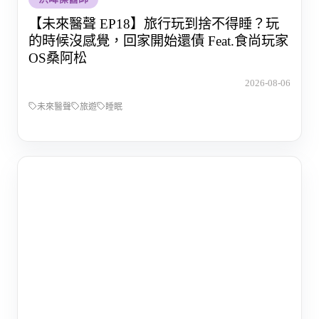
【未來醫聲 EP18】旅行玩到捨不得睡？玩
的時候沒感覺，回家開始還債 Feat.食尚玩家
OS桑阿松
2026-08-06
未來醫聲
旅遊
睡眠