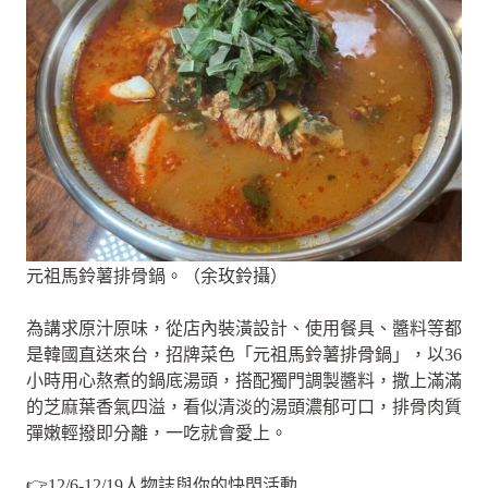
元祖馬鈴薯排骨鍋。（余玫鈴攝）
為講求原汁原味，從店內裝潢設計、使用餐具、醬料等都
是韓國直送來台，招牌菜色「元祖馬鈴薯排骨鍋」，以36
小時用心熬煮的鍋底湯頭，搭配獨門調製醬料，撒上滿滿
的芝麻葉香氣四溢，看似清淡的湯頭濃郁可口，排骨肉質
彈嫩輕撥即分離，一吃就會愛上。
👉12/6-12/19人物誌與你的快閃活動