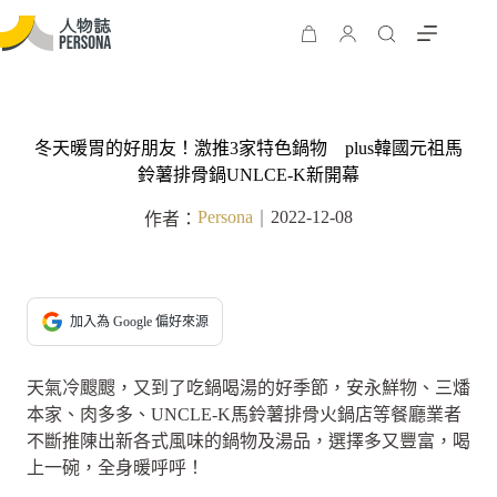
冬天暖胃的好朋友！激推3家特色鍋物 plus韓國元祖馬
鈴薯排骨鍋UNLCE-K新開幕
Persona
2022-12-08
作者：
｜
加入為 Google 偏好來源
天氣冷颼颼，又到了吃鍋喝湯的好季節，安永鮮物、三燔
本家、肉多多、UNCLE-K馬鈴薯排骨火鍋店等餐廳業者
不斷推陳出新各式風味的鍋物及湯品，選擇多又豐富，喝
上一碗，全身暖呼呼！