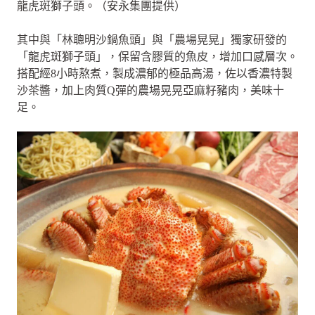
龍虎斑獅子頭。（安永集團提供）
其中與「林聰明沙鍋魚頭」與「農場晃晃」獨家研發的
「龍虎斑獅子頭」，保留含膠質的魚皮，增加口感層次。
搭配經8小時熬煮，製成濃郁的極品高湯，佐以香濃特製
沙茶醬，加上肉質Q彈的農場晃晃亞麻籽豬肉，美味十
足。