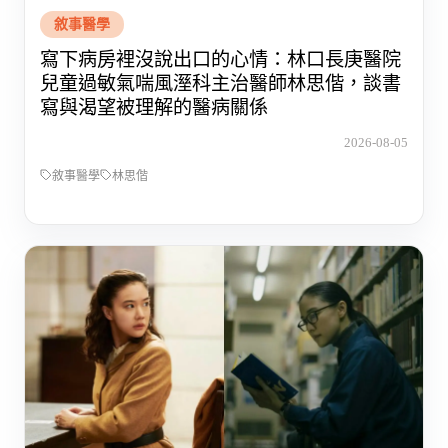
敘事醫學
寫下病房裡沒說出口的心情：林口長庚醫院
兒童過敏氣喘風溼科主治醫師林思偕，談書
寫與渴望被理解的醫病關係
2026-08-05
敘事醫學
林思偕