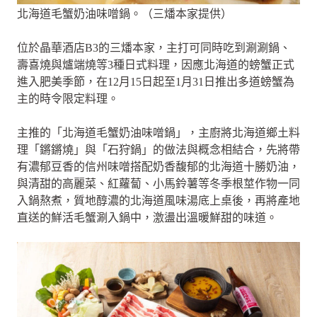
北海道毛蟹奶油味噌鍋。（三燔本家提供）
位於晶華酒店B3的三燔本家，主打可同時吃到涮涮鍋、
壽喜燒與爐端燒等3種日式料理，因應北海道的螃蟹正式
進入肥美季節，在12月15日起至1月31日推出多道螃蟹為
主的時令限定料理。
主推的「北海道毛蟹奶油味噌鍋」，主廚將北海道鄉土料
理「鏘鏘燒」與「石狩鍋」的做法與概念相結合，先將帶
有濃郁豆香的信州味噌搭配奶香馥郁的北海道十勝奶油，
與清甜的高麗菜、紅蘿蔔、小馬鈴薯等冬季根莖作物一同
入鍋熬煮，質地醇濃的北海道風味湯底上桌後，再將產地
直送的鮮活毛蟹涮入鍋中，激盪出溫暖鮮甜的味道。