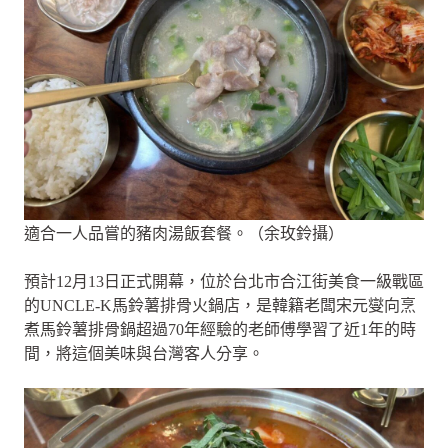
適合一人品嘗的豬肉湯飯套餐。（余玫鈴攝）
預計12月13日正式開幕，位於台北市合江街美食一級戰區
的UNCLE-K馬鈴薯排骨火鍋店，是韓籍老闆宋元燮向烹
煮馬鈴薯排骨鍋超過70年經驗的老師傅學習了近1年的時
間，將這個美味與台灣客人分享。