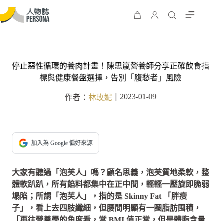
停止惡性循環的養肉計畫！陳思嵐營養師分享正確飲食指
標與健康餐盤選擇，告別「腹愁者」風險
2023-01-09
作者：
林玫妮
｜
加入為 Google 偏好來源
大家有聽過「泡芙人」嗎？顧名思義，泡芙質地柔軟，整
體軟趴趴，所有餡料都集中在正中間，輕輕一壓旋即脆弱
塌陷；所謂「泡芙人」，指的是 Skinny Fat 「胖瘦
子」，看上去四肢纖細，但腰間明顯有一圈脂肪囤積，
「再往營養學的角度看，當 BMI 值正常，但是體脂含量