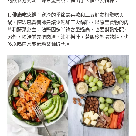
的飲食方式呢？陳思嵐營養師提出了 3 個重要指標：
1. 健康吃火鍋
：寒冷的季節最喜歡和三五好友相聚吃火
鍋，陳思嵐營養師建議少吃加工火鍋料，以原型食物的肉
片和蔬菜為主，沾醬因多半鈉含量過高，也要斟酌搭配。
另外，喝湯前先把肉渣、油脂撈掉，若飯後想喝飲料，也
多以喝白水或無糖茶類取代。