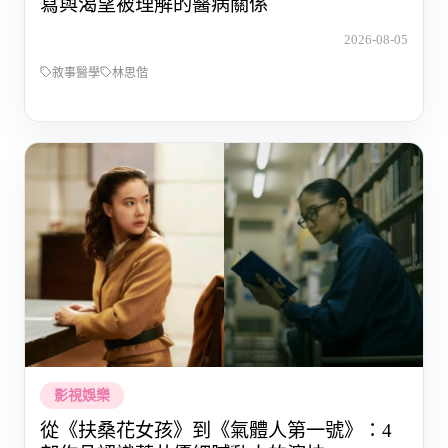
寫與渴望被理解的醫病關係
2026-08-05
敘事醫學
林思偕
影視娛樂
從《扶桑花女孩》到《氣體人第一號》：4