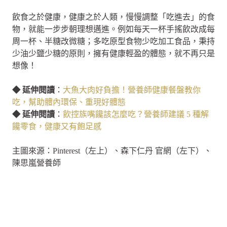
飲食之於健康，健康之於人類，慢慢調整「吃進去」的食
物，就能一步步朝理想邁進。例如每天一杯手搖飲改成每
周一杯、半糖改微糖；多吃原型食物少吃加工食品，秉持
少油少鹽少糖的原則，擁有健康輕盈的體態，就不再只是
想像！
◆ 延伸閱讀
：
大魚大肉好負擔！營養師健康餐盤教你
吃，幫助體內環保、重現好體態
◆ 延伸閱讀
：
飲控族嘴饞該怎麼吃？營養師建議 5 種解
饞零食，健康又有飽足感
主圖來源：Pinterest（左上）、森下仁丹 官網（左下）、
陳思嵐營養師