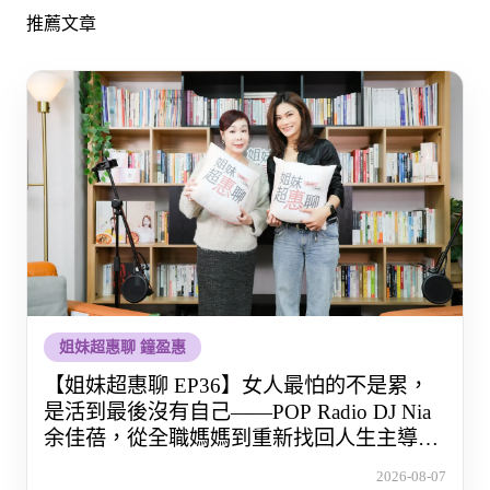
推薦文章
姐妹超惠聊 鐘盈惠
【姐妹超惠聊 EP36】女人最怕的不是累，
是活到最後沒有自己——POP Radio DJ Nia
余佳蓓，從全職媽媽到重新找回人生主導權
的那段路
2026-08-07