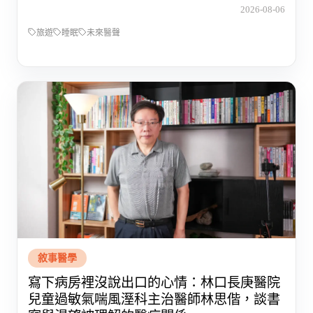
2026-08-06
旅遊
睡眠
未來醫聲
敘事醫學
寫下病房裡沒說出口的心情：林口長庚醫院
兒童過敏氣喘風溼科主治醫師林思偕，談書