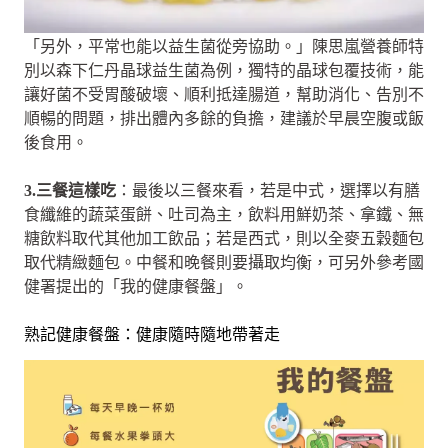
「另外，平常也能以益生菌從旁協助。」陳思嵐營養師特
別以森下仁丹晶球益生菌為例，獨特的晶球包覆技術，能
讓好菌不受胃酸破壞、順利抵達腸道，幫助消化、告別不
順暢的問題，排出體內多餘的負擔，建議於早晨空腹或飯
後食用。
3.三餐這樣吃
：最後以三餐來看，若是中式，選擇以有膳
食纖維的蔬菜蛋餅、吐司為主，飲料用鮮奶茶、拿鐵、無
糖飲料取代其他加工飲品；若是西式，則以全麥五穀麵包
取代精緻麵包。中餐和晚餐則要攝取均衡，可另外參考國
健署提出的「我的健康餐盤」。
熟記健康餐盤：健康隨時隨地帶著走