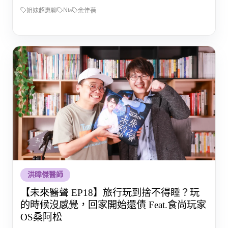
Nia
姐妹超惠聊
余佳蓓
洪暐傑醫師
【未來醫聲 EP18】旅行玩到捨不得睡？玩
的時候沒感覺，回家開始還債 Feat.食尚玩家
OS桑阿松