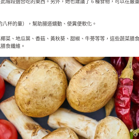
此階段適合吃的東西。另外，她也建議了 6 種食物，可以在嚴
 的水（約八杯的量），幫助腸道蠕動、使糞便軟化。
椰菜、地瓜葉、香菇、黃秋葵、甜椒、牛蒡等等，這些蔬菜膳食纖維含
公克膳食纖維。