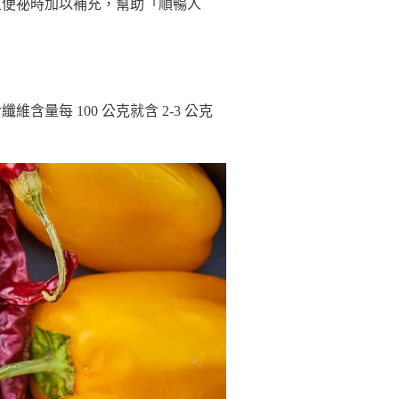
重便祕時加以補充，幫助「順暢人
量每 100 公克就含 2-3 公克