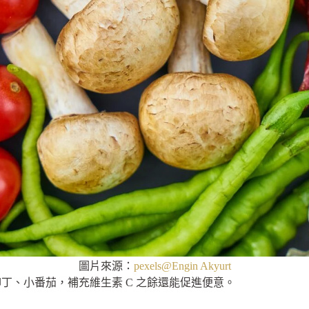
圖片來源：
pexels@Engin Akyurt
柳丁、小番茄，補充維生素 C 之餘還能促進便意。