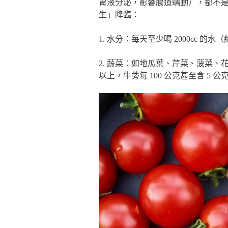
胃液分泌，影響腸道蠕動），都不是
生」降臨：
1. 水分：每天至少喝 2000cc
2. 蔬菜：如地瓜葉、芹菜、菠菜、花
以上，牛蒡每 100 公克甚至含 5 