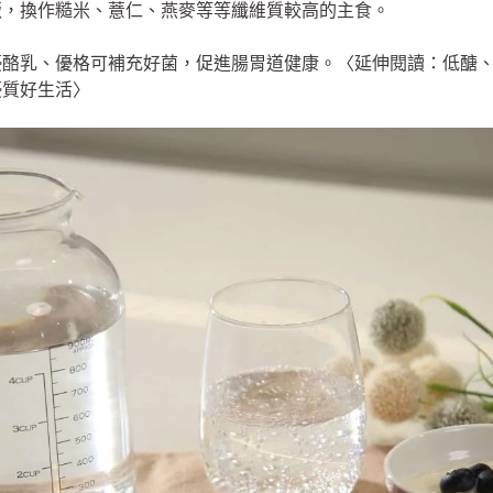
米飯，換作糙米、薏仁、燕麥等等纖維質較高的主食。
、優酪乳、優格可補充好菌，促進腸胃道健康。〈延伸閱讀：低醣、
優質好生活〉