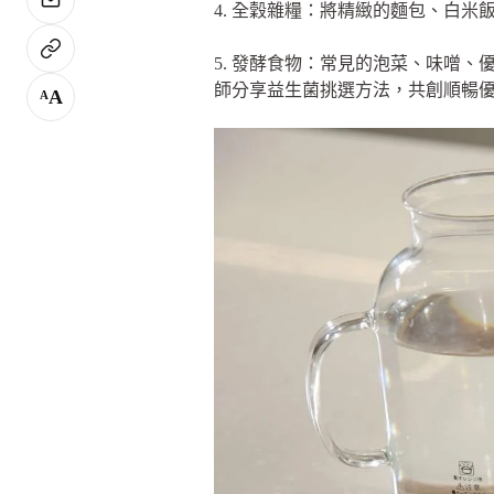
4. 全穀雜糧：將精緻的麵包、白
5. 發酵食物：常見的泡菜、味噌
師分享益生菌挑選方法，共創順暢
A
A