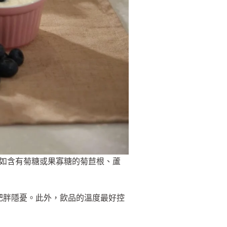
，如含有菊糖或果寡糖的菊苣根、蘆
個肥胖隱憂。此外，飲品的溫度最好控