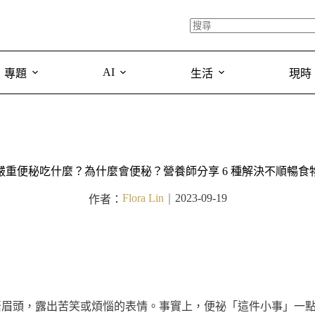
AI
專題
生活
現時
嚴重便秘吃什麼？為什麼會便秘？營養師分享 6 種解決不順暢食
Flora Lin
2023-09-19
作者：
｜
緊眉頭，露出苦笑或煩惱的表情。事實上，便祕「這件小事」一