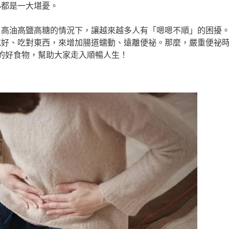
心都是一大堪憂。
，高油高鹽高糖的情況下，讓越來越多人有「嗯嗯不順」的困擾
吃好、吃對東西，來增加腸道蠕動、遠離便祕。那麼，嚴重便祕
必補充的好食物，幫助大家走入順暢人生！