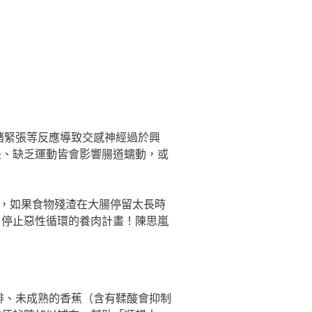
情緒緊張等反應導致交感神經過於興
坐、缺乏運動皆會影響腸道蠕動，或
排出，如果食物殘渣在大腸停留太長時
：停止惡性循環的養肉計畫！陳思嵐
咖啡、未成熟的香蕉（含有鞣酸會抑制