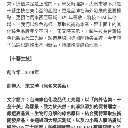
來，這個決定是正確的。」宋又時強調，大馬市場不只是
十藝生技在東南亞的起點，更是品牌在海外發展的重要據
點，更預估馬來西亞區域 2025 年營收，將較 2024 年倍
增。「我們以綠色為根，萃取技術為本業，跟市面上的其
他綠色品牌完全不同。」宋又時表示，十藝生技為台灣綠
色化妝品代工先驅，製造產線同步國際頂尖品牌，今年旗
下品牌也將推出不同新品，持續推廣綠色理念。
【十藝生技】
創立年：2010年
創辦人：宋又時（原名宋美蒔）
文字簡介：台灣綠色化妝品代工先驅，以「內外皆美、十
全十美」為願景，致力於天然、純淨無添加的保養理念，
嚴選高品質、生物可分解的綠色原料，結合獨特萃取技術
開發產品，並通過四大臨床測試，以及72小時人體貼膚試
驗等SGS三大認證，亦獲得歐盟ECOCERT有機認證。公