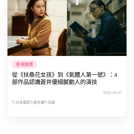
影視娛樂
從《扶桑花女孩》到《氣體人第一號》：4
部作品認識蒼井優細膩動人的演技
2026-08-05
日本電影
蒼井優
日劇