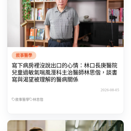
敘事醫學
寫下病房裡沒說出口的心情：林口長庚醫院
兒童過敏氣喘風溼科主治醫師林思偕，談書
寫與渴望被理解的醫病關係
2026-08-05
敘事醫學
林思偕