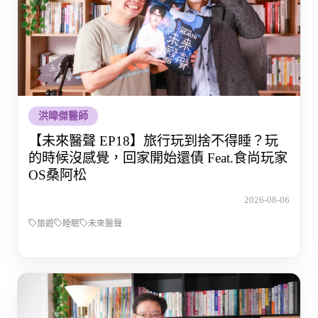
洪暐傑醫師
【未來醫聲 EP18】旅行玩到捨不得睡？玩
的時候沒感覺，回家開始還債 Feat.食尚玩家
OS桑阿松
2026-08-06
旅遊
睡眠
未來醫聲