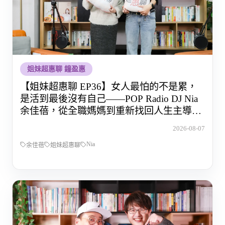
姐妹超惠聊 鐘盈惠
【姐妹超惠聊 EP36】女人最怕的不是累，
是活到最後沒有自己——POP Radio DJ Nia
余佳蓓，從全職媽媽到重新找回人生主導權
的那段路
2026-08-07
Nia
余佳蓓
姐妹超惠聊