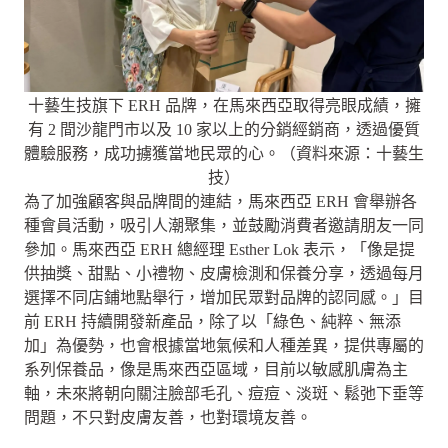
十藝生技旗下 ERH 品牌，在馬來西亞取得亮眼成績，擁
有 2 間沙龍門市以及 10 家以上的分銷經銷商，透過優質
體驗服務，成功擄獲當地民眾的心。（資料來源：十藝生
技）
為了加強顧客與品牌間的連結，馬來西亞 ERH 會舉辦各
種會員活動，吸引人潮聚集，並鼓勵消費者邀請朋友一同
參加。馬來西亞 ERH 總經理 Esther Lok 表示，「像是提
供抽獎、甜點、小禮物、皮膚檢測和保養分享，透過每月
選擇不同店鋪地點舉行，增加民眾對品牌的認同感。」目
前 ERH 持續開發新產品，除了以「綠色、純粹、無添
加」為優勢，也會根據當地氣候和人種差異，提供專屬的
系列保養品，像是馬來西亞區域，目前以敏感肌膚為主
軸，未來將朝向關注臉部毛孔、痘痘、淡斑、鬆弛下垂等
問題，不只對皮膚友善，也對環境友善。