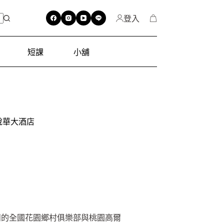
登入
短課
小舖
悅華大酒店
閒的全國花園鄉村俱樂部與桃園高爾