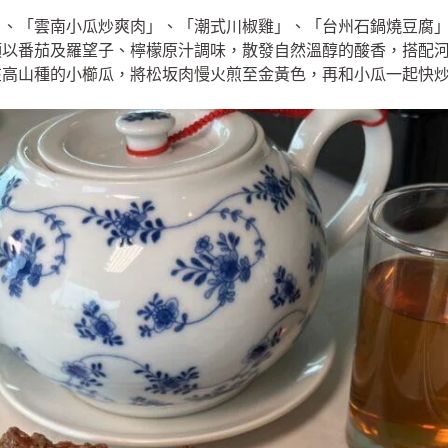
」、「雲南小瓜炒爽肉」、「潮式川椒雞」、「台州石鍋燒豆腐
頭以番茄及羅望子、檸檬原汁調味，散發自然溫醇的酸香，搭配
在高山種的小櫛瓜，將松坂肉慢火煎至金黃色，再和小瓜一起快