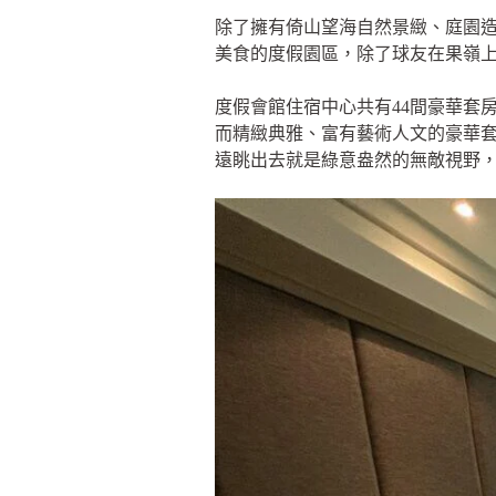
除了擁有倚山望海自然景緻、庭園造
美食的度假園區，除了球友在果嶺
度假會館住宿中心共有44間豪華套
而精緻典雅、富有藝術人文的豪華
遠眺出去就是綠意盎然的無敵視野