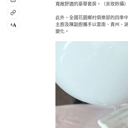
寬敞舒適的豪華套房。（余玫鈴攝
此外，全國花園鄉村俱樂部的四季中
主廚及陳副廚攜手以雲南、貴州、
A
A
變化。