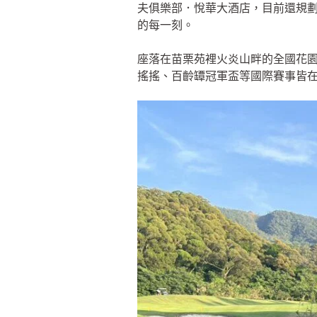
夫俱樂部．悅華大酒店，目前還規
的每一刻。
座落在苗栗苑裡火炎山畔的全國花園
搖搖、百齡罈冠軍盃等國際賽事皆