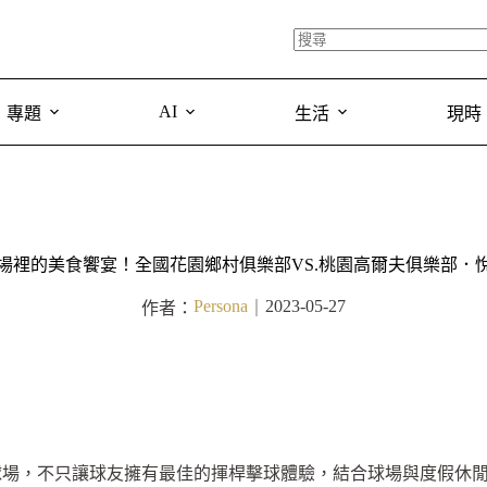
AI
專題
生活
現時
場裡的美食饗宴！全國花園鄉村俱樂部VS.桃園高爾夫俱樂部．
Persona
2023-05-27
作者：
｜
球場，不只讓球友擁有最佳的揮桿擊球體驗，結合球場與度假休