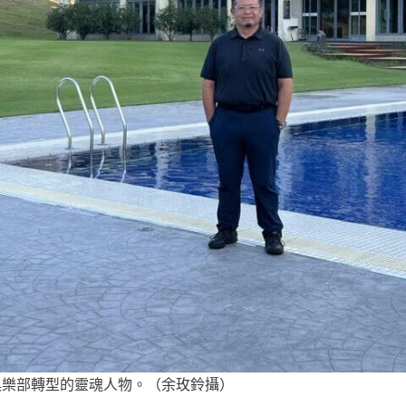
俱樂部轉型的靈魂人物。（余玫鈴攝）