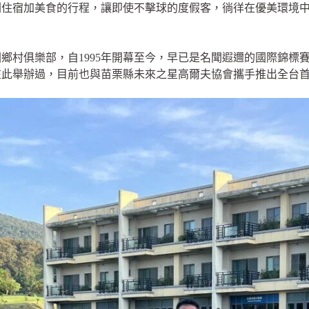
劃住宿加美食的行程，讓即使不擊球的度假客，徜徉在優美環境
鄉村俱樂部，自1995年開幕至今，早已是名聞遐邇的國際錦標賽
在此舉辦過，目前也與苗栗縣未來之星高爾夫協會攜手推出全台