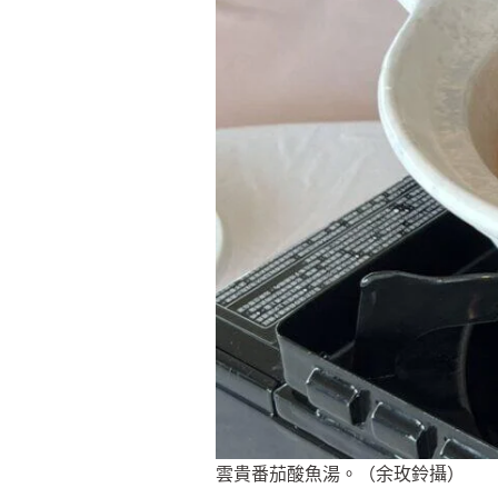
雲貴番茄酸魚湯。（余玫鈴攝）