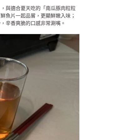
」，與適合夏天吃的「南瓜豚肉粒粒
河鮮魚片一起品嘗，更顯鮮嫩入味；
炒，辛香爽脆的口感非常涮嘴。