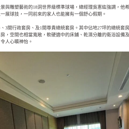
景與雕塑藝術的18洞世界級標準球場，總經理吳憲紘強調，他
上一展球技，一同前來的家人也能擁有一個舒心假期。
房、3間行政套房、及1間尊貴總統套房。其中佔地27坪的總統套
套房，空間也相當寬敞，軟硬適中的床鋪、乾濕分離的衛浴設備
，令人心曠神怡。