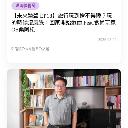
洪暐傑醫師
【未來醫聲 EP18】旅行玩到捨不得睡？玩
的時候沒感覺，回家開始還債 Feat.食尚玩家
OS桑阿松
2026-08-06
睡眠
未來醫聲
旅遊