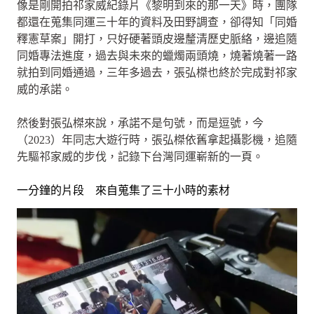
像是剛開拍祁家威紀錄片《黎明到來的那一天》時，團隊
都還在蒐集同運三十年的資料及田野調查，卻得知「同婚
釋憲草案」開打，只好硬著頭皮邊釐清歷史脈絡，邊追隨
同婚專法進度，過去與未來的蠟燭兩頭燒，燒著燒著一路
就拍到同婚通過，三年多過去，張弘榤也終於完成對祁家
威的承諾。
然後對張弘榤來說，承諾不是句號，而是逗號，今
（2023）年同志大遊行時，張弘榤依舊拿起攝影機，追隨
先驅祁家威的步伐，記錄下台灣同運嶄新的一頁。
一分鐘的片段 來自蒐集了三十小時的素材