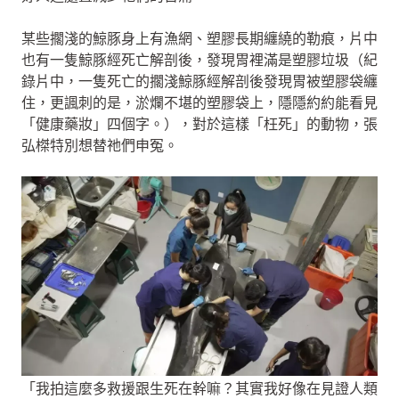
某些擱淺的鯨豚身上有漁網、塑膠長期纏繞的勒痕，片中
也有一隻鯨豚經死亡解剖後，發現胃裡滿是塑膠垃圾（紀
錄片中，一隻死亡的擱淺鯨豚經解剖後發現胃被塑膠袋纏
住，更諷刺的是，淤爛不堪的塑膠袋上，隱隱約約能看見
「健康藥妝」四個字。），對於這樣「枉死」的動物，張
弘榤特別想替祂們申冤。
「我拍這麼多救援跟生死在幹嘛？其實我好像在見證人類