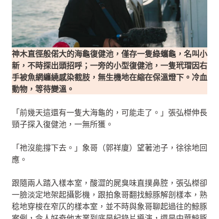
神木直徑般偌大的海龜復健池，僅存一隻綠蠵龜，名叫小
新，不時探出頭招呼；一旁的小型復健池，一隻玳瑁因右
手被魚網纏繞感染截肢，無生機地在縮在保溫燈下。冷血
動物，等待變溫。
「前幾天這還有一隻大海龜的，可能走了。」張弘榤伸長
頸子探入復健池，一無所獲。
「祂沒能撐下去。」象哥（郭祥廈）望著池子，徐徐地回
應。
跟隨兩人踏入樣本室，酸澀的屍臭味直撲鼻腔，張弘榤卻
一臉淡定地架起攝影機，跟拍象哥翻找鯨豚解剖樣本，熟
稔地穿梭在窄仄的樣本室，並不時與象哥聊起過往的鯨豚
案例，令人好奇他本業到底是紀錄片導演，還是中華鯨豚