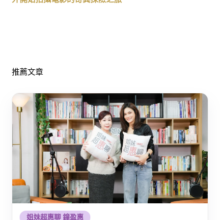
推薦文章
姐妹超惠聊 鐘盈惠