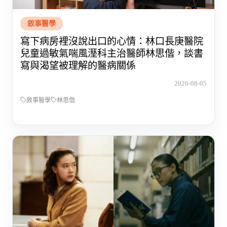
敘事醫學
寫下病房裡沒說出口的心情：林口長庚醫院
兒童過敏氣喘風溼科主治醫師林思偕，談書
寫與渴望被理解的醫病關係
2026-08-05
敘事醫學
林思偕