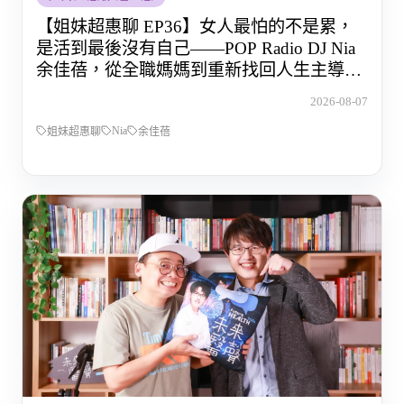
【姐妹超惠聊 EP36】女人最怕的不是累，
是活到最後沒有自己——POP Radio DJ Nia
余佳蓓，從全職媽媽到重新找回人生主導權
的那段路
2026-08-07
Nia
姐妹超惠聊
余佳蓓