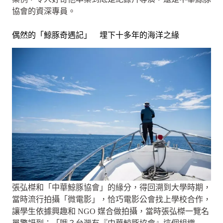
協會的資深專員。
偶然的「鯨豚奇遇記」 埋下十多年的海洋之緣
張弘榤和「中華鯨豚協會」的緣分，得回溯到大學時期，
當時流行拍攝「微電影」，恰巧電影公會找上學校合作，
讓學生依據興趣和 NGO 媒合做拍攝，當時張弘榤一覽名