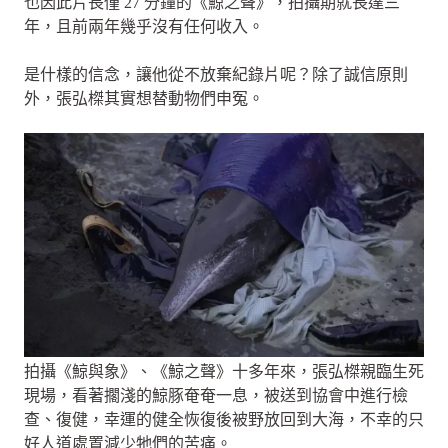
也因此片長僅 27 分鐘的《鯨之聲》，拍攝期就長達三
年，且前兩年幾乎沒有任何收入。
是什樣的信念，讓他從不放棄紀錄片呢？除了誠信原則
外，張弘榤其實想替動物們申冤。
拍攝《鯨與象》、《鯨之聲》十多年來，張弘榤親臨生死
現場，看著擱淺的鯨豚奄奄一息，被送到協會中進行檢
查、復健，幸運的健全恢復後被野放回到大海，不幸的只
好人道處置減少牠們的苦痛。