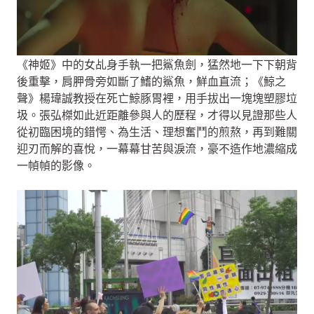
《神姬》中的女乩身手執一把鯊魚劍，猛然地一下下朝背
後重擊，肩胛骨旁如斷了鰭的鯊魚，鮮血直流；《鯨之
聲》楊瑋誠教授在死亡鯨豚胃裡，用手拔出一塊塊塑膠垃
圾。張弘榤如此近距離參與人的歷程，才得以見證那些人
從初臨困境的錯愕、為生活、理想奮鬥的煎熬，再到難關
迎刃而解的喜悅，一幕幕甘苦與淚流，豪不造作地濃縮成
一幀幀的影像。