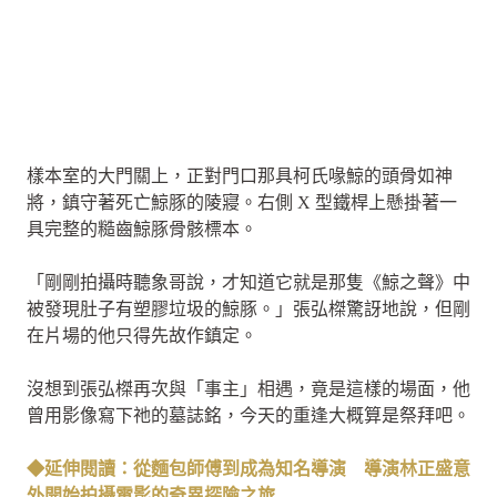
樣本室的大門關上，正對門口那具柯氏喙鯨的頭骨如神
將，鎮守著死亡鯨豚的陵寢。右側 X 型鐵桿上懸掛著一
具完整的糙齒鯨豚骨骸標本。
「剛剛拍攝時聽象哥說，才知道它就是那隻《鯨之聲》中
被發現肚子有塑膠垃圾的鯨豚。」張弘榤驚訝地說，但剛
在片場的他只得先故作鎮定。
沒想到張弘榤再次與「事主」相遇，竟是這樣的場面，他
曾用影像寫下祂的墓誌銘，今天的重逢大概算是祭拜吧。
◆延伸閱讀：從麵包師傅到成為知名導演 導演林正盛意
外開始拍攝電影的奇異探險之旅