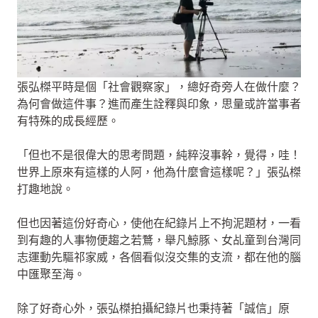
張弘榤平時是個「社會觀察家」，總好奇旁人在做什麼？
為何會做這件事？進而產生詮釋與印象，思量或許當事者
有特殊的成長經歷。
「但也不是很偉大的思考問題，純粹沒事幹，覺得，哇！
世界上原來有這樣的人阿，他為什麼會這樣呢？」張弘榤
打趣地說。
但也因著這份好奇心，使他在紀錄片上不拘泥題材，一看
到有趣的人事物便趨之若鶩，舉凡鯨豚、女乩童到台灣同
志運動先驅祁家威，各個看似沒交集的支流，都在他的腦
中匯聚至海。
除了好奇心外，張弘榤拍攝紀錄片也秉持著「誠信」原