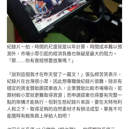
紀錄片一拍，時間的尺度就是以年計算，時間成本難以預
測外，市場小眾引起的經濟負擔也無疑是最大的阻力。
「那……你有曾經想要放棄嗎？」
「說到這個我才在昨天發了一篇文！」張弘榤苦笑表示，
紀錄片在台灣很小眾，因此想專職做紀錄片很難，除非有
穩定的資金贊助跟提案收入，企業贊助比較市場導向，若
題材較小眾就更難取得資源；而申請提案也得要有完整一
點的架構才能執行，但對生態紀錄片來說，要在天時地利
人和之下，取得足夠的自然素材才有辦法成型，畢竟不可
能隨時有鯨魚跳上岸給人拍吧！