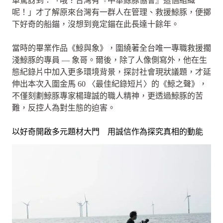
單驚訝到：「哦？台灣有『中華鯨豚協會』這個組織
呢！」才了解原來台灣有一群人在管理、救援鯨豚，便擲
下好奇的船錨，沒想到竟定錨在此長達十餘年。
當時的畢業作品《鯨與象》，圍繞著全台唯一專職救援擱
淺鯨豚的專員 — 象哥。爾後，除了人像側寫外，他在生
態紀錄片中加入更多環境背景，探討社會現狀議題，才延
伸出本次入圍金馬 60 〈最佳紀錄短片〉的《鯨之聲》，
不僅刻劃鯨豚專家楊瑋誠的職人精神，更透過鯨豚的苦
難，反控人為對生態的迫害。
以好奇開啟多元題材大門 用誠信作為探究真相的動能