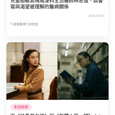
兒童過敏氣喘風溼科主治醫師林思偕，談書
寫與渴望被理解的醫病關係
2026-08-05
敘事醫學
林思偕
影視娛樂