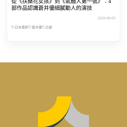
從《扶桑花女孩》到《氣體人第一號》：4
部作品認識蒼井優細膩動人的演技
2026-08-05
日本電影
蒼井優
日劇