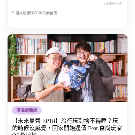
2026-08-07
Nia
姐妹超惠聊
余佳蓓
洪暐傑醫師
【未來醫聲 EP18】旅行玩到捨不得睡？玩
的時候沒感覺，回家開始還債 Feat.食尚玩家