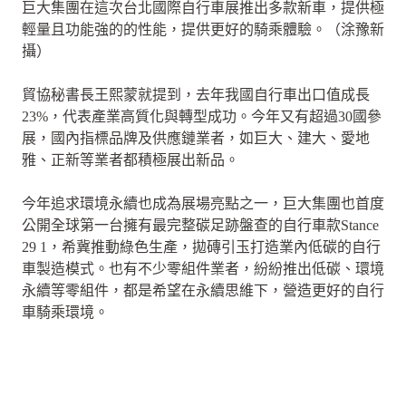
巨大集團在這次台北國際自行車展推出多款新車，提供極
輕量且功能強的的性能，提供更好的騎乘體驗。（涂豫新
攝）
貿協秘書長王熙蒙就提到，去年我國自行車出口值成長
23%，代表產業高質化與轉型成功。今年又有超過30國參
展，國內指標品牌及供應鏈業者，如巨大、建大、愛地
雅、正新等業者都積極展出新品。
今年追求環境永續也成為展場亮點之一，巨大集團也首度
公開全球第一台擁有最完整碳足跡盤查的自行車款Stance
29 1，希冀推動綠色生產，拋磚引玉打造業內低碳的自行
車製造模式。也有不少零組件業者，紛紛推出低碳、環境
永續等零組件，都是希望在永續思維下，營造更好的自行
車騎乘環境。