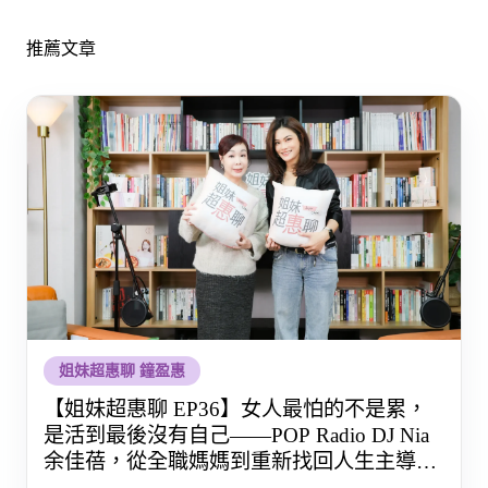
推薦文章
姐妹超惠聊 鐘盈惠
【姐妹超惠聊 EP36】女人最怕的不是累，
是活到最後沒有自己——POP Radio DJ Nia
余佳蓓，從全職媽媽到重新找回人生主導權
的那段路