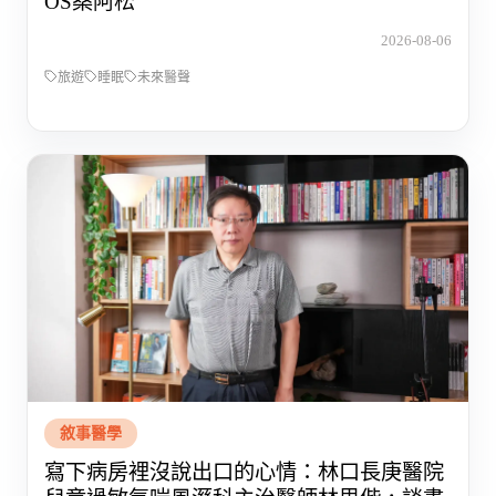
OS桑阿松
2026-08-06
旅遊
睡眠
未來醫聲
敘事醫學
寫下病房裡沒說出口的心情：林口長庚醫院