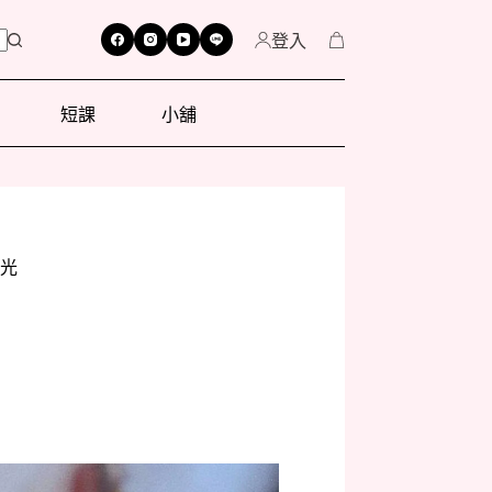
登入
短課
小舖
時光