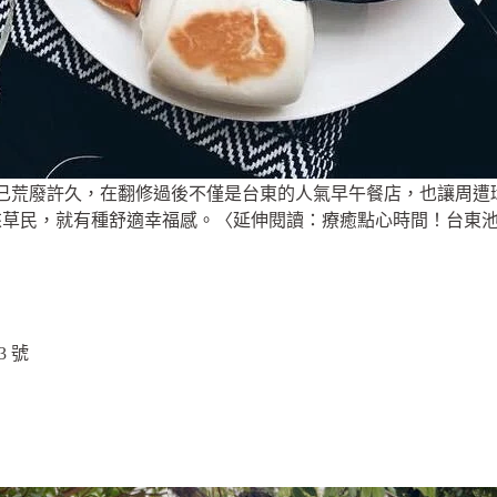
原本已荒廢許久，在翻修過後不僅是台東的人氣早午餐店，也讓周
草民，就有種舒適幸福感。〈延伸閱讀：療癒點心時間！台東池上
3 號