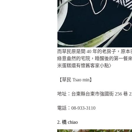
而草民原是間 40 年的老房子，
綠意盎然的宅院，睡醒後的第一餐來
米蛋糕還有懷舊客家小點〉
【草民 Tsao min】
地址：台東縣台東市強國街 256 巷 2
電話：08-933-3110
2. 橋 chiao