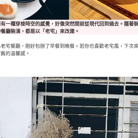
總有一種穿梭時空的感覺，好像突然間就從現代回到過去。隨著
的餐廳裝潢，都是以「老宅」來改建。
特色老宅餐廳，剛好包辦了早餐到晚餐。若你也喜歡老宅風，下次
懷舊的溫馨感。