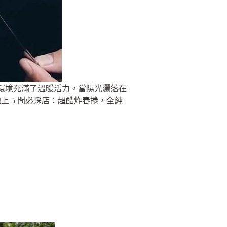
遭環境充滿了溫暖活力。當陽光灑落在
 5 間必踩店：超酷炸春捲，全純