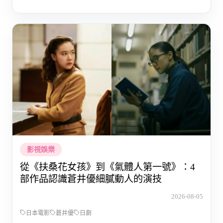
影視娛樂
從《扶桑花女孩》到《氣體人第一號》：4
部作品認識蒼井優細膩動人的演技
2026-08-05
日本電影
蒼井優
日劇