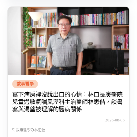
敘事醫學
寫下病房裡沒說出口的心情：林口長庚醫院
兒童過敏氣喘風溼科主治醫師林思偕，談書
寫與渴望被理解的醫病關係
2026-08-05
敘事醫學
林思偕