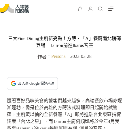
三大Fine Dining主廚新亮點！方蒔、「A」餐廳南北磅礡
登場 Taïrroir前進Ikarus客座
Persona
2023-03-28
作者：
｜
加入為 Google 偏好來源
隨著喜好品味美食的饕客們越來越多，高端餐飲市場亦逐
漸蓬勃，像是位於高雄的方蒔法式料理即日起開始試營
運，主廚黃以倫的全新餐廳「A」即將進駐台北東區指標
建案「台北之星」，而Taïrroir主廚何順凱將於今年4月受
邀至Hangar-7的Ikarus餐廳展開為期1個月的客座。