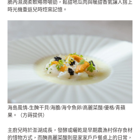
脆內濕潤柔軟略帶嚼勁，鬆甜地瓜肉與暖甜香氣讓人搭上
時光機重返兒時焢窯記憶。
海島風情-生醃干貝/海膽/海令魚卵/高麗菜酸/優格/青蘋
果。（方蒔提供）
主廚兒時於澎湖成長，發酵或曬乾是早期農漁村保存食材
的惜物方式，而醃高麗菜酸則是家家戶戶餐桌上的日常，