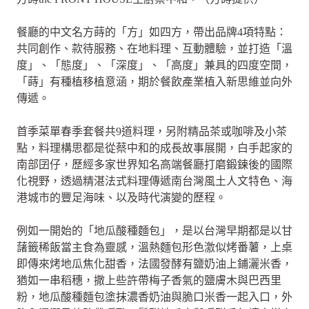
餐廳的中文名方蒔的「方」如四方，帶出品牌4項特點：
共同創作、款待服務、在地料理、互動體驗，並打造「溫
度」、「態度」、「深度」、「高度」兼具的四度空間，
「蒔」有種植移植意涵，期於餐飲產業植入新思維並向外
傳遞。
首季菜單春季套餐共9道料理，另附精品茶或咖啡及小茶
點，料理構思都是從蔡中和的成長故事展開，白手起家的
南部囝仔，歷經多家世界知名高端餐廳打磨鍛鍊後的國際
化視野，透過精湛法式料理傳遞南台灣風土人文特色、海
港城市的豐足海味、以及時代演變的歷程。
例如一開始的「地瓜酸種麵包」，是以台灣早期都是以甘
藷籤稀飯當主食為靈感，溫熱麵包形色激似烤番薯，上桌
即傳來烤地瓜焦化甜香，法國發酵有鹽奶油上鋪灑米香，
猶如一串稻穗，撒上些許帶梅子香氣的鹽膚木與巴西里
粉，地瓜酸種麵包塗抹濃香奶油與脆口米香一起入口，外