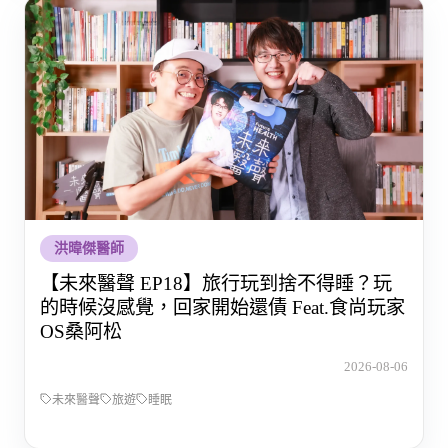
洪暐傑醫師
【未來醫聲 EP18】旅行玩到捨不得睡？玩
的時候沒感覺，回家開始還債 Feat.食尚玩家
OS桑阿松
2026-08-06
未來醫聲
旅遊
睡眠