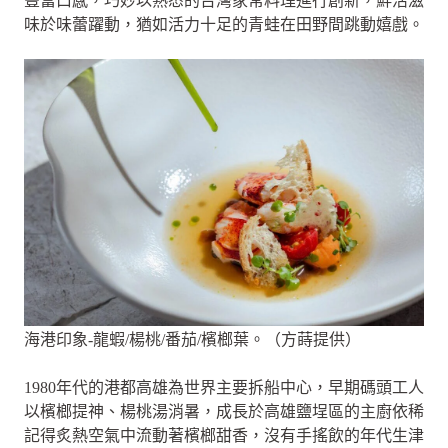
豐富口感，巧妙以熟悉的台灣家常料理進行創新，鮮活滋
味於味蕾躍動，猶如活力十足的青蛙在田野間跳動嬉戲。
海港印象-龍蝦/楊桃/番茄/檳榔葉。（方蒔提供）
1980年代的港都高雄為世界主要拆船中心，早期碼頭工人
以檳榔提神、楊桃湯消暑，成長於高雄鹽埕區的主廚依稀
記得炙熱空氣中流動著檳榔甜香，沒有手搖飲的年代生津