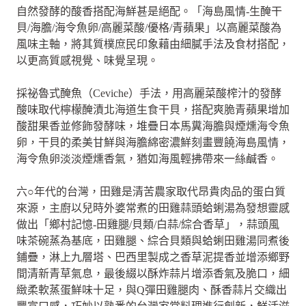
自然發酵的酸香搭配海鮮甚是絕配。「海島風情-生醃干
貝/海膽/海令魚卵/高麗菜酸/優格/青蘋果」以高麗菜酸為
風味主軸，將其質樸庶民印象藉由細膩手法及食材搭配，
以更高質感視覺、味覺呈現。
採祕魯式醃魚（Ceviche）手法，用高麗菜酸榨汁的發酵
酸味取代檸檬醃漬北海道生食干貝，搭配爽脆青蘋果增加
酸甜果香並修飾發酵味，堆疊日本馬糞海膽與煙燻海令魚
卵，干貝的柔美甘鮮與海膽綿密濃鮮刻畫豐饒海島風情，
海令魚卵淡淡煙燻香氣，猶如海風輕拂帶來一絲鹹香。
六○年代的台灣，田雞是清苦農家取代昂貴肉品的蛋白質
來源，主廚以兒時外婆常煮的田雞蒜頭蛤蜊湯為發想靈感
做出「鄉村記憶-田雞腿/貝類/白蒜/綜合香草」，蒜頭風
味茶碗蒸為基底，田雞腿、綜合貝類與蛤蜊田雞湯同煮後
鋪疊，淋上九層塔、巴西里製成之香草泥提香並增添鄉野
間清新青草氣息，最後綴以酥炸蒜片增添香氣及脆口，細
緻柔軟蒸蛋鮮味十足，與Q彈田雞腿肉、酥香蒜片交織出