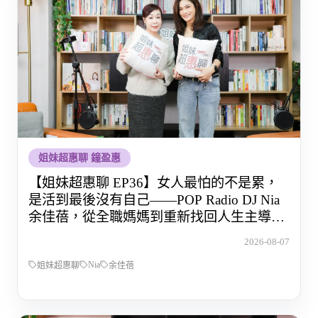
姐妹超惠聊 鐘盈惠
【姐妹超惠聊 EP36】女人最怕的不是累，
是活到最後沒有自己——POP Radio DJ Nia
余佳蓓，從全職媽媽到重新找回人生主導權
的那段路
2026-08-07
Nia
姐妹超惠聊
余佳蓓