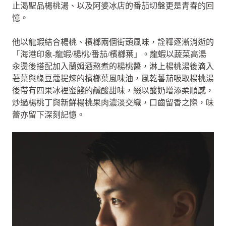
止渴聖品楊桃湯、以及阿婆冰店的番茄切盤更是青春的回
憶。
他以龍蝦結合楊桃、檳榔兩個街頭風味，詮釋逐漸消逝的
「海港印象-龍蝦/楊桃/番茄/檳榔葉」。龍蝦以蔬菜高湯
汆燙後搭配加入蘭姆酒熬煮的楊桃醬，淋上楊桃湯後滴入
荖葉與綠豆蔻提煉的檳榔葉風味油，風乾蕃茄吸取楊桃湯
後帶有四果冰裡蜜餞的鹹酸甜味，綴以酸奶增添柔順感，
炒過楊桃丁與新鮮楊桃果肉濃淡交織，口齒留香之際，味
蕾亦留下深刻記憶。