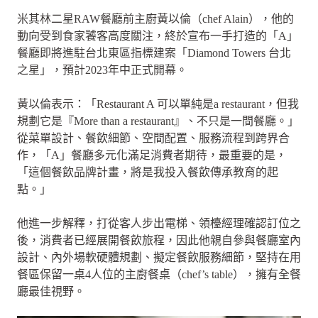
米其林二星RAW餐廳前主廚黃以倫（chef Alain），他的
動向受到食家饕客高度關注，終於宣布一手打造的「A」
餐廳即將進駐台北東區指標建案「Diamond Towers 台北
之星」，預計2023年中正式開幕。
黃以倫表示：「Restaurant A 可以單純是a restaurant，但我
規劃它是『More than a restaurant』、不只是一間餐廳。」
從菜單設計、餐飲細節、空間配置、服務流程到跨界合
作，「A」餐廳多元化滿足消費者期待，最重要的是，
「這個餐飲品牌計畫，將是我投入餐飲傳承教育的起
點。」
他進一步解釋，打從客人步出電梯、領檯經理確認訂位之
後，消費者已經展開餐飲旅程，因此他親自參與餐廳室內
設計、內外場軟硬體規劃、擬定餐飲服務細節，堅持在用
餐區保留一桌4人位的主廚餐桌（chef’s table），擁有全餐
廳最佳視野。