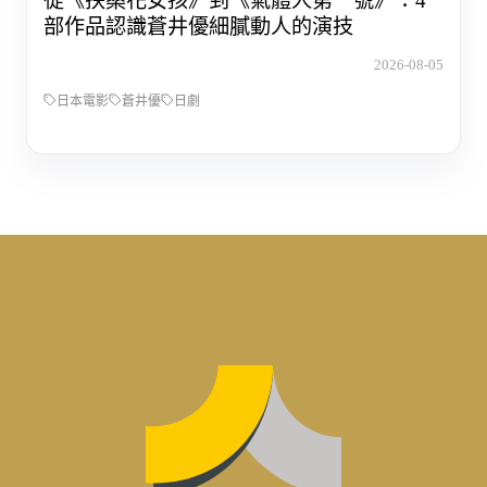
從《扶桑花女孩》到《氣體人第一號》：4
部作品認識蒼井優細膩動人的演技
2026-08-05
日本電影
蒼井優
日劇