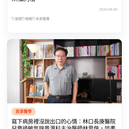
2026-08-06
旅遊
睡眠
未來醫聲
敘事醫學
寫下病房裡沒說出口的心情：林口長庚醫院
兒童過敏氣喘風溼科主治醫師林思偕，談書