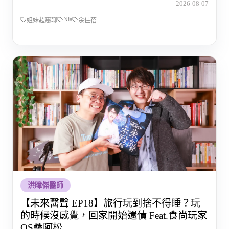
2026-08-07
Nia
姐妹超惠聊
余佳蓓
洪暐傑醫師
【未來醫聲 EP18】旅行玩到捨不得睡？玩
的時候沒感覺，回家開始還債 Feat.食尚玩家
OS桑阿松