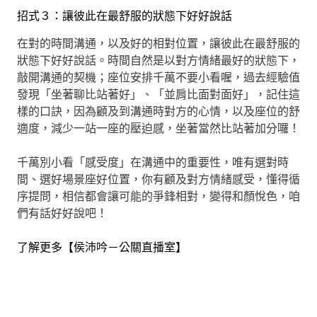
招式３：讓彼此在最舒服的狀態下好好說話
在對的時間溝通，以及好的相對位置，讓彼此在最舒服的
狀態下好好說話。時間自然是以對方情緒最好的狀態下，
敲開溝通的契機；座位安排千萬不要小看喔，過去經驗值
發現「坐著聊比站著好」、「並肩比面對面好」，記住這
樣的口訣，因為顧及到溝通時對方的心情，以及座位的舒
適度，減少一站一座的壓迫感，坐著當然比站著加分囉！
千萬別小看「感受度」在溝通中的重要性，唯有選對時
間、選好場景座好位置，你有顧及對方情緒感受，懂得循
序提問，相信都會讓可能的爭鋒相對，變得和顏悅色，咱
們有話好好說吧！
了解更多【侯沛吟－公關直播室】