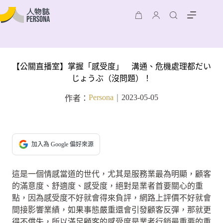
【公關直播室】掌握「感受度」 溝通、危機處理都だい
じょうぶ（沒問題）！
Persona
2023-05-05
作者：
｜
加入為 Google 偏好來源
這是一個情感當道的世代，尤其是服務業最為明顯，顧客
的滿意度、舒適度、感受度，絕對是業者首要關心的重
點，因為感受度不好就會得來負評，網路上評價不好就會
間接影響業績，如果事態嚴重還會引發顧客反彈，那就更
得不償失，所以滿足顧客的感受度是業者行銷最重要的重