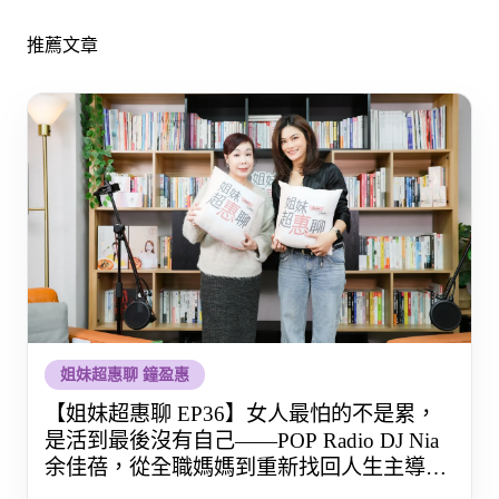
推薦文章
姐妹超惠聊 鐘盈惠
【姐妹超惠聊 EP36】女人最怕的不是累，
是活到最後沒有自己——POP Radio DJ Nia
余佳蓓，從全職媽媽到重新找回人生主導權
的那段路