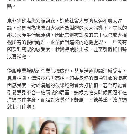
點。
東非狒狒走失到被誤殺，造成社會大眾的反彈和廣大討
論，也是因為狒狒跟大眾因為媒體的天天報導下，尋找的
那18天產生情感連結，因此當牠被誤殺的當下就會放大檢
視所有的後續處理，企業面對這樣的危機處理，一旦沒有
顧及到觀感的感受度，就變得荒腔走板，甚至引發抵制聲
浪要補救。
從服務業觀點到企業危機處理，甚至溝通與關注感受度，
息息相關，溝通技巧再高招，如果忽略的溝通對象的情感
面感受度，對於溝通的效果絕對會大打折扣，甚至可能會
引發意見不合一拍兩散的局面，追根究底有時候問題不在
溝通事件本身，而是對方覺得不舒服、不被尊重，讓溝通
就此打住啦！