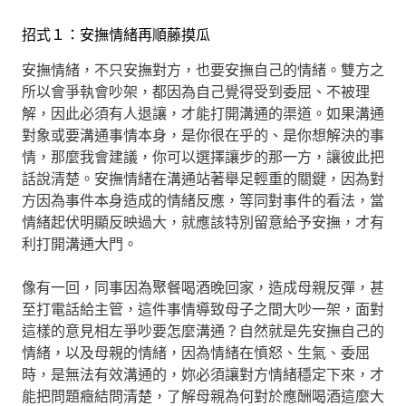
招式１：安撫情緒再順藤摸瓜
安撫情緒，不只安撫對方，也要安撫自己的情緒。雙方之
所以會爭執會吵架，都因為自己覺得受到委屈、不被理
解，因此必須有人退讓，才能打開溝通的渠道。如果溝通
對象或要溝通事情本身，是你很在乎的、是你想解決的事
情，那麼我會建議，你可以選擇讓步的那一方，讓彼此把
話說清楚。安撫情緒在溝通站著舉足輕重的關鍵，因為對
方因為事件本身造成的情緒反應，等同對事件的看法，當
情緒起伏明顯反映過大，就應該特別留意給予安撫，才有
利打開溝通大門。
像有一回，同事因為聚餐喝酒晚回家，造成母親反彈，甚
至打電話給主管，這件事情導致母子之間大吵一架，面對
這樣的意見相左爭吵要怎麼溝通？自然就是先安撫自己的
情緒，以及母親的情緒，因為情緒在憤怒、生氣、委屈
時，是無法有效溝通的，妳必須讓對方情緒穩定下來，才
能把問題癥結問清楚，了解母親為何對於應酬喝酒這麼大