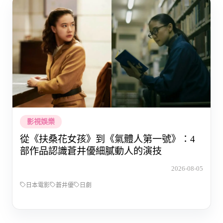
影視娛樂
從《扶桑花女孩》到《氣體人第一號》：4
部作品認識蒼井優細膩動人的演技
2026-08-05
日本電影
蒼井優
日劇