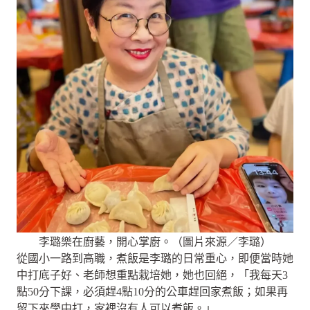
李璐樂在廚藝，開心掌廚。（圖片來源／李璐）
從國小一路到高職，煮飯是李璐的日常重心，即便當時她
中打底子好、老師想重點栽培她，她也回絕，「我每天3
點50分下課，必須趕4點10分的公車趕回家煮飯；如果再
留下來學中打，家裡沒有人可以煮飯。」