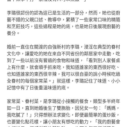
李璐很認份的認為這已是生活的一部分，然而，她也從廚
藝不錯的父親口述、教導中，累積了一些家常口味的精隨
和烹飪技巧，這些過程是她的底，也是她日後展現廚藝的
養分。
婚前一直住在關渡的自強新村的李璐，浸淫在典型的眷村
文化中，讓愛吃的她在來自不同省份的鄰居家中走動，吃
到了一些以前沒有嘗過的食物和味道，「看到別人家餐桌
上有什麼，就會順手抓來吃，我知道誰家的東西很好吃、
也知道誰家的東西很辛辣，我可以很自豪的說小時候吃過
全眷村的每個家常菜。」就這樣，李璐記住了味道、小小
記憶中有了日後重溫味道的底。
家常菜、眷村菜，是李璐從小接觸的餐食，類型多半終年
如一日，直到她婚後生了雙胞胎，因兒女一句：「媽媽，
我吃膩了！」只得想辦法求變化，即便最簡單的蛋炒飯，
也要變化點花樣，讓小朋友有想吃的動力，「我的廚藝會