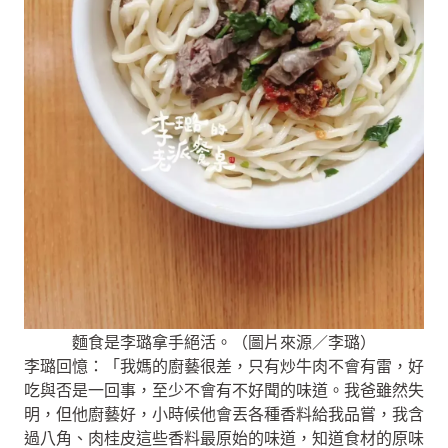
麵食是李璐拿手絕活。（圖片來源／李璐）
李璐回憶：「我媽的廚藝很差，只有炒牛肉不會有雷，好
吃與否是一回事，至少不會有不好聞的味道。我爸雖然失
明，但他廚藝好，小時候他會丟各種香料給我品嘗，我含
過八角、肉桂皮這些香料最原始的味道，知道食材的原味