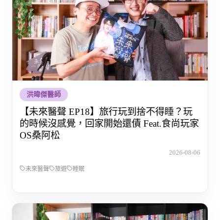
洪暐傑醫師
【未來醫聲 EP18】旅行玩到捨不得睡？玩
的時候沒感覺，回家開始還債 Feat.食尚玩家
OS桑阿松
2026-08-06
未來醫聲
旅遊
睡眠