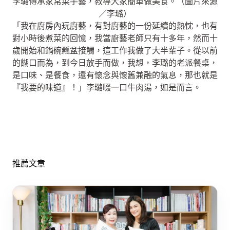
李璐傳承家常菜手藝，教導大家簡單做美食。（圖片來源
／李璐）
「我在廚房內玩廚藝，有對廚藝的一份延續的熱忱，也有
對小時後煮菜的回憶，我當廚藝老師只有十多年，然而十
歲開始和鍋碗瓢盆接觸，這工作我做了大半輩子。從以前
的餬口而為，到今日放手而做，我想，李璐的老派餐桌，
是口味、是餐食，還有懷念與懷舊兼融的氣息，那也就是
『我要的味道』！」李璐啜一口牛肉湯，如是而言。
推薦文章