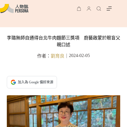
李璐無師自通得台北牛肉麵節三獎項 廚藝啟蒙於眼盲父
親口述
2024-02-05
作者：
劉育良
｜
加入為 Google 偏好來源