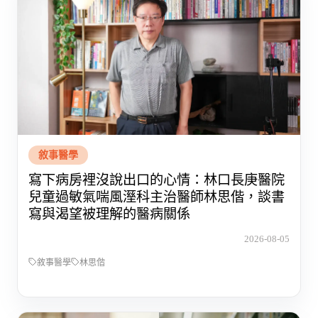
敘事醫學
寫下病房裡沒說出口的心情：林口長庚醫院
兒童過敏氣喘風溼科主治醫師林思偕，談書
寫與渴望被理解的醫病關係
2026-08-05
敘事醫學
林思偕