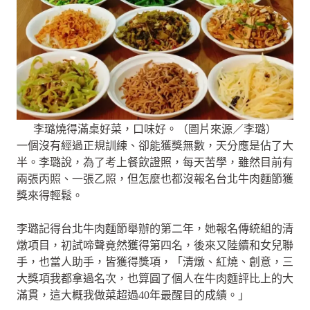
李璐燒得滿桌好菜，口味好。（圖片來源／李璐）
一個沒有經過正規訓練、卻能獲獎無數，天分應是佔了大
半。李璐說，為了考上餐飲證照，每天苦學，雖然目前有
兩張丙照、一張乙照，但怎麼也都沒報名台北牛肉麵節獲
獎來得輕鬆。
李璐記得台北牛肉麵節舉辦的第二年，她報名傳統組的清
燉項目，初試啼聲竟然獲得第四名，後來又陸續和女兒聯
手，也當人助手，皆獲得獎項，「清燉、紅燒、創意，三
大獎項我都拿過名次，也算圓了個人在牛肉麵評比上的大
滿貫，這大概我做菜超過40年最醒目的成績。」