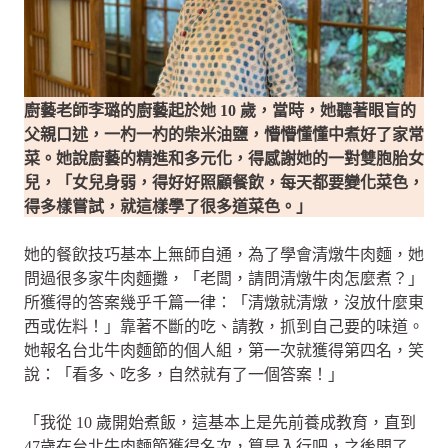
廚藝老師李璐的廚藝起於她 10 歲，當時，她聽著眼盲的
父親口述，一杓一杓的柴米油鹽，懵懵懂懂中煮好了家常
菜。
她說廚藝的精進和多元化，得感謝她的一對雙胞胎女
兒，「女兒身弱，得好好照顧餐飲，每天都要變化菜色，
得多樣嘗試，就這樣學了很多道菜色。」
她的餐飲技巧基本上無師自通，為了學會清燉牛肉麵，她
問過很多家牛肉麵攤，「老闆，請問清燉牛肉怎麼煮？」
所獲得的答案幾乎千篇一律：「清燉就清燉，沒放什麼東
西或佐料！」靠著不斷的吃、請教，抓到自己要的味道。
她報名台北牛肉麵節的個人組，第一次就獲得第四名，笑
說：「看多、吃多，自然就有了一個答案！」
「我從 10 歲開始煮飯，這基本上是先前養成教育，直到
47歲在台北牛肉麵節獲得名次，算是入行吧，之後開了