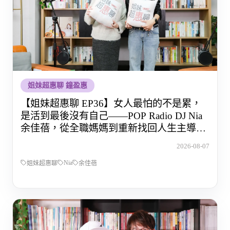
姐妹超惠聊 鐘盈惠
【姐妹超惠聊 EP36】女人最怕的不是累，
是活到最後沒有自己——POP Radio DJ Nia
余佳蓓，從全職媽媽到重新找回人生主導權
的那段路
2026-08-07
Nia
姐妹超惠聊
余佳蓓