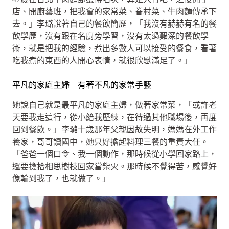
店、開廚藝班，把我會的家常菜、眷村菜、牛肉麵傳承下
去。」李璐說著自己的餐飲簡歷，「我沒有赫赫有名的餐
飲學歷，沒有跟在名廚旁學習，沒有太過艱深的餐飲學
術，就是把我的經驗，煮出多數人可以接受的餐食，看著
吃我煮的東西的人開心表情，就很欣慰滿足了。」
平凡的家庭主婦 有著不凡的家常手藝
她說自己就是最平凡的家庭主婦，做著家常菜，「或許老
天要我走這行，從小給我歷練，在待過其他職場後，再度
回到餐飲。」李璐十歲那年父親因故失明，媽媽在外工作
養家，哥哥讀國中，她只好擔起料理三餐的重責大任。
「爸爸一個口令、我一個動作，那時候從小學回家路上，
還要撿拾相思樹枝回家當柴火。那時候不覺得苦，感覺好
像輪到我了，也就做了。」