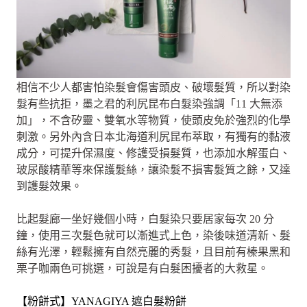
相信不少人都害怕染髮會傷害頭皮、破壞髮質，所以對染
髮有些抗拒，墨之君的利尻昆布白髮染強調「11 大無添
加」，不含矽靈、雙氧水等物質，使頭皮免於強烈的化學
刺激。另外內含日本北海道利尻昆布萃取，有獨有的黏液
成分，可提升保濕度、修護受損髮質，也添加水解蛋白、
玻尿酸精華等來保護髮絲，讓染髮不損害髮質之餘，又達
到護髮效果。
比起髮廊一坐好幾個小時，白髮染只要居家每次 20 分
鐘，使用三次髮色就可以漸進式上色，染後味道清新、髮
絲有光澤，輕鬆擁有自然亮麗的秀髮，且目前有榛果黑和
栗子咖兩色可挑選，可說是有白髮困擾者的大救星。
【粉餅式】YANAGIYA 遮白髮粉餅