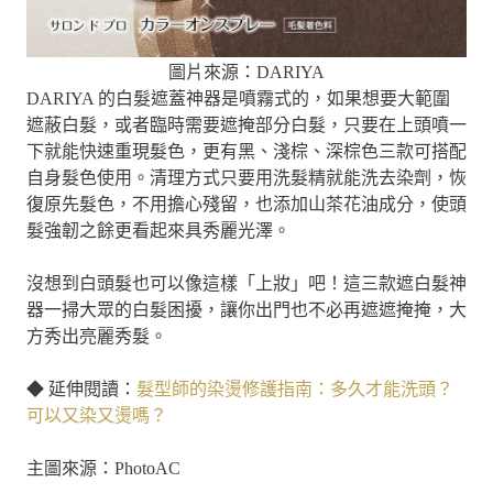
圖片來源：DARIYA
DARIYA 的白髮遮蓋神器是噴霧式的，如果想要大範圍
遮蔽白髮，或者臨時需要遮掩部分白髮，只要在上頭噴一
下就能快速重現髮色，更有黑、淺棕、深棕色三款可搭配
自身髮色使用。清理方式只要用洗髮精就能洗去染劑，恢
復原先髮色，不用擔心殘留，也添加山茶花油成分，使頭
髮強韌之餘更看起來具秀麗光澤。
沒想到白頭髮也可以像這樣「上妝」吧！這三款遮白髮神
器一掃大眾的白髮困擾，讓你出門也不必再遮遮掩掩，大
方秀出亮麗秀髮。
◆ 延伸閱讀：
髮型師的染燙修護指南：多久才能洗頭？
可以又染又燙嗎？
主圖來源：PhotoAC