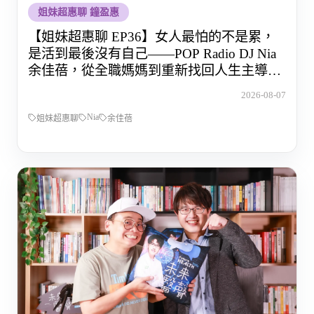
姐妹超惠聊 鐘盈惠
【姐妹超惠聊 EP36】女人最怕的不是累，
是活到最後沒有自己——POP Radio DJ Nia
余佳蓓，從全職媽媽到重新找回人生主導權
的那段路
2026-08-07
Nia
姐妹超惠聊
余佳蓓