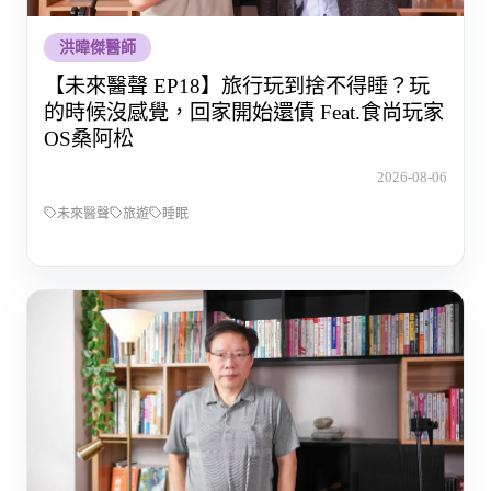
洪暐傑醫師
【未來醫聲 EP18】旅行玩到捨不得睡？玩
的時候沒感覺，回家開始還債 Feat.食尚玩家
OS桑阿松
2026-08-06
未來醫聲
旅遊
睡眠