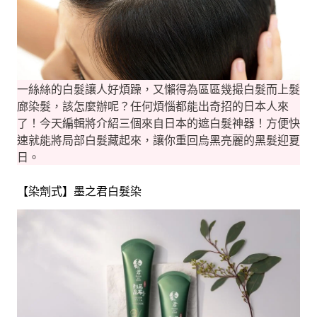
一絲絲的白髮讓人好煩躁，又懶得為區區幾撮白髮而上髮
廊染髮，該怎麼辦呢？任何煩惱都能出奇招的日本人來
了！今天編輯將介紹三個來自日本的遮白髮神器！方便快
速就能將局部白髮藏起來，讓你重回烏黑亮麗的黑髮迎夏
日。
【染劑式】墨之君白髮染