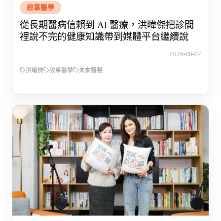
敘事醫學
從長期醫病信賴到 AI 醫療，洪暐傑把診間
裡說不完的健康知識帶到媒體平台繼續說
2026-08-07
洪暐傑
敘事醫學
未來醫聲