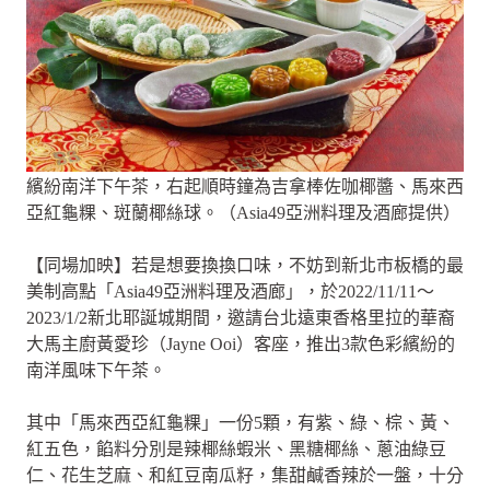
繽紛南洋下午茶，右起順時鐘為吉拿棒佐咖椰醬、馬來西
亞紅龜粿、斑蘭椰絲球。（Asia49亞洲料理及酒廊提供）
【同場加映】若是想要換換口味，不妨到新北市板橋的最
美制高點「Asia49亞洲料理及酒廊」，於2022/11/11～
2023/1/2新北耶誕城期間，邀請台北遠東香格里拉的華裔
大馬主廚黃愛珍（Jayne Ooi）客座，推出3款色彩繽紛的
南洋風味下午茶。
其中「馬來西亞紅龜粿」一份5顆，有紫、綠、棕、黃、
紅五色，餡料分別是辣椰絲蝦米、黑糖椰絲、蔥油綠豆
仁、花生芝麻、和紅豆南瓜籽，集甜鹹香辣於一盤，十分