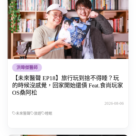
洪暐傑醫師
【未來醫聲 EP18】旅行玩到捨不得睡？玩
的時候沒感覺，回家開始還債 Feat.食尚玩家
OS桑阿松
2026-08-06
未來醫聲
旅遊
睡眠