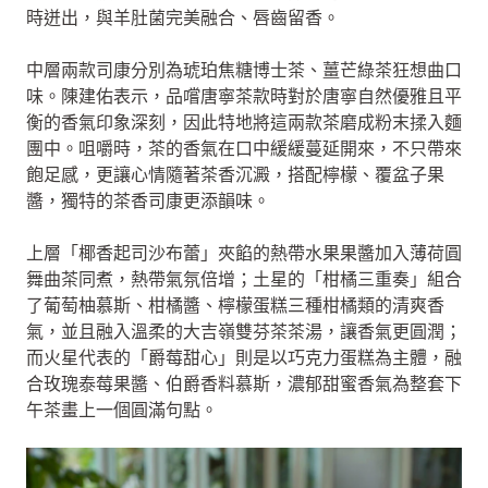
時迸出，與羊肚菌完美融合、唇齒留香。
中層兩款司康分別為琥珀焦糖博士茶、薑芒綠茶狂想曲口
味。陳建佑表示，品嚐唐寧茶款時對於唐寧自然優雅且平
衡的香氣印象深刻，因此特地將這兩款茶磨成粉末揉入麵
團中。咀嚼時，茶的香氣在口中緩緩蔓延開來，不只帶來
飽足感，更讓心情隨著茶香沉澱，搭配檸檬、覆盆子果
醬，獨特的茶香司康更添韻味。
上層「椰香起司沙布蕾」夾餡的熱帶水果果醬加入薄荷圓
舞曲茶同煮，熱帶氣氛倍增；土星的「柑橘三重奏」組合
了葡萄柚慕斯、柑橘醬、檸檬蛋糕三種柑橘類的清爽香
氣，並且融入溫柔的大吉嶺雙芬茶茶湯，讓香氣更圓潤；
而火星代表的「爵莓甜心」則是以巧克力蛋糕為主體，融
合玫瑰泰莓果醬、伯爵香料慕斯，濃郁甜蜜香氣為整套下
午茶畫上一個圓滿句點。