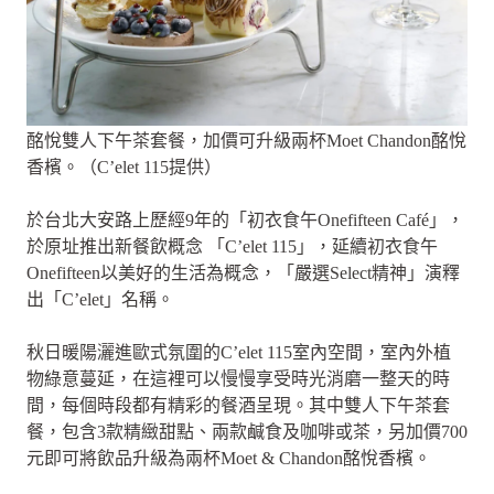
酩悅雙人下午茶套餐，加價可升級兩杯Moet Chandon酩悅
香檳。（C’elet 115提供）
於台北大安路上歷經9年的「初衣食午Onefifteen Café」，
於原址推出新餐飲概念 「C’elet 115」，延續初衣食午
Onefifteen以美好的生活為概念，「嚴選Select精神」演釋
出「C’elet」名稱。
秋日暖陽灑進歐式氛圍的C’elet 115室內空間，室內外植
物綠意蔓延，在這裡可以慢慢享受時光消磨一整天的時
間，每個時段都有精彩的餐酒呈現。其中雙人下午茶套
餐，包含3款精緻甜點、兩款鹹食及咖啡或茶，另加價700
元即可將飲品升級為兩杯Moet & Chandon酩悅香檳。