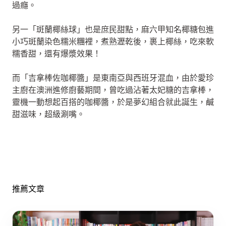
過癮。
另一「斑蘭椰絲球」也是庶民甜點，麻六甲知名椰糖包進
小巧斑蘭染色糯米糰裡，煮熟瀝乾後，裹上椰絲，吃來軟
糯香甜，還有爆漿效果！
而「吉拿棒佐咖椰醬」是東南亞與西班牙混血，由於愛珍
主廚在澳洲進修廚藝期間，曾吃過沾著太妃糖的吉拿棒，
靈機一動想起百搭的咖椰醬，於是夢幻組合就此誕生，鹹
甜滋味，超級涮嘴。
推薦文章