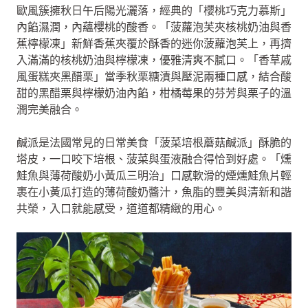
歐風簇擁秋日午后陽光灑落，經典的「櫻桃巧克力慕斯」
內餡濕潤，內蘊櫻桃的酸香。「菠蘿泡芙夾核桃奶油與香
蕉檸檬凍」新鮮香蕉夾覆於酥香的迷你菠蘿泡芙上，再擠
入滿滿的核桃奶油與檸檬凍，優雅清爽不膩口。「香草戚
風蛋糕夾黑醋栗」當季秋栗糖漬與壓泥兩種口感，結合酸
甜的黑醋栗與檸檬奶油內餡，柑橘莓果的芬芳與栗子的溫
潤完美融合。
鹹派是法國常見的日常美食「菠菜培根蘑菇鹹派」酥脆的
塔皮，一口咬下培根、菠菜與蛋液融合得恰到好處。「燻
鮭魚與薄荷酸奶小黃瓜三明治」口感軟滑的煙燻鮭魚片輕
裹在小黃瓜打造的薄荷酸奶醬汁，魚脂的豐美與清新和諧
共榮，入口就能感受，道道都精緻的用心。