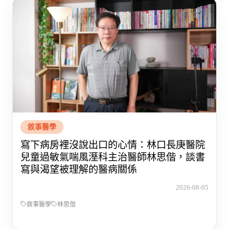
敘事醫學
寫下病房裡沒說出口的心情：林口長庚醫院
兒童過敏氣喘風溼科主治醫師林思偕，談書
寫與渴望被理解的醫病關係
2026-08-05
敘事醫學
林思偕