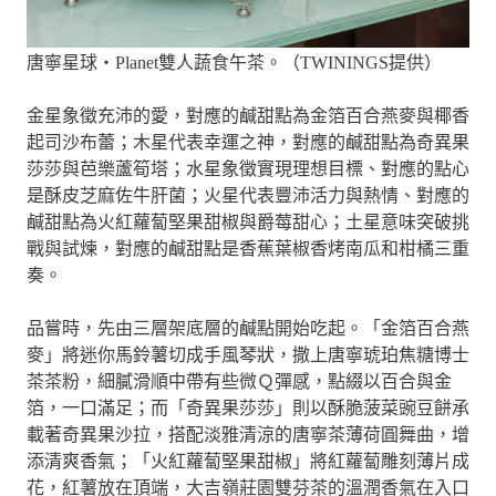
唐寧星球‧Planet雙人蔬食午茶。（TWININGS提供）
金星象徵充沛的愛，對應的鹹甜點為金箔百合燕麥與椰香
起司沙布蕾；木星代表幸運之神，對應的鹹甜點為奇異果
莎莎與芭樂蘆筍塔；水星象徵實現理想目標、對應的點心
是酥皮芝麻佐牛肝菌；火星代表豐沛活力與熱情、對應的
鹹甜點為火紅蘿蔔堅果甜椒與爵莓甜心；土星意味突破挑
戰與試煉，對應的鹹甜點是香蕉葉椒香烤南瓜和柑橘三重
奏。
品嘗時，先由三層架底層的鹹點開始吃起。「金箔百合燕
麥」將迷你馬鈴薯切成手風琴狀，撒上唐寧琥珀焦糖博士
茶茶粉，細膩滑順中帶有些微Ｑ彈感，點綴以百合與金
箔，一口滿足；而「奇異果莎莎」則以酥脆菠菜豌豆餅承
載著奇異果沙拉，搭配淡雅清涼的唐寧茶薄荷圓舞曲，增
添清爽香氣；「火紅蘿蔔堅果甜椒」將紅蘿蔔雕刻薄片成
花，紅薯放在頂端，大吉嶺莊園雙芬茶的溫潤香氣在入口