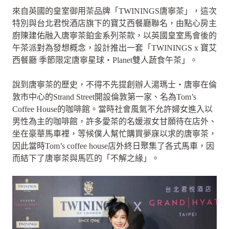
來自英國的皇室御用茶品牌「TWININGS唐寧茶」，這次
特別與台北君悅酒店旗下的寶艾西餐廳聯名，由點心房主
廚陳建佑融入唐寧茶鉑金系列茶款，以英國皇室馬會後的
午茶派對為發想概念，設計推出一套「TWININGS x 寶艾
西餐廳 季節限定唐寧星球‧Planet雙人蔬食午茶」。
說到唐寧茶的歷史，不得不先提創辦人湯瑪士‧唐寧在倫
敦市中心的Strand Street開設倫敦第一家、名為Tom’s
Coffee House的咖啡館。當時社會風氣不允許婦女進入以
男性為主的咖啡館，許多愛茶的名媛淑女甘願待在店外、
坐在豪華馬車裡，等候僕人幫忙購買夢寐以求的唐寧茶，
因此當時Tom’s coffee house店外終日聚集了各式馬車，因
而結下了唐寧茶與馬匹的「不解之緣」。