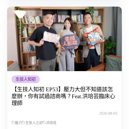
生技人知初
【生技人知初 EP53】壓力大但不知道該怎
麼辦，你有試過諮商嗎？Feat.洪培芸臨床心
理師
2026-08-05
壓力
生技人之初
洪培芸