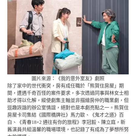
圖片來源：《我的意外室友》劇照
除了家中的世代衝突，房有成任職於「熊賀住房屋」期
間，遭遇千奇百怪的案件要求，多次透過同事與林女士相
助才得以化解，縱使劇集主軸並非描繪房仲的職業劇，但
逗趣詼諧的辦公室情誼，絕對也是本劇亮點之一。熊賀住
房屋卡司集結《國際橋牌社》馬力歐、《鬼才之道》百
白、《青春18×2 通往有你的旅程》李冠毅、陳立庭，新
舊演員共組溫馨的職場環境，也記錄了有成為了夢想所努