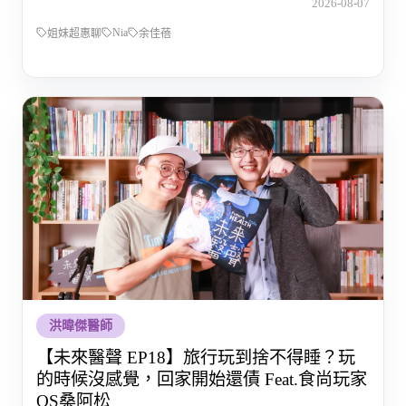
2026-08-07
Nia
姐妹超惠聊
余佳蓓
洪暐傑醫師
【未來醫聲 EP18】旅行玩到捨不得睡？玩
的時候沒感覺，回家開始還債 Feat.食尚玩家
OS桑阿松