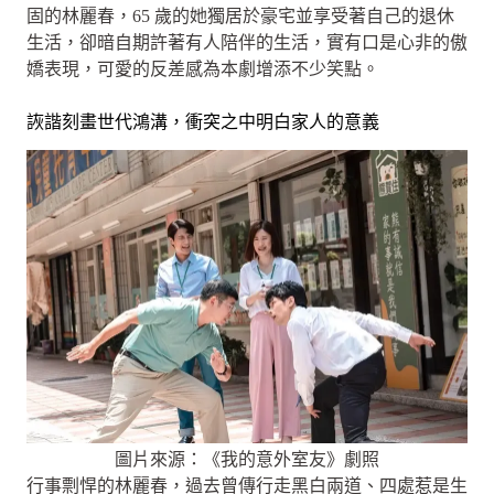
固的林麗春，65 歲的她獨居於豪宅並享受著自己的退休
生活，卻暗自期許著有人陪伴的生活，實有口是心非的傲
嬌表現，可愛的反差感為本劇增添不少笑點。
詼諧刻畫世代鴻溝，衝突之中明白家人的意義
圖片來源：《我的意外室友》劇照
行事剽悍的林麗春，過去曾傳行走黑白兩道、四處惹是生