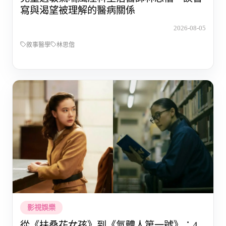
寫與渴望被理解的醫病關係
2026-08-05
敘事醫學
林思偕
影視娛樂
從《扶桑花女孩》到《氣體人第一號》：4