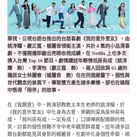
華視、公視台語台推出的台語喜劇《我的意外室友》，由
姚淳耀、嚴正嵐、楊麗音領銜主演，共計 8 集的小品清喜
劇，不僅開播即繳出亮眼收視成績，在 Netflix 上也多次
擠入台灣 Top 10 節目。劇情講述年輕情侶房有成（姚淳
耀 飾）、李清怡（嚴正嵐 飾），兩人因故與 65 歲的
獨居女士林麗春（楊麗音 飾）住在同個屋簷下，個性與
世代觀念的差異下，導致雙方產生諸多摩擦，卻也在過程
中悟得「陪伴」的故事。
在《我願意》中，飾演邪教教主本生老師的姚淳耀，於
《我的意外室友》中化身為古意、樂觀的菜鳥房仲房有
成，「我叫房有成，一定有成！」口頭禪搭配開朗的微
笑，討喜的個性很難不令中老年觀眾群喜愛。近年諸多話
題台劇都能見其身影的楊麗音，在劇中化身個性乖僻、頑