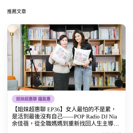
推薦文章
姐妹超惠聊 鐘盈惠
【姐妹超惠聊 EP36】女人最怕的不是累，
是活到最後沒有自己——POP Radio DJ Nia
余佳蓓，從全職媽媽到重新找回人生主導權
的那段路