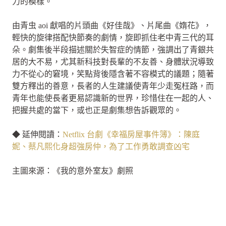
力的模樣。
由青虫 aoi 獻唱的片頭曲《好佳哉》、片尾曲《媠花》，
輕快的旋律搭配快節奏的劇情，旋即抓住老中青三代的耳
朵。劇集後半段描述關於失智症的情節，強調出了青銀共
居的大不易，尤其新科技對長輩的不友善、身體狀況導致
力不從心的窘境，笑點背後隱含著不容模式的議題；隨著
雙方釋出的善意，長者的人生建議使青年少走冤枉路，而
青年也能使長者更易認識新的世界，珍惜住在一起的人、
把握共處的當下，或也正是劇集想告訴觀眾的。
◆ 延伸閱讀：
Netflix 台劇《幸福房屋事件簿》：陳庭
妮、蔡凡熙化身超強房仲，為了工作勇敢調查凶宅
主圖來源：《我的意外室友》劇照