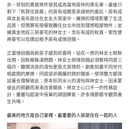
非，苛刻的賣屋條件使其成為當地房仲的黑名單，最後只
剩下「熊賀住房屋」的房有成願意承接她的委託。房有成
與女友長年居住在女友大哥家中，擁擠的環境影響了生活
品質，但預算有限導致難在台北市找到理想租屋物件；坐
擁黃金地段三房豪宅的林女士，念在有成的耿直，索性便
將豪宅以低價出租予房有成情侶倆。
正當情侶倆為新房子感到欣喜時，站在一旁的林女士默默
出現，因新屋裝潢問題，林女士與情侶倆必須暫時同居三
個月，聽聞消息的清怡更是尤其憤怒。劇集刻畫不同世代
相處間的摩擦，同居卻非親屬的微妙關係，使得雙方都得
試著去理解彼此；原本形同水火的清怡與林女士，因承蒙
彼此的照顧而漸漸改善關係，林女士心口不一的性格設
計，屢屢勾起家中長輩的頑固脾氣，許多情節都令觀眾產
生共鳴。
最美的地方是自己家裡，最重要的人就是住在一起的人