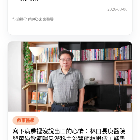
2026-08-06
旅遊
睡眠
未來醫聲
敘事醫學
寫下病房裡沒說出口的心情：林口長庚醫院
兒童過敏氣喘風溼科主治醫師林思偕，談書