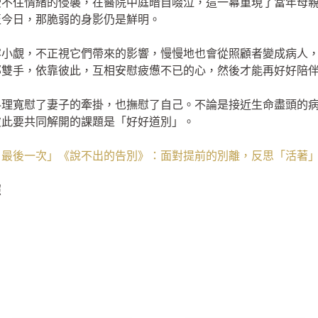
受不住情緒的侵襲，在醫院中庭暗自啜泣，這一幕重現了當年母
至今日，那脆弱的身影仍是鮮明。
容小覷，不正視它們帶來的影響，慢慢地也會從照顧者變成病人
那雙手，依靠彼此，互相安慰疲憊不已的心，然後才能再好好陪
料理寬慰了妻子的牽掛，也撫慰了自己。不論是接近生命盡頭的
彼此要共同解開的課題是「好好道別」。
，最後一次」《說不出的告別》：面對提前的別離，反思「活著
照