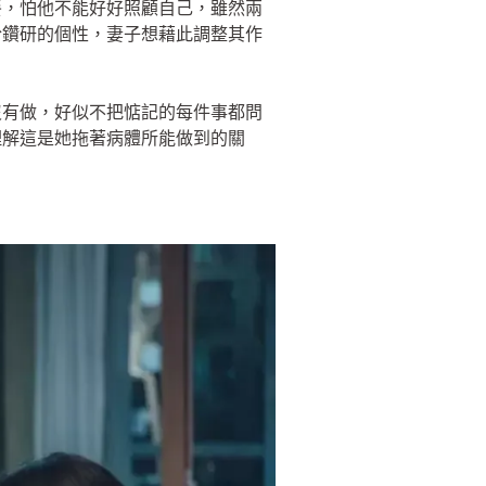
餐，怕他不能好好照顧自己，雖然兩
於鑽研的個性，妻子想藉此調整其作
沒有做，好似不把惦記的每件事都問
理解這是她拖著病體所能做到的關