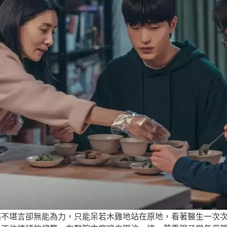
痛不堪言卻無能為力，只能呆若木雞地站在原地，看著醫生一次