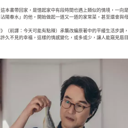
》這本書帶回家，是憶起家中有段時間也遇上類似的情境，一向
不沾陽春水」的他，開始做起一道又一道的家常菜，甚至還會與
譜》（前譯：今天可能有點辣）承襲改編原著中的平緩生活步調
起許久不見的幸福，這樣的情感變化，或多或少，讓人能窺見眉