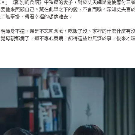
吃。」《離別的食譜》中罹癌的妻子，對於丈夫總是隨便應付三
，要他來照顧自己。藏在此舉之下的愛，不言而喻。深知丈夫喜
能了無牽掛、帶著幸福的想像離去。
明明渾身不適，還是不忘叨念著，吃飯了沒、家裡的什麼什麼有
只覺母親都病了，還不專心養病，記得這些也無濟於事，後來才