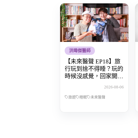
洪暐傑醫師
【未來醫聲 EP18】旅
行玩到捨不得睡？玩的
時候沒感覺，回家開始
還債 Feat.食尚玩家OS
2026-08-06
桑阿松
旅遊
睡眠
未來醫聲