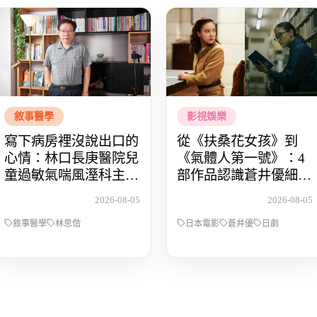
敘事醫學
影視娛樂
寫下病房裡沒說出口的
從《扶桑花女孩》到
心情：林口長庚醫院兒
《氣體人第一號》：4
童過敏氣喘風溼科主治
部作品認識蒼井優細膩
醫師林思偕，談書寫與
動人的演技
2026-08-05
2026-08-05
渴望被理解的醫病關係
敘事醫學
林思偕
日本電影
蒼井優
日劇