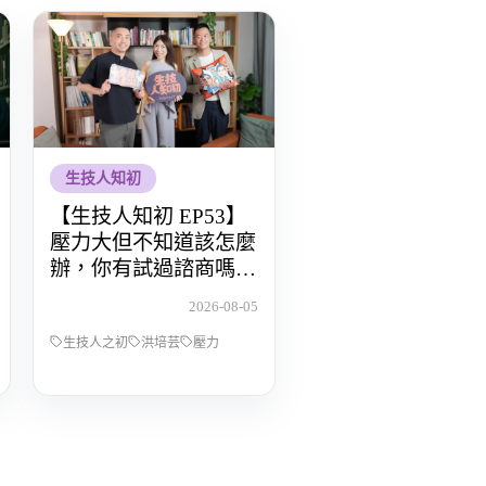
生技人知初
【生技人知初 EP53】
壓力大但不知道該怎麼
辦，你有試過諮商嗎？
Feat.洪培芸臨床心理師
2026-08-05
生技人之初
洪培芸
壓力