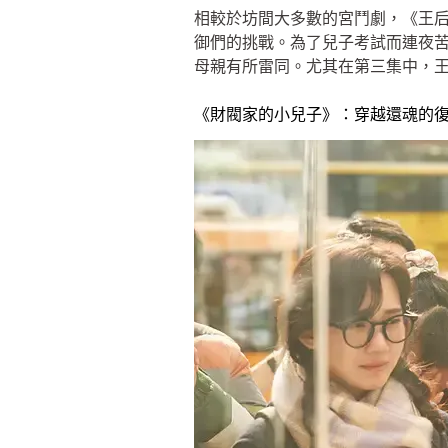
相較於坊間大多數的宮鬥劇，《王
御們的挑戰。為了兒子考試而連夜
母親有所雷同。尤其在第三集中，
《財閥家的小兒子》：穿越還魂的