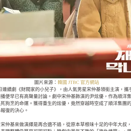
圖片來源：
韓國 JTBC 官方網站
出的金土日連續劇《財閥家的小兒子》，由人氣男星宋仲基領銜主演，
開播便早已有高聲量討論。劇中宋仲基飾演的尹炫優，作為順洋
兔死狗烹的命運。獲得重生的炫優，竟然穿越時空成了順洋集團
為報復的決心。
」宋仲基來做演繹是再合適不過，從原本草根味十足的中年大叔