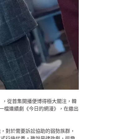
師》，從首集開播便博得極大關注，韓
的上一檔連續劇《今日的網漫》，在繳出
他，對於需要訴訟協助的弱勢族群，
其方式行俠仗義。雖說是律政劇，逗趣