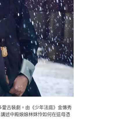
人有多愛古裝劇。由《少年法庭》金憓秀
，講述中殿娘娘林姀怜如何在這母憑