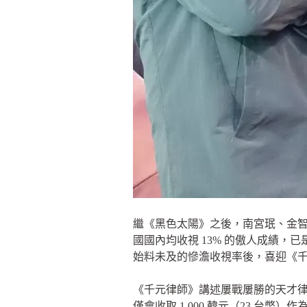
繼《黑色太陽》之後，南宮珉、金智
國國內均收視 13% 的傲人成績，
始料未及的慘澹收視率後，喜迎《
《千元律師》講述屢戰屢勝的天才
僅會收取 1,000 韓元（23 