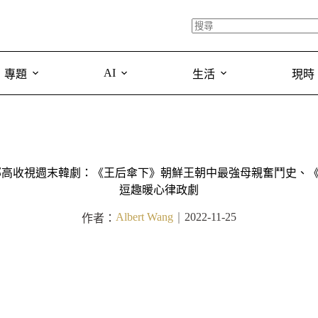
AI
專題
生活
現時
末 3 部高收視週末韓劇：《王后傘下》朝鮮王朝中最強母親奮鬥史、
逗趣暖心律政劇
Albert Wang
2022-11-25
作者：
｜