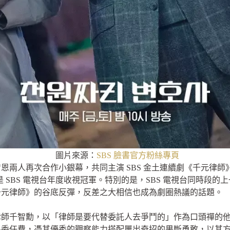
圖片來源：
SBS 臉書官方粉絲專頁
恩兩人再次合作小銀幕，共同主演 SBS 金土連續劇《千元律
已是 SBS 電視台年度收視冠軍。特別的是，SBS 電視台同時段
千元律師》的谷底反彈，反差之大相信也成為劇圈熱議的話題。
律師千智勳，以「律師是要代替委託人去爭鬥的」作為口頭禪的
台幣）作為委任費，憑其優秀的觀察能力搭配屢出奇招的果斷勇敢，以