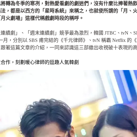
也將轉為冬季的寒冽，對熱愛看劇的劇迷們，沒有什麼比捧著熱
稱法，都是以西方的「星時系統」來稱之，也就使所謂的「月、
「月火劇場」這樣代稱戲劇時段的稱呼。
續劇」、「週末連續劇」競爭最為激烈，韓國 JTBC、tvN、
一月，分別以 SBS 甫完結的《千元律師》、tvN 稱霸 Netfli
。跟著這篇文章的介紹，一同來認識這三部繳出收視破十表現的
次合作，刻劃暖心律師的逗趣人氣韓劇