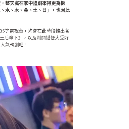
飲，整天窩在家中追劇來得更為愜
火、水、木、金、土、日」，也因此
SBS等電視台，均會在此時段推出各
x 的《王后傘下》，以及剛開播便大受好
高人氣韓劇吧！