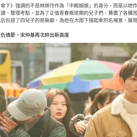
后傘下》強調的不是林姀怜作為「中殿娘娘」的身分，而是以她
苦讀、整理考點，並為了正值青春叛逆期的兒子們，費盡了各種
王后包容了四兒子的易裝癖，為他在大雨下撐起傘的名場景，展
復仇情節，宋仲基再次帥出新高度