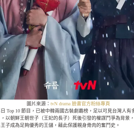
圖片來源：
tvN drama 臉書官方粉絲專頁
近期每日 Top 10 節目，已被中韓兩國古裝劇霸榜，足以可見台灣
傘下》，以朝鮮王朝世子（王妃的長子）死後引發的權謀鬥爭為背景
系王子成為足夠優秀的王儲，藉此保護親身骨肉的奮鬥史。