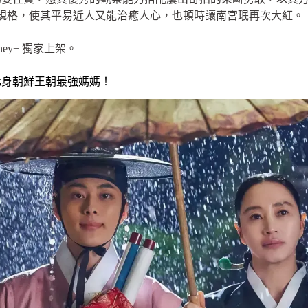
精緻規格，使其平易近人又能治癒人心，也頓時讓南宮珉再次大紅。
ey+ 獨家上架。
化身朝鮮王朝最強媽媽！