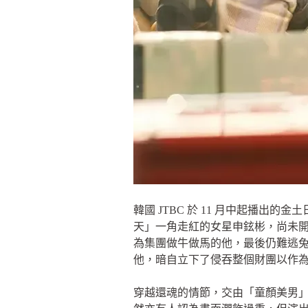
韓國 JTBC 於 11 月中起播
天」一角走紅的女星申鉉彬，尚未
為集團做牛做馬的他，最後仍難逃
他，暗自立下了侵吞整個財團以作
穿越還魂的情節，交由「童顏美男