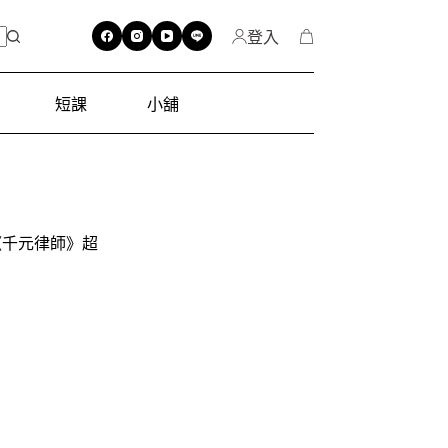
登入
短課
小舖
《千元律師》超