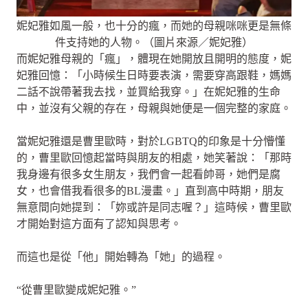
妮妃雅如風一般，也十分的瘋，而她的母親咪咪更是無條
件支持她的人物。（圖片來源／妮妃雅）
而妮妃雅母親的「瘋」，體現在她開放且開明的態度，妮
妃雅回憶：「小時候生日時要表演，需要穿高跟鞋，媽媽
二話不說帶著我去找，並買給我穿。」在妮妃雅的生命
中，並沒有父親的存在，母親與她便是一個完整的家庭。
當妮妃雅還是曹里歐時，對於LGBTQ的印象是十分懵懂
的，曹里歐回憶起當時與朋友的相處，她笑著說：「那時
我身邊有很多女生朋友，我們會一起看帥哥，她們是腐
女，也會借我看很多的BL漫畫。」直到高中時期，朋友
無意間向她提到：「妳或許是同志喔？」這時候，曹里歐
才開始對這方面有了認知與思考。
而這也是從「他」開始轉為「她」的過程。
“從曹里歐變成妮妃雅。”