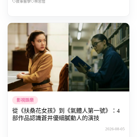
敘事醫學
林思偕
影視娛樂
從《扶桑花女孩》到《氣體人第一號》：4
部作品認識蒼井優細膩動人的演技
2026-08-05