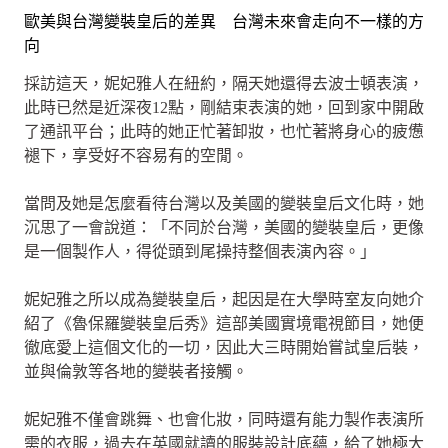
歐美與台灣變裝皇后的差異 台灣未來會走向不一樣的方
向
採訪這天，妮妃雅人在紐約，隔天她還得去波士頓表演，
此時已然是近深夜12點，剛結束表演的她，回到家中開啟
了通訊平台；此時的她正忙著卸妝，也忙著將身心的疲憊
褪下，享受好不容易有的空閒。
當問及她是怎麼看待台灣以及美國的變裝皇后文化時，她
沉思了一會說道：「不同於台灣，美國的變裝皇后，更像
是一個製作人，得從頭到尾操持整個表演內容。」
妮妃雅之所以成為變裝皇后，起因是在大學時室友向她介
紹了《魯保羅變裝皇后秀》這部美國實境電視節目，她便
徹底愛上這個文化的一切，因此大三時開始嘗試皇后裝，
並與倫敦等各地的變裝者接觸。
妮妃雅不僅會跳舞、也會化妝，同時還有能力製作表演所
需的衣服，過去在英國就讀的服裝設計底蘊，給了她極大