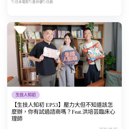
日本電影
蒼井優
日劇
生技人知初
【生技人知初 EP53】壓力大但不知道該怎
麼辦，你有試過諮商嗎？Feat.洪培芸臨床心
理師
2026-08-05