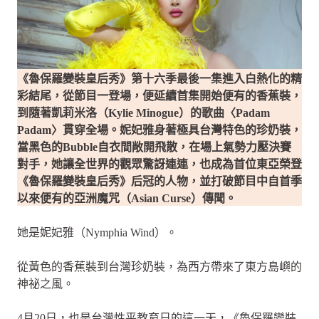
《魯保羅變裝皇后秀》第十六季最後一集進入白熱化的精
彩結尾，從節目一登場，便延續首集開始便有的香蕉裝，
到隨著凱莉米洛（Kylie Minogue）的歌曲〈Padam
Padam〉貫穿全場。妮妃雅身著極具台灣特色的珍奶裝，
當黑色的Bubble自衣間敞開飛散，在場上氣勢力壓決賽
對手，她讓全世界的觀眾驚訝連連，也成為首位東亞榮登
《魯保羅變裝皇后秀》后冠的人物，並打破節目中自首季
以來便有的亞洲魔咒（Asian Curse）傳聞。
她是妮妃雅（Nymphia Wind）。
從黃色的香蕉裝到台灣珍奶裝，為西方帶來了東方島嶼的
神祕之風。
4月20日，也是台灣性平教育日的這一天，《魯保羅變裝