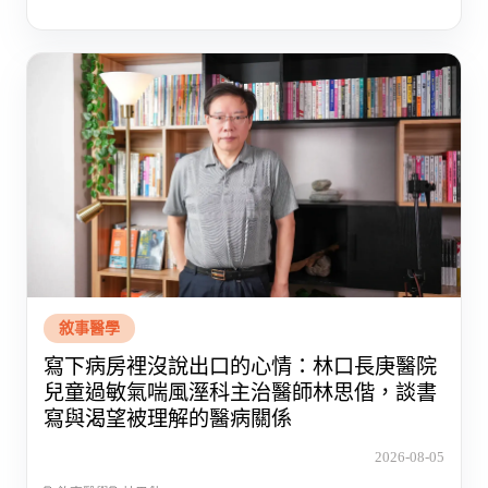
敘事醫學
寫下病房裡沒說出口的心情：林口長庚醫院
兒童過敏氣喘風溼科主治醫師林思偕，談書
寫與渴望被理解的醫病關係
2026-08-05