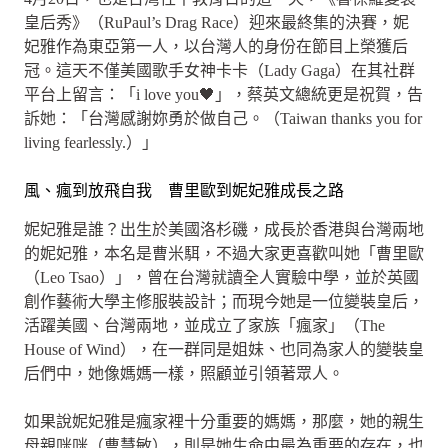
皇后秀》（RuPaul’s Drag Race）迎來最終集的決賽，妮
妃雅作為東亞第一人，以台灣人的身份在節目上榮獲后
冠。這天不僅美國歌手女神卡卡（Lady Gaga）在其社群
平台上留言：「i love you🖤」，蔡英文總統更是祝賀，告
訴她：「台灣感謝妳勇於做自己。（Taiwan thanks you for
living fearlessly.）」
風、瘋到放飛自我 曹里歐到妮妃雅成長之路
妮妃雅是誰？出生於美國洛杉磯，成長於香港與台灣兩地
的妮妃雅，本名是曹米駬，不過大家更喜歡叫她「曹里歐
（Leo Tsao）」，曾在台灣就讀全人實驗中學，並於英國
創作藝術大學主修服裝設計；而現今她是一位變裝皇后，
活躍美國、台灣兩地，並成立了家族「瘋家」（The
House of Wind），在一群同是姐妹、也同為家人的變裝皇
后們中，她像媽媽一樣，照顧並引領著眾人。
如果說妮妃雅是瘋家裡十分重要的媽媽，那麼，她的親生
母親咪咪（曹慧敏），則是她生命中最為重要的存在，也