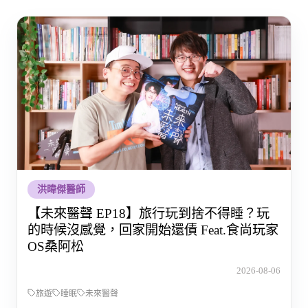
洪暐傑醫師
【未來醫聲 EP18】旅行玩到捨不得睡？玩
的時候沒感覺，回家開始還債 Feat.食尚玩家
OS桑阿松
2026-08-06
旅遊
睡眠
未來醫聲