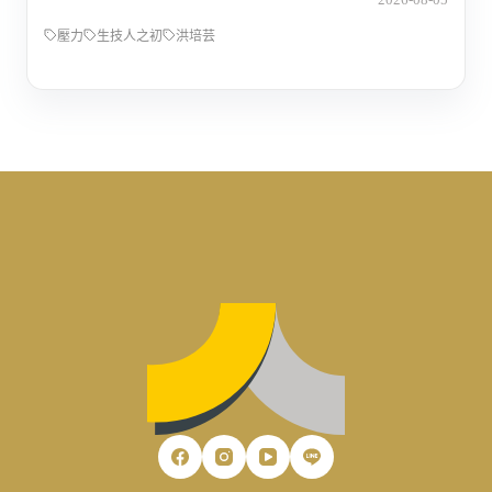
壓力
生技人之初
洪培芸