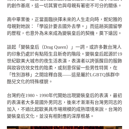
的創作基底，這一切其實也與母親有著密不可分的關係。
高中畢業後，正當面臨抉擇未來的人生走向時，妮妃雅的
母親對她說：「學設計要去國外去學。」而這趟英國留學
的歷程，也意外為未來成為變裝皇后的契機，奠下遠因。
談起「變裝皇后（Drag Queen）」一詞，或許多數台灣人
的印象仍處於有點陌生且新奇的階段。變裝皇后起源於19
世紀歐美大城市的夜生活表演，表演者以誇張醒目的服飾
與妝容仿效女性的陰柔，或刻意保留一些男性特質，在
「性別游移」之間詮釋自我——這是屬於LGBTQ族群中
酷兒文化的特殊樣貌。
台灣約在1980、1990年代開始出現變裝皇后的表演，最初
的表演者大多是國外男同志，後來才漸漸有台灣男同志的
加入，不過比起歐美具市場規模的成熟環境來說，台灣的
變裝皇后文化，並沒有相對應的深厚根基。