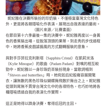
妮妃雅在決賽所裝扮的珍奶裝，不僅極富臺灣文化特色
外，更是將各類隱喻化作表演，展現出自我表達的藝術。
（圖片來源／比賽畫面）
在節目第十六季最後一集的決賽中，妮妃雅再度以一身黃
色的香蕉裝出場，從脫落頂頭的果蒂，到走秀的步伐過程
中，她將香蕉皮戲謔搧風的方式翻轉服裝的意象。
與對手莎菲拉克利斯塔（Sapphira Cristal）在凱莉米洛
（Kylie Minogue）的歌曲〈Padam Padam〉對嘴的相互較
勁中，妮妃雅以一身珍珠奶茶裝扮現身，當歌詞唱到
「Shivers and butterflies」時，她宛如后妃般雍容展開氅
衣，讓無數的黑色珍珠似蝴蝶舞飛散於舞台之上。妮妃雅
從頭到尾無不貫穿台灣文化中的各項特色，也巧妙地將各
種隱喻透過自我的表演化作實際。
這正是她得以躋身決賽，奪得后冠的主因。