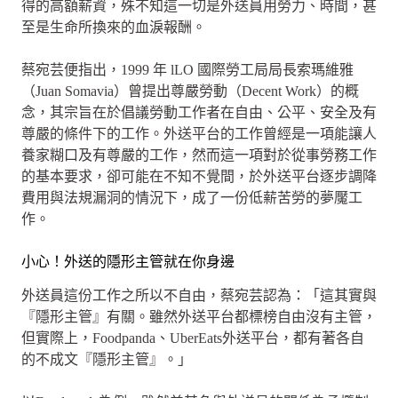
得的高額薪資，殊不知這一切是外送員用勞力、時間，甚
至是生命所換來的血淚報酬。
蔡宛芸便指出，1999 年 lLO 國際勞工局局長索瑪維雅
（Juan Somavia）曾提出尊嚴勞動（Decent Work）的概
念，其宗旨在於倡議勞動工作者在自由、公平、安全及有
尊嚴的條件下的工作。外送平台的工作曾經是一項能讓人
養家糊口及有尊嚴的工作，然而這一項對於從事勞務工作
的基本要求，卻可能在不知不覺間，於外送平台逐步調降
費用與法規漏洞的情況下，成了一份低薪苦勞的夢魘工
作。
小心！外送的隱形主管就在你身邊
外送員這份工作之所以不自由，蔡宛芸認為：「這其實與
『隱形主管』有關。雖然外送平台都標榜自由沒有主管，
但實際上，Foodpanda、UberEats外送平台，都有著各自
的不成文『隱形主管』。」