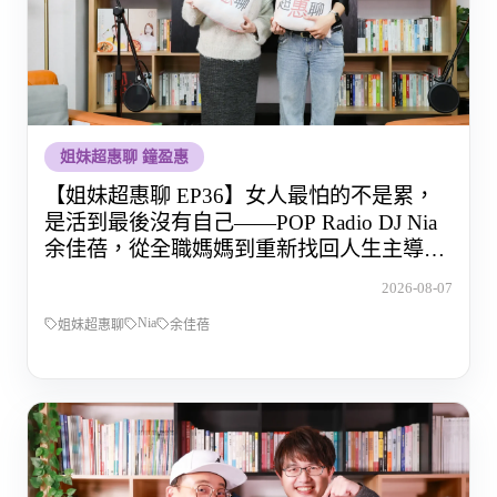
姐妹超惠聊 鐘盈惠
【姐妹超惠聊 EP36】女人最怕的不是累，
是活到最後沒有自己——POP Radio DJ Nia
余佳蓓，從全職媽媽到重新找回人生主導權
的那段路
2026-08-07
Nia
姐妹超惠聊
余佳蓓