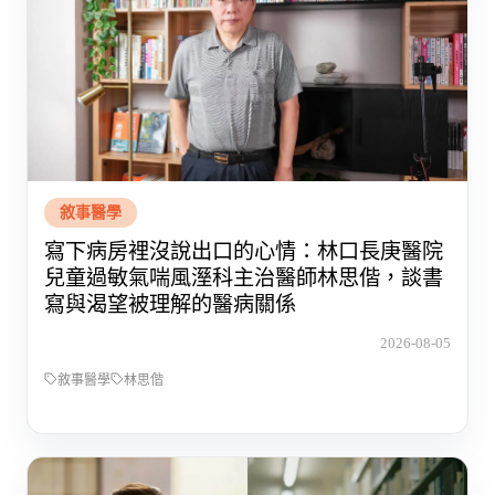
敘事醫學
寫下病房裡沒說出口的心情：林口長庚醫院
兒童過敏氣喘風溼科主治醫師林思偕，談書
寫與渴望被理解的醫病關係
2026-08-05
敘事醫學
林思偕