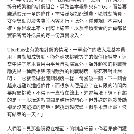
拆分成繁複的計價組合，導致基本報酬只有20元，而若要
賺滿62元一單的條件，需得滿足如配送費、區域動態費、
安全獎勵與廣告費等內容才行。此外，種種規則不甚明
確，像是取單率、實際上線率，以及業績獎金的計算都著
實影響著外送員的每一份真實收入。
UberEats也有繁複計價的情況，一單案件的收入是基本費
用、自動加成獎勵、額外趟次挑戰等等的條件所組成，這
當中除了基本費用由平台自動演算外，額外趟次的挑戰獎
勵更是一種變相與時間競賽的挑戰制度，蔡宛芸對此說
明：「它就像遊戲闖關制度一樣，每當破一關，下一關會
越來越難以達成條件，而很多人便是為了在有限的時間內
要解鎖挑戰，不得不一直待在線上，遲遲無法下線。有趣
的是，一般玩遊戲闖關是越玩越開心，但外送的挑戰獎勵
卻是沒有選擇的餘地，越挑戰越疲憊，似乎永無止盡，沒
有結束的一天。」
人們看不見那些隱藏在檯面下的制度細節，僅看見他們獲