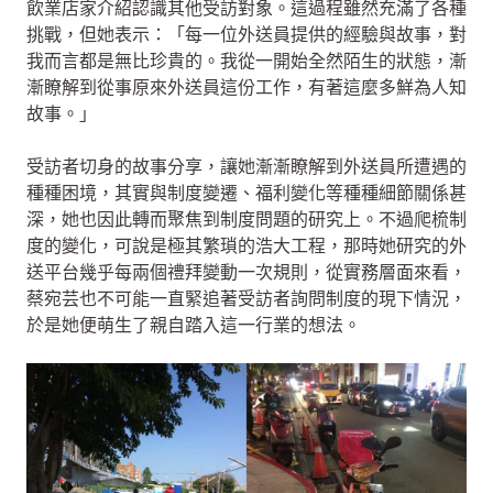
飲業店家介紹認識其他受訪對象。這過程雖然充滿了各種
挑戰，但她表示：「每一位外送員提供的經驗與故事，對
我而言都是無比珍貴的。我從一開始全然陌生的狀態，漸
漸瞭解到從事原來外送員這份工作，有著這麼多鮮為人知
故事。」
受訪者切身的故事分享，讓她漸漸瞭解到外送員所遭遇的
種種困境，其實與制度變遷、福利變化等種種細節關係甚
深，她也因此轉而聚焦到制度問題的研究上。不過爬梳制
度的變化，可說是極其繁瑣的浩大工程，那時她研究的外
送平台幾乎每兩個禮拜變動一次規則，從實務層面來看，
蔡宛芸也不可能一直緊追著受訪者詢問制度的現下情況，
於是她便萌生了親自踏入這一行業的想法。