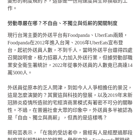
變形的制度規約下，這卻是一份用速度與生命換取的工
作。
勞動尊嚴在哪？不自由、不獨立與低薪的闖關制度
現行台灣主要的外送平台有Foodpanda、UberEats兩類，
Foodpanda在2012年進入台灣、2016年UberEats宣布登
台，起初外送員人數，不到千人，當時外送平台還得四處
召開說明會，極力招募人力加入外送行業，但據勞動部職
業安全衛生署統計，2022年從事外送員的人數竟已高達14
萬5000人。
外送員從原本的乏人問津，到如今人人爭相擔任的景況，
這是怎麼演變的？其實這與科技的發展，以及2019年末新
冠肺炎疫情所造就的宅經濟商業模式有著密不可分的關聯
性。不過，在普遍社會大眾的印象中，外送員多半被認為
是「自由、獨立與高薪」，但真的是這樣嗎？
蔡宛芸表示，「在我的受訪者中，曾經有人是經歷過那段