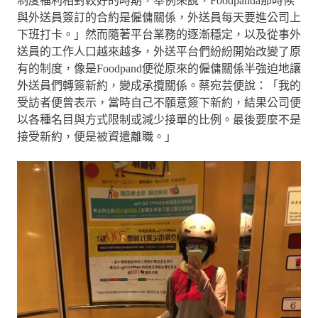
制度福利相對較好的時期，舉例來說，Foodpanda那時候
與外送員簽訂的合約是僱傭關係，外送員每天要進公司上
下班打卡。」然而隨著平台業務的逐漸穩定，以及從事外
送員的工作人口越來越多，外送平台們紛紛開始改變了原
有的制度，像是Foodpand便從原來的僱傭關係半強迫地讓
外送員們轉簽新約，變成承攬關係。蔡宛芸便說：「我的
受訪者便曾表示，當時自己不願意簽下新約，結果公司便
以各種名目與方式限制或減少接單的比例。最後要麼不是
接受新約，便是被資遣離職。」