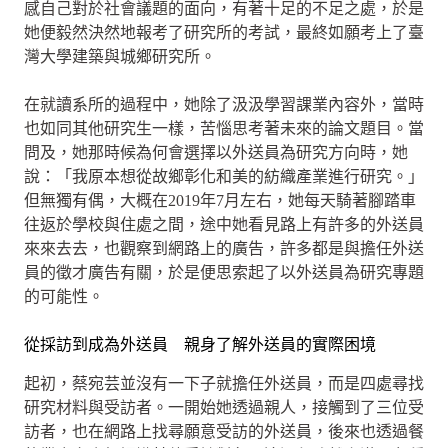
感自己對於社會議題的面向，有著十足的不足之處，於是
她便毅然決然地報考了研究所的考試，最終如願考上了臺
灣大學建築與城鄉研究所。
在就讀系所的過程中，她除了汲汲學習課業內容外，當時
也如同其他研究生一樣，苦惱思考著未來的論文題目。當
問及，她那時候為何會選擇以外送員為研究方向時，她
說：「我原本想從故鄉彰化和美的紡織產業進行研究。」
但無獨有偶，大概在2019年7月左右，她每天騎著腳踏車
往返於學校與住處之間，途中她看見路上有許多的外送員
來來去去，也觀察到網路上的廣告，許多都是與擔任外送
員的徵才廣告有關，於是便思索起了以外送員為研究專題
的可能性。
從採訪到成為外送員 親身了解外送員的實際困境
起初，蔡宛芸並沒有一下子就擔任外送員，而是四處尋找
研究材料與受訪者。一開始她透過親人，接觸到了三位受
訪者，也在網路上找尋願意受訪的外送員，後來也透過餐