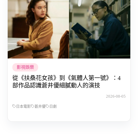
影視娛樂
從《扶桑花女孩》到《氣體人第一號》：4
部作品認識蒼井優細膩動人的演技
2026-08-05
日本電影
蒼井優
日劇