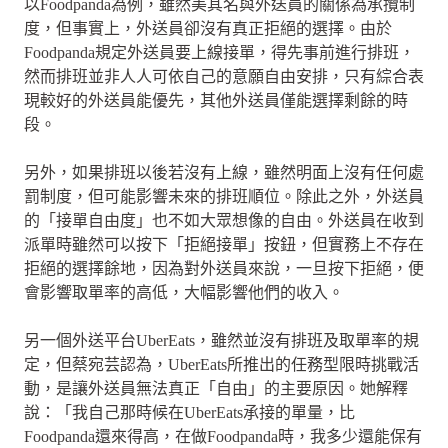
以Foodpanda為例，雖然美其名與外送員的關係為承攬制
度，但事實上，外送員卻沒有真正拒絕的選擇。由於
Foodpanda規定外送員要上線接單，得先事前進行排班，
然而排班並非人人可依自己的意願自由安排，只有綜合表
現較好的外送員能優先，其他外送員僅能選擇剩餘的時
段。
另外，如果排班以後若沒有上線，雖然明面上沒有任何處
罰制度，但可能影響未來的排班順位。除此之外，外送員
的「接單自由度」也不如大眾想像的自由。外送員在收到
派單時雖然可以按下「拒絕接單」按鈕，但實務上不存在
拒絕的選擇餘地，因為對外送員來說，一旦按下拒絕，便
會影響取單率的高低，大幅影響他們的收入。
另一個外送平台UberEats，雖然並沒有排班及取單率的規
定，但蔡宛芸認為，UberEats所推出的任務型限時挑戰活
動，是讓外送員無法真正「自由」的主要原因。她解釋
說：「我自己那時候在UberEats承接的單量，比
Foodpanda還來得高，在做Foodpanda時，我多少還能保有