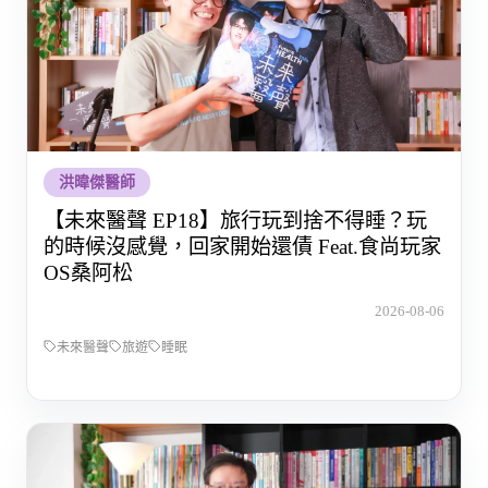
洪暐傑醫師
【未來醫聲 EP18】旅行玩到捨不得睡？玩
的時候沒感覺，回家開始還債 Feat.食尚玩家
OS桑阿松
2026-08-06
未來醫聲
旅遊
睡眠