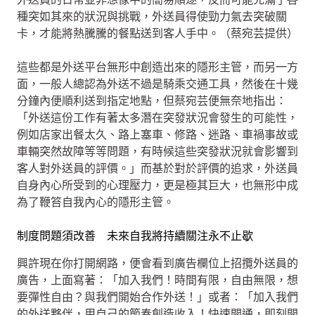
種突如其來的狀況與挑戰，外送員得使勁力氣去突破關
卡，才能將熱騰騰的餐點送到客人手中。（蔡宛芸提供）
這些都是外送平台無形中創造出來的隱形主管，而另一方
面，一般人總認為外送不過是騎乘交通工具，然後在十幾
分鐘內便順利送到指定地點，但蔡宛芸便無奈地指出：
「外送這份工作有著太多潛在突發狀況會發生的可能性，
例如店家出餐太久、路上塞車、修路、迷路、車禍事故或
車輛突然故障等等問題，有時候這些突發狀況就會影響到
客人對外送員的評價。」而基於對於評價的追求，外送員
自身內心所受到的心理壓力，更是極其巨大，也無形中成
為了鞭笞自我內心的隱形主管。
制度問題須改善 未來自我將持續關注永不止歇
興許現在你打開網路，便會看到廣告欄位上招攬外送員的
廣告，上面寫著：「加入我們！時間有限，自由無限，想
要彈性自由？與我們開始合作外送！」或者：「加入我們
的外送夥伴，用自己的節奏創造收入！快速開通，即刻開