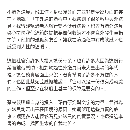
不過外送員這份工作，對蔡宛芸而言並非是全然負面的存
在，她說：「在外送的過程中，我遇到了很多客戶與外送
員，我曾經幫過老人與行動不便者送餐，也曾有過外送員
熱心提醒我保溫箱的提把要如何收納才不會意外發生車禍
等等，他們的鼓勵與友善，讓我在這過程中有成就感，也
感受到人性的溫暖。」
這個社會有許多人投入這份行業，也有許多人因為這份行
業而獲得幫助，相對於過往外送員尚未大量出現的年代
裡，這在務實層面上來說，著實幫助了許多不方便的人
們，也因此蔡宛芸感慨地說：「它可以是一份很有成就感
的工作，但至少在制度上基本的保障是要有的。」
蔡宛芸透過自身的投入，藉由研究與文字的力量，嘗試為
外送員鉤沉出種種困境的原因，她期望用這些真實的故
事，讓更多人能輕鬆看見外送員的真實景況，也透過這本
書的完成，找回生命的自我定位。