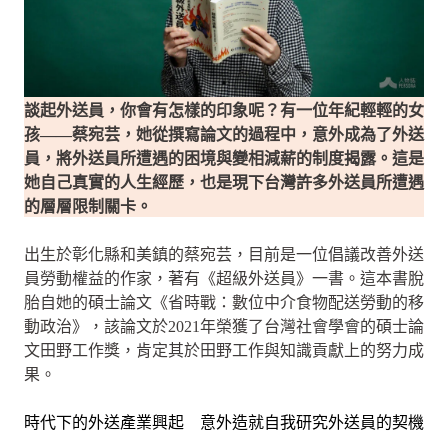
談起外送員，你會有怎樣的印象呢？有一位年紀輕輕的女
孩——蔡宛芸，她從撰寫論文的過程中，意外成為了外送
員，將外送員所遭遇的困境與變相減薪的制度揭露。這是
她自己真實的人生經歷，也是現下台灣許多外送員所遭遇
的層層限制關卡。
出生於彰化縣和美鎮的蔡宛芸，目前是一位倡議改善外送
員勞動權益的作家，著有《超級外送員》一書。這本書脫
胎自她的碩士論文《省時戰：數位中介食物配送勞動的移
動政治》，該論文於2021年榮獲了台灣社會學會的碩士論
文田野工作獎，肯定其於田野工作與知識貢獻上的努力成
果。
時代下的外送產業興起 意外造就自我研究外送員的契機