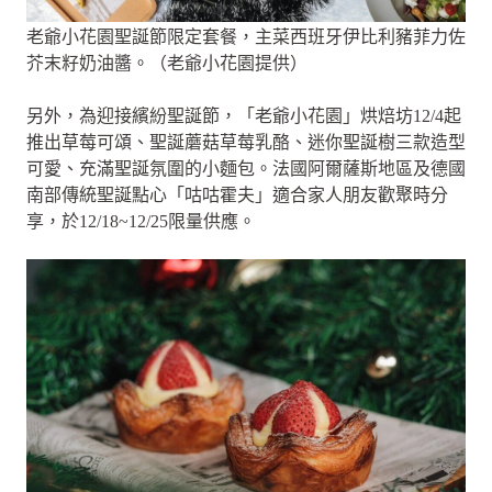
老爺小花園聖誕節限定套餐，主菜西班牙伊比利豬菲力佐
芥末籽奶油醬。（老爺小花園提供）
另外，為迎接繽紛聖誕節，「老爺小花園」烘焙坊12/4起
推出草莓可頌、聖誕蘑菇草莓乳酪、迷你聖誕樹三款造型
可愛、充滿聖誕氛圍的小麵包。法國阿爾薩斯地區及德國
南部傳統聖誕點心「咕咕霍夫」適合家人朋友歡聚時分
享，於12/18~12/25限量供應。