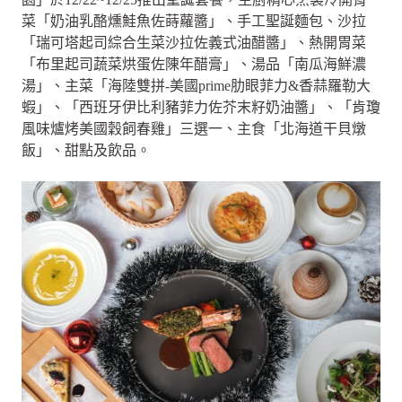
菜「奶油乳酪燻鮭魚佐蒔蘿醬」、手工聖誕麵包、沙拉
「瑞可塔起司綜合生菜沙拉佐義式油醋醬」、熱開胃菜
「布里起司蔬菜烘蛋佐陳年醋膏」、湯品「南瓜海鮮濃
湯」、主菜「海陸雙拼-美國prime肋眼菲力&香蒜羅勒大
蝦」、「西班牙伊比利豬菲力佐芥末籽奶油醬」、「肯瓊
風味爐烤美國穀飼春雞」三選一、主食「北海道干貝燉
飯」、甜點及飲品。