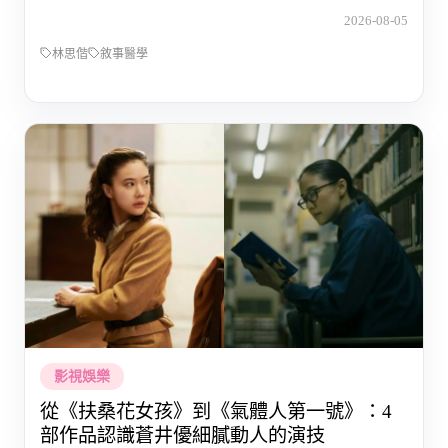
2026-08-05
林思偕
敘事醫學
影視娛樂
從《扶桑花女孩》到《氣體人第一號》：4
部作品認識蒼井優細膩動人的演技