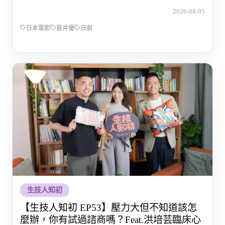
2026-08-05
日本電影
蒼井優
日劇
生技人知初
【生技人知初 EP53】壓力大但不知道該怎
麼辦，你有試過諮商嗎？Feat.洪培芸臨床心