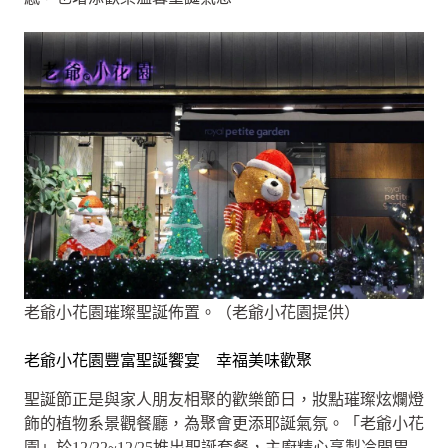
老爺小花園璀璨聖誕佈置。（老爺小花園提供）
老爺小花園豐富聖誕饗宴 幸福美味歡聚
聖誕節正是與家人朋友相聚的歡樂節日，妝點璀璨炫爛燈
飾的植物系景觀餐廳，為聚會更添耶誕氣氛。「老爺小花
園」於12/22~12/25推出聖誕套餐，主廚精心烹製冷開胃