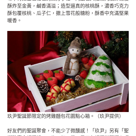
酥炸至金黃，鹹香滿溢；造型逼真的核桃酥，濃香巧克力
酥包覆核桃、瓜子仁，撒上雪花般糖粉，酥香中充滿堅果
暖香。
玖尹聖誕節限定的烤雞麵包花園點心箱。（玖尹提供）
好友們的聖誕聚會，不能少了微醺感！「玖尹」另有「聖