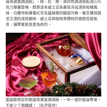
誕珠寶盒調酒組」，綠、紅、橙、黑四色調酒搭配酒心巧
克力華麗登場，醇厚波本威士忌為基底洋溢清新柑橘風
味、白蘭地和蜂蜜紅茶及蔓越莓的酸甜共舞、龍舌蘭與甜
苦艾酒的成熟韻味、威士忌與咖啡黑櫻桃的香醇苦甜氣
息，讓聚餐氣氛更為熱烈。
聖誕節限定的聖誕珠寶盒調酒組，一年一度的聖誕聚會，
不能少了微醺感！（玖尹提供）