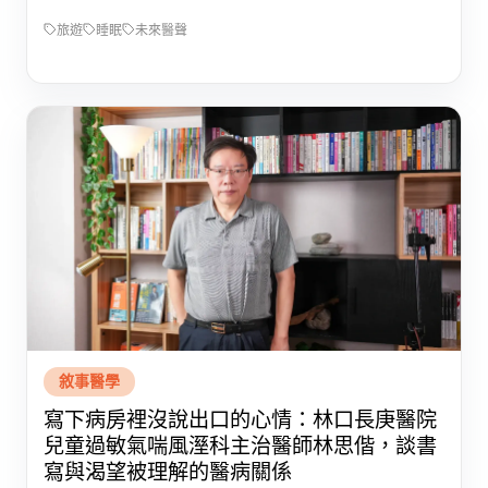
旅遊
睡眠
未來醫聲
敘事醫學
寫下病房裡沒說出口的心情：林口長庚醫院
兒童過敏氣喘風溼科主治醫師林思偕，談書
寫與渴望被理解的醫病關係