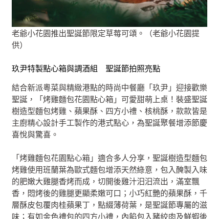
老爺小花園推出聖誕節限定草莓可頌。（老爺小花園提
供）
玖尹特製點心箱與調酒組 聖誕節拍照亮點
結合新派粵菜與精緻港點的時尚中餐廳「玖尹」迎接歡樂
聖誕，「烤雞麵包花園點心箱」可愛甜萌上桌！裝盛聖誕
樹造型麵包烤雞、蘋果酥、四方小禮、核桃酥，款款皆是
主廚精心設計手工製作的港式點心，為聖誕聚餐增添節慶
喜悅與驚喜。
「烤雞麵包花園點心箱」適合多人分享，聖誕樹造型麵包
烤雞使用班蘭葉為歐式麵包增添天然綠意，包入醃製入味
的肥嫩大雞腿香烤而成，切開後雞汁汨汨流出，滿室飄
香，悶烤後的雞腿更顯柔嫩可口；小巧紅艷的蘋果酥，千
層酥皮包覆肉桂蘋果丁，點綴薄荷葉，是聖誕節專屬的滋
味；有如金色禮包的四方小禮，內餡包入豬絞肉及鮮蝦後