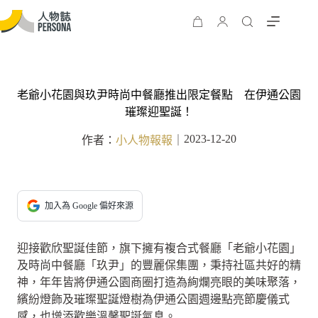
老爺小花園與玖尹時尚中餐廳推出限定餐點 在伊通公園
璀璨迎聖誕！
2023-12-20
作者：
小人物報報
｜
加入為 Google 偏好來源
迎接歡欣聖誕佳節，旗下擁有複合式餐廳「老爺小花園」
及時尚中餐廳「玖尹」的豐麗保集團，秉持社區共好的精
神，年年皆將伊通公園商圈打造為絢爛亮眼的美味聚落，
繽紛燈飾及璀璨聖誕燈樹為伊通公園週邊點亮節慶儀式
感，也增添歡樂溫馨聖誕氣息。