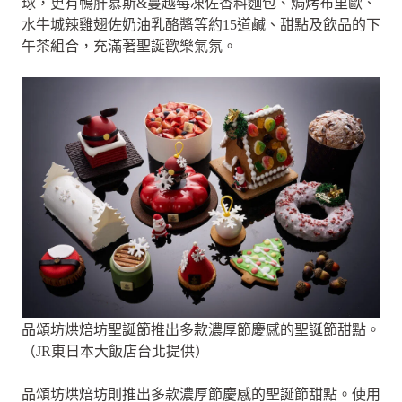
球，更有鴨肝慕斯&蔓越莓凍佐香料麵包、焗烤布里歐、
水牛城辣雞翅佐奶油乳酪醬等約15道鹹、甜點及飲品的下
午茶組合，充滿著聖誕歡樂氣氛。
品頌坊烘焙坊聖誕節推出多款濃厚節慶感的聖誕節甜點。
（JR東日本大飯店台北提供）
品頌坊烘焙坊則推出多款濃厚節慶感的聖誕節甜點。使用