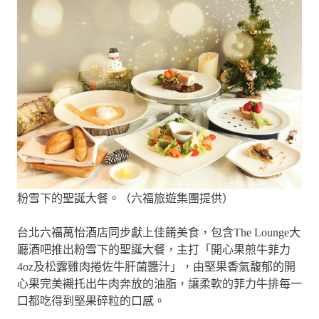
粉雪下的聖誕大餐。（六福旅遊集團提供）
台北六福萬怡酒店同步獻上佳餚美食，包含The Lounge大
廳酒吧推出粉雪下的聖誕大餐，主打「開心果煎牛菲力
4oz及松露雞肉捲佐牛肝菌醬汁」，由堅果香氣馥郁的開
心果完美襯托出牛肉奔放的油脂，讓柔軟的菲力牛排每一
口都吃得到堅果碎粒的口感。