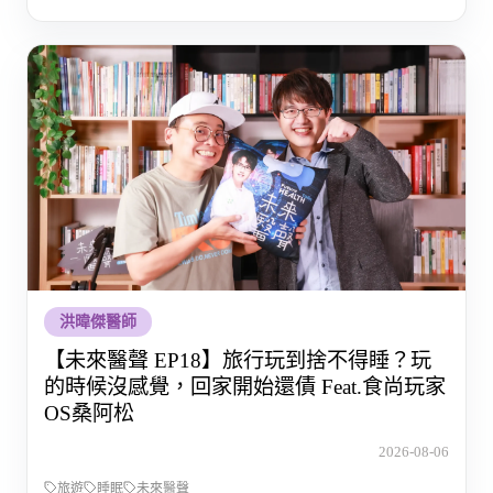
洪暐傑醫師
【未來醫聲 EP18】旅行玩到捨不得睡？玩
的時候沒感覺，回家開始還債 Feat.食尚玩家
OS桑阿松
2026-08-06
旅遊
睡眠
未來醫聲