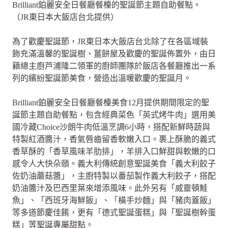
Brilliant鉑麗安全日餐廳餐檯的聖誕節主題自助餐點。
（JR東日本大飯店台北提供）
為了歡慶聖誕節，JR東日本大飯店台北除了在各區域裝
飾充滿溫馨的聖誕樹、薑餅屋及歡慶的聖誕佈置外，由日
籍總主廚芦浦隆二領軍的廚師團隊於飯店各餐廳推出一系
列的繽紛聖誕節美食，營造出溫暖歡慶的聖誕月。
Brilliant鉑麗安全日餐廳餐檯美食12月提供期間限定的聖
誕節主題自助餐點，包含經典菜色「英式烤牛肉」選用美
國冷藏Choice沙朗牛肉低溫烹調6小時，搭配新鮮時蔬與
特製紅酒醬汁，香氣唇齒留香軟嫩入口。裹上酥脆的義式
香草酥的「香草風味羊肋排」，羊排入口鮮甜與軟嫩的口
感令人大快朵頤。義大利傳統創意聖誕美食「義大利餃子
佐奶油蘑菇醬」，主廚特製以番茄製作義大利餃子，搭配
奶油醬汁及巴西里葉來增添風味。此外另有「威靈頓鮭
魚」、「西班牙海鮮飯」、「橫手炒麵」與「豬肉蓋飯」
等多道節慶佳餚，更有「德式聖誕蛋糕」與「聖誕樹幹蛋
糕」等聖誕專屬甜點。