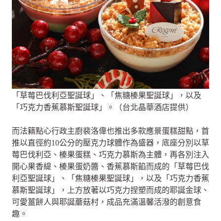
「草莓巴伐利亞聖誕球」、「焦糖榛果聖誕球」，以及
「巧克力香蕉慕斯聖誕球」。（台北晶華酒店提供）
而法籍點心行政主廚裴洛偉也推出多款應景蛋糕甜點，首
推以直徑約10公分的壓克力球體作為盛器，底座分別以草
莓巴伐利亞、榛果蛋糕、巧克力慕斯為主體，再各別注入
開心果香緹、榛果蛋奶醬、香蕉慕斯餡而成的「草莓巴伐
利亞聖誕球」、「焦糖榛果聖誕球」，以及「巧克力香蕉
慕斯聖誕球」，上方放著以巧克力捏塑而成的耶誕金球、
可愛薑餅人與耶誕蘑菇村，成品充滿溫馨活潑的創意食
趣。