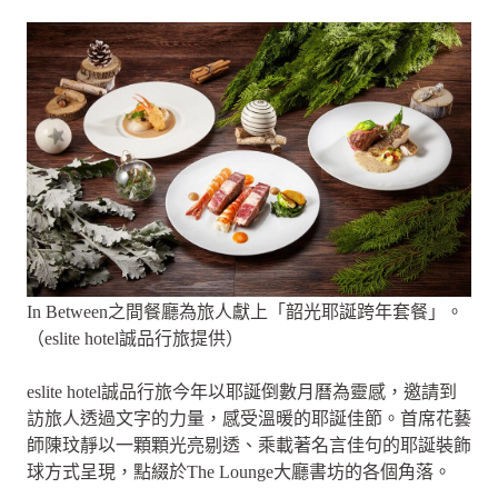
In Between之間餐廳為旅人獻上「韶光耶誕跨年套餐」。
（eslite hotel誠品行旅提供）
eslite hotel誠品行旅今年以耶誕倒數月曆為靈感，邀請到
訪旅人透過文字的力量，感受溫暖的耶誕佳節。首席花藝
師陳玟靜以一顆顆光亮剔透、乘載著名言佳句的耶誕裝飾
球方式呈現，點綴於The Lounge大廳書坊的各個角落。