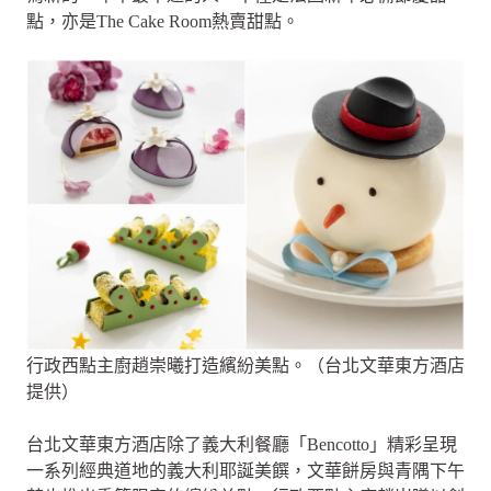
點，亦是The Cake Room熱賣甜點。
行政西點主廚趙崇曦打造繽紛美點。（台北文華東方酒店
提供）
台北文華東方酒店除了義大利餐廳「Bencotto」精彩呈現
一系列經典道地的義大利耶誕美饌，文華餅房與青隅下午