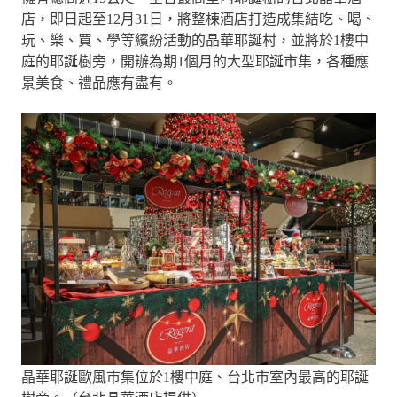
店，即日起至12月31日，將整棟酒店打造成集結吃、喝、
玩、樂、買、學等繽紛活動的晶華耶誕村，並將於1樓中
庭的耶誕樹旁，開辦為期1個月的大型耶誕市集，各種應
景美食、禮品應有盡有。
晶華耶誕歐風市集位於1樓中庭、台北市室內最高的耶誕