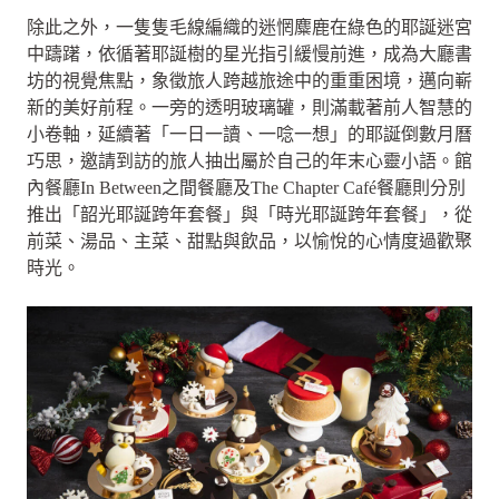
除此之外，一隻隻毛線編織的迷惘麋鹿在綠色的耶誕迷宮
中躊躇，依循著耶誕樹的星光指引緩慢前進，成為大廳書
坊的視覺焦點，象徵旅人跨越旅途中的重重困境，邁向嶄
新的美好前程。一旁的透明玻璃罐，則滿載著前人智慧的
小卷軸，延續著「一日一讀、一唸一想」的耶誕倒數月曆
巧思，邀請到訪的旅人抽出屬於自己的年末心靈小語。館
內餐廳In Between之間餐廳及The Chapter Café餐廳則分別
推出「韶光耶誕跨年套餐」與「時光耶誕跨年套餐」，從
前菜、湯品、主菜、甜點與飲品，以愉悅的心情度過歡聚
時光。