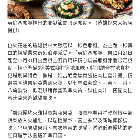
英倫西餐廳推出的耶誕節慶限定餐點。（遠雄悅來大飯店
提供）
位於花蓮的遠雄悅來大飯店以「銀色耶誕」為主題，銀與
白的視覺帶來奇幻浪漫感受。「英倫西餐廳」自12月24日
起至12月31日由西餐主廚黃琦瑋精心規畫耶誕節慶限定餐
點，精心準備6道美式鄉村道地風味，特別結合在地食材
更是別具特色，像是「維吉尼亞燻骨腿佐肉桂蜜汁醬」精
選美國維吉尼亞帶骨火腿，以七星潭海鹽、刺蔥、丁香、
八角醃製，低溫烘烤保留軟嫩肉質、鎖住肉汁，搭配肉桂
蜜汁醬營造鹹甜風味。
「飄香慢烤火雞搭鳳梨蘋果醬」將鳳林老菜脯乾與根莖類
蔬菜放入火雞肚，以瑞穗鳳梨、富士蘋果及新城檸檬調
味，呈現酸甜果香、層次豐富的味覺，透過低溫慢烤的舒
肥料理手法營造鮮嫩口感。