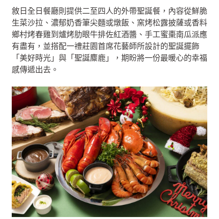
敘日全日餐廳則提供二至四人的外帶聖誕餐，內容從鮮脆
生菜沙拉、濃郁奶香筆尖麵或燉飯、窯烤松露披薩或香料
鄉村烤春雞到爐烤肋眼牛排佐紅酒醬、手工蜜棗南瓜派應
有盡有，並搭配一禮莊園首席花藝師所設計的聖誕擺飾
「美好時光」與「聖誕麋鹿」，期盼將一份最暖心的幸福
感傳遞出去。