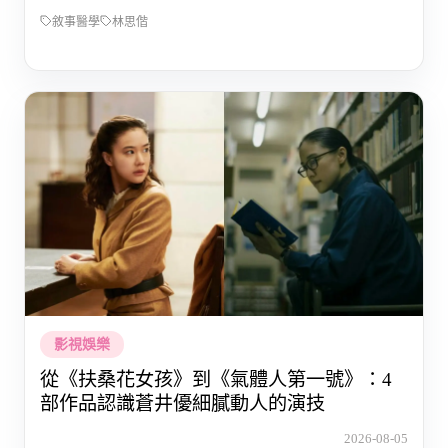
敘事醫學
林思偕
影視娛樂
從《扶桑花女孩》到《氣體人第一號》：4
部作品認識蒼井優細膩動人的演技
2026-08-05