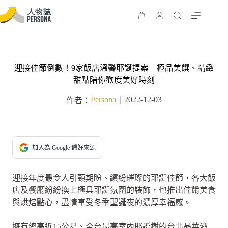
迎接佳節倒數！9家飯店溫馨耶誕提案 極品美饌、精緻
甜點陪你歡度美好時刻
Persona
2022-12-03
作者：
｜
加入為 Google 偏好來源
迎接年度最令人引頸期盼、繽紛璀璨的耶誕佳節，各大飯
店及餐廳紛紛換上極具耶誕氛圍的裝飾，也推出佳餚美食
與烘焙點心，盡情享受冬季聖誕夜的濃厚幸福感。
擁有總高近15公尺、全台最高室內耶誕樹的台北晶華酒