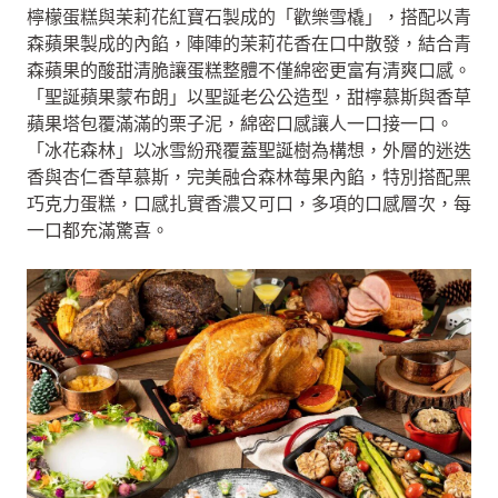
檸檬蛋糕與茉莉花紅寶石製成的「歡樂雪橇」，搭配以青
森蘋果製成的內餡，陣陣的茉莉花香在口中散發，結合青
森蘋果的酸甜清脆讓蛋糕整體不僅綿密更富有清爽口感。
「聖誕蘋果蒙布朗」以聖誕老公公造型，甜檸慕斯與香草
蘋果塔包覆滿滿的栗子泥，綿密口感讓人一口接一口。
「冰花森林」以冰雪紛飛覆蓋聖誕樹為構想，外層的迷迭
香與杏仁香草慕斯，完美融合森林莓果內餡，特別搭配黑
巧克力蛋糕，口感扎實香濃又可口，多項的口感層次，每
一口都充滿驚喜。