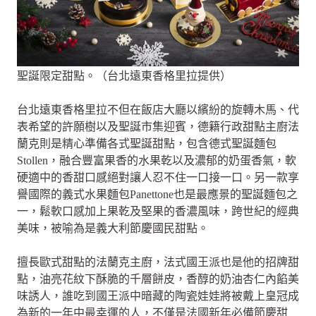
聖誕限定甜點。（台北遠東香格里拉提供）
台北遠東香格里拉不但在飯店大廳以繽紛的旋轉木馬、代
表希望的許願樹以及聖誕市集迎賓，德籍行政甜點主廚法
蘭克則是精心準備各式聖誕甜點，包含德式聖誕麵包
Stollen，融合豐富果香的水果乾以及濃郁的奶蛋香氣，軟
硬適中的香甜口感絕對讓人忍不住一口接一口。另一款享
譽國際的義式水果麵包Panettone也是最應景的聖誕麵包之
一，鬆軟口感加上果乾及堅果的香濃風味，跨世紀的經典
美味，被喻為是義大利節慶國民甜點。
擅長歐式甜點的法蘭克主廚，法式國王派也是他的招牌甜
點，油亮花紋下酥脆的千層餅皮，香醇的奶油杏仁內餡美
味誘人，誰吃到國王派中暗藏的陶瓷娃娃將被戴上皇冠成
為新的一年中最幸運的人，不僅是法國新年必備節慶甜