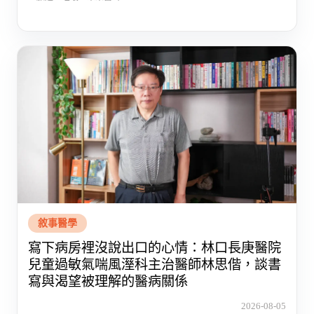
敘事醫學
寫下病房裡沒說出口的心情：林口長庚醫院
兒童過敏氣喘風溼科主治醫師林思偕，談書
寫與渴望被理解的醫病關係
2026-08-05