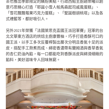
茶也推出季節限定的繽紛美點。行政西點主廚趙崇曦以創
意巧思精心打造「耶誕小雪人帕馬森起司戚風蛋糕」、
「雪花飄飄莓果巧克力蛋糕」、「聖誕樹胡桃塔」以及各
式禮籃等，都好吸引人。
另外2021年榮獲「法國萊思克盃國王派冠軍賽」冠軍的台
北文華東方酒店的烘焙主廚康豐柚，巧手打造香酥可口的
國王派，以手工多次反覆桿製出層次分明且香氣十足的派
皮，搭配手工熬煮而成、綿密香濃帶有蘭姆酒與香草香氣
的杏仁奶油內餡，每一口都能吃到香酥派皮與綿滑細緻的
餡料，美好滋味令人回味無窮。