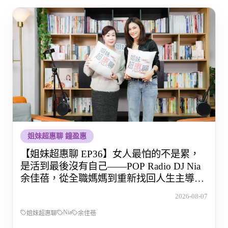
姐妹超惠聊 鐘盈惠
【姐妹超惠聊 EP36】女人最怕的不是累，
是活到最後沒有自己——POP Radio DJ Nia
余佳蓓，從全職媽媽到重新找回人生主導權
的那段路
2026-08-07
Nia
姐妹超惠聊
余佳蓓