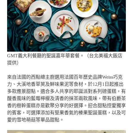
GMT義大利餐廳的聖誕嘉年華套餐。（台北美福大飯店
提供）
來自法國的西點總主廚選用法國百年歷史品牌Weiss巧克
力、大溪地香草莢及鮮味果泥等食材，於12月1日起推出
多款應景甜點。適合多人共享的耶誕派對系列磅蛋糕，有
酸香風味的藍莓檸檬及清香的抹茶兩款風味，帶有伯爵茶
香的樹幹蛋糕亦是歡聚分享的好選擇。迎合甜點控愛獨享
的賓客，可選擇添加有堅果香氣的榛果聖誕蛋糕，以及可
愛的雪地萌菇等單品甜點。