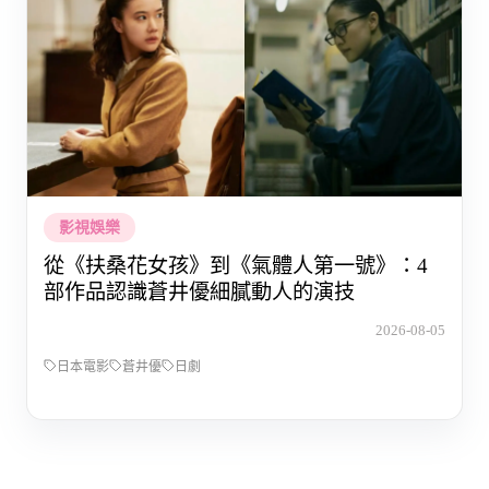
影視娛樂
從《扶桑花女孩》到《氣體人第一號》：4
部作品認識蒼井優細膩動人的演技
2026-08-05
日本電影
蒼井優
日劇