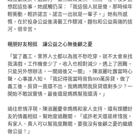
想起這些事，她感觸仍深：「我這個人就是傻，那時候年
輕衝動，輕許諾言，諾言一出就是一輩子。」她有所感
慨，在於投身公益後演藝工作驟減，麵包和公益兩端的拔
河，很辛苦。
親朋好友相挺 讓公益之心無後顧之憂
「當了義工，業界人士都以為我不愁吃穿，就不太會來找
我演戲。工作機會少了，收入也相對減少，遇上了困難，
只能另外想辦法，一關過後又一關」，陳淑麗吐露當時心
聲，心事誰人知。「我記得我當時背負800萬房貸，做了
義工後，房貸一直還不出，我媽媽問我房貸還剩多少？一
開始不敢說實情，最後還是媽媽幫我還清。」
過往悲情浮現，陳淑麗慶幸媽媽和家人支持、還有媒體好
友的情義相挺，幫她度過難關，「或許老天還是疼惜我，
有家人、貴人可以幫我度難關，要我沒有後顧之憂的繼續
做公益！」