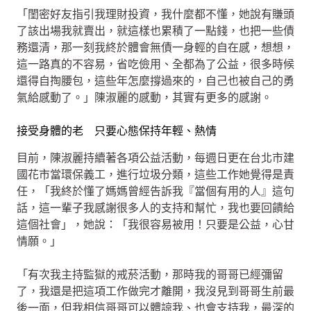
「閨密好友指引我理財投資，我什麼都不懂，她說有賺頭
了該出場我就賣出，就這樣也累積了一點錢，也把一些債
務還清，那一刻我終於體會無債一身輕的自在感，想想，
這一路真的不容易，省吃儉用、全都為了公益，很多時候
還得自掏腰包，這些年怎麼撐過來的，自己也被自己的勇
氣給感動了。」陳淑麗的感動，其實有更多的感謝。
接受身體的老 只要心態保持年輕、熱情
目前，陳淑麗持續著各項公益活動，每週日更在台北市建
國花市當環保義工，進行垃圾分類，這些工作她覺得是責
任，「我終於懂了媽媽曾經告訴我『當個有用的人』這句
話，這一輩子我感謝很多人的支持和幫忙，我也要回饋給
這個社會」，她說：「我很容易被用！只要是公益，心甘
情願。」
「有次我主持監獄的戒菸活動，那時我的哥哥已經彌留
了，我還是把這項工作做完才離開，我沒見到哥哥生前最
後一面，但我相信哥哥可以體諒我、也會支持我，最深的