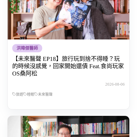
洪暐傑醫師
【未來醫聲 EP18】旅行玩到捨不得睡？玩
的時候沒感覺，回家開始還債 Feat.食尚玩家
OS桑阿松
2026-08-06
旅遊
睡眠
未來醫聲