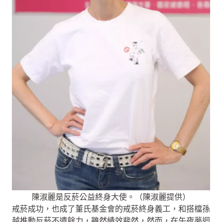
陳淑麗是反菸公益終身大使。（陳淑麗提供）
戒菸成功，也成了董氏基金會的戒菸終身義工，和搭檔孫
越推動反菸不遺餘力，雖然績效斐然，然而，在午夜夢迴