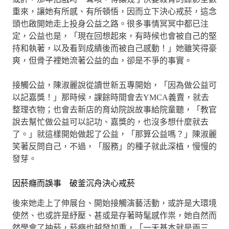
重來，讓她有所感、有所頓悟，因而立下決心戒菸，這念
頭也啟開她走上投身公益之路。很多事情冥冥中都已注
定，公益也是，「現在回想起來，有時候也會被自己的堅
持和執著，以及看到成績後而被自己感動！」她雖笑得豪
爽，但骨子裡她流著公益的血，卻是不爭的事實。
接觸公益，陳淑麗說從讀世新五專開始，「因為做公益可
以記嘉獎！」那時候，課餘時間會去YMCA義賣，就去
整理衣物；也會去新店的育幼院說故事給院童聽，「教官
說去幫忙做公益可以記功、嘉獎的，也沒多想什麼就去
了。」就這樣開始做起了公益，「那算公益嗎？」陳淑麗
笑著反問自己，不過，「服務」的種子就此深植，慢慢的
發芽。
因菸癮而誤事 破釜沉舟決心戒菸
後來她走上了伸展台、開始接觸演藝活動，或許是大環境
使然、也或許是紓壓、甚或是存著時髦感作祟，她自然而
然學會了抽菸，菸癮也越發加重，「一天基本就是兩三