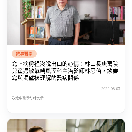
敘事醫學
寫下病房裡沒說出口的心情：林口長庚醫院
兒童過敏氣喘風溼科主治醫師林思偕，談書
寫與渴望被理解的醫病關係
2026-08-05
敘事醫學
林思偕