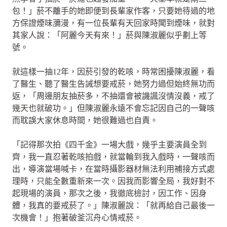
包！」菸不離手的她即便到長輩家作客，只要她待過的地
方保證煙味瀰漫，有一位長輩有天回家時聞到煙味，就對
其家人說：「阿麗今天有來！」菸與陳淑麗似乎劃上等
號。
就這樣一抽12年，因菸引發的乾咳，時常困擾陳淑麗，看
了醫生、聽了醫生告誡想要戒菸，她努力過但始終無功而
返，「周邊朋友抽菸多，不抽還會被譏諷沒情沒義，戒了
幾天也就破功。」但陳淑麗永遠不會忘記因自己的一聲咳
而耽誤大家休息時間，她很難過也自責。
「記得那次拍《四千金》一場大戲，幾乎主要演員全到
齊，我一直忍著乾咳拍戲，就當輪到我入戲時，一聲咳而
出，導演當場喊卡，在當時攝影器材無法利用補接方式處
理時，只能全數重新來一次。因我而影響全局，我好對不
起現場的演員，那次之後，我徹底檢討，因工作、因身
體，我真的要戒菸了。」陳淑麗說：「就再給自己最後一
次機會！」抱著破釜沉舟心情戒菸。