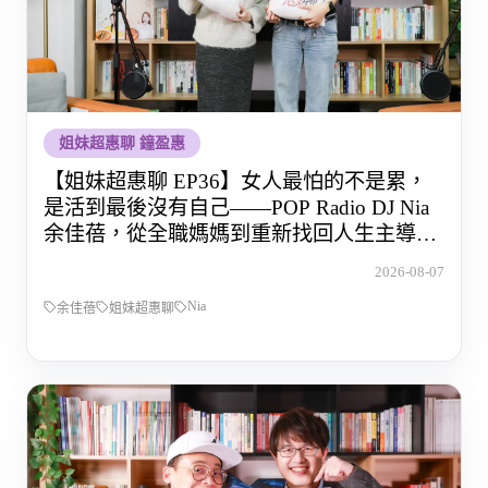
姐妹超惠聊 鐘盈惠
【姐妹超惠聊 EP36】女人最怕的不是累，
是活到最後沒有自己——POP Radio DJ Nia
余佳蓓，從全職媽媽到重新找回人生主導權
的那段路
2026-08-07
Nia
余佳蓓
姐妹超惠聊