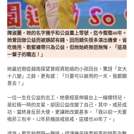
陳淑麗，她的名字幾乎和公益畫上等號，迄今整整40年。
她曾因做公益而被誤認有錢、因而錯失很多演出機會，省
吃儉用、勒緊褲帶只為公益，但她始終無怨無悔，「這是
一輩子的職志！」
她最近剛從越南探望曾經資助過的小孩回台，驚訝「女大
十八變」之餘，更有感：「只要可以被用的一天，我都願
意去！」
一位一生在公益的志工，她曾經是伸展台上一線模特兒，
是紅極一時的女星，卻因公益改變了自己，其中，戒菸成
功、當終身反菸大使，更讓她改變甚多，「我以前一天要
吸菸三包半，12年菸癮說戒就戒，這樣也40年了。」
或許，那年拍戲時一聲咳，得讓幾乎快要殺青的錄影全數