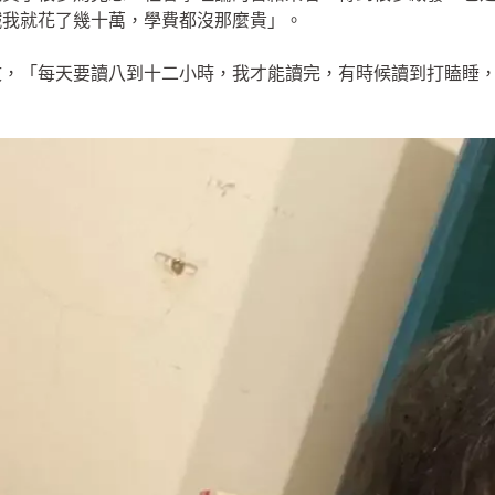
鐵我就花了幾十萬，學費都沒那麼貴」。
文，「每天要讀八到十二小時，我才能讀完，有時候讀到打瞌睡