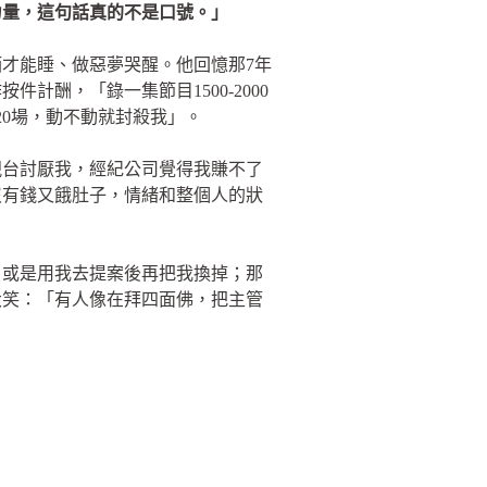
力量，這句話真的不是口號。」
才能睡、做惡夢哭醒。他回憶那7年
酬，「錄一集節目1500-2000
20場，動不動就封殺我」。
視台討厭我，經紀公司覺得我賺不了
沒有錢又餓肚子，情緒和整個人的狀
，或是用我去提案後再把我換掉；那
大笑：「有人像在拜四面佛，把主管