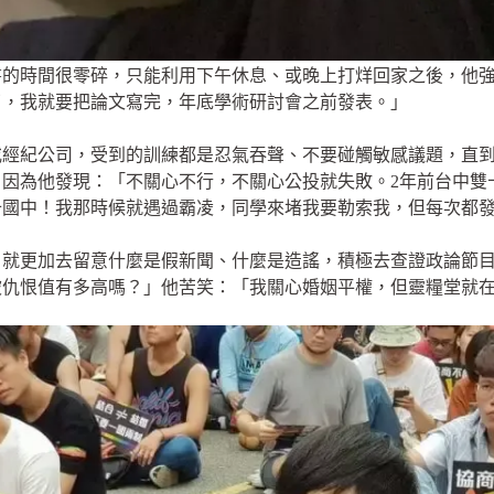
書的時間很零碎，只能利用下午休息、或晚上打烊回家之後，他
了，我就要把論文寫完，年底學術研討會之前發表。」
或經紀公司，受到的訓練都是忍氣吞聲、不要碰觸敏感議題，直
因為他發現：「不關心不行，不關心公投就失敗。2年前台中雙
十國中！我那時候就遇過霸凌，同學來堵我要勒索我，但每次都
，就更加去留意什麼是假新聞、什麼是造謠，積極去查證政論節
被仇恨值有多高嗎？」他苦笑：「我關心婚姻平權，但靈糧堂就