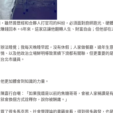
，雖然曾歷經和合夥人打官司的糾紛，必須面對廚師跑光、硬體
賺錢回本。6年來，這家店讓他翻轉人生、財富自由；但他卻在20
有辦法睡覺；我每天晚睡早起，沒有休假；人家做餐廳，過年生
疫情、以及他政治立場鮮明導致業績下滑都有關聯，但更重要的
選台北市議員。
，他更加體會到知識的力量。
，陳嘉行自嘲：「如果我還是以前的焦糖哥哥，會被人家稱讚是
家就會換個方式詮釋你，說你被酬庸。」
候買了很多馬克思、社會學理論的書籍來看，得到很多啟發，也