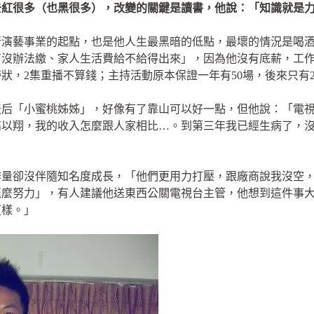
去紅很多（也黑很多），改變的關鍵是讀書，他說：「知識就是
演藝事業的起點，也是他人生最黑暗的低點，最壞的情況是喝酒
辦法繳、家人生活費給不給得出來」，因為他沒有底薪，工作按件計
帶狀，2集重播不算錢；主持活動原本保證一年有50場，後來只有
天后「小蜜桃姊姊」，好像有了靠山可以好一點，但他說：「電
高以翔，我的收入怎麼跟人家相比…。到第三年我已經生病了，
作量卻沒伴隨知名度成長，「他們更用力打壓，跟廠商說我沒空
怎麼努力」，有人建議他送東西公關電視台主管，他想到這件事
這樣。」