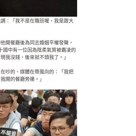
強調：「我不是在職班喔，我是跟大
到他開餐廳後為同志婚姻平權發聲，
十國中有一位因為陰柔氣質被霸凌的
發現我沒錢，後來就不煩我了。」
目在吵的、媒體在帶風向的：「我把
在我開的餐廳旁邊。」