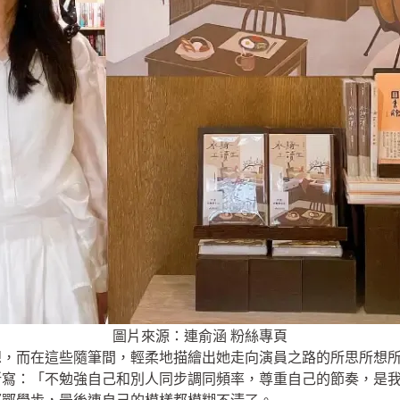
圖片來源：連俞涵 粉絲專頁
想，而在這些隨筆間，輕柔地描繪出她走向演員之路的所思所想
所寫：「不勉強自己和別人同步調同頻率，尊重自己的節奏，是