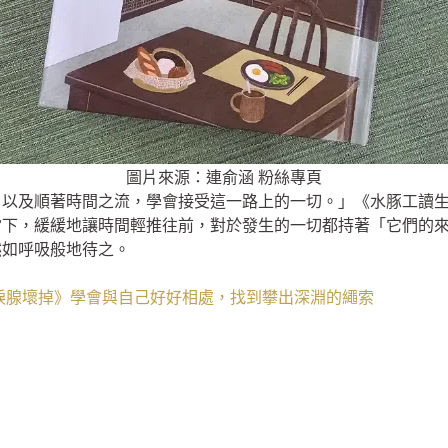
圖片來源：連俞涵 粉絲專頁
，以及順著時間之流，學會接受這一路上的一切。」《水豚工讀
當下，緩緩地讓時間輕推往前，對於發生的一切都持著「它們的
然如呼吸般地待之。
淚腺壞掉》學會與自己好好相處，找到攀出深淵的繩索