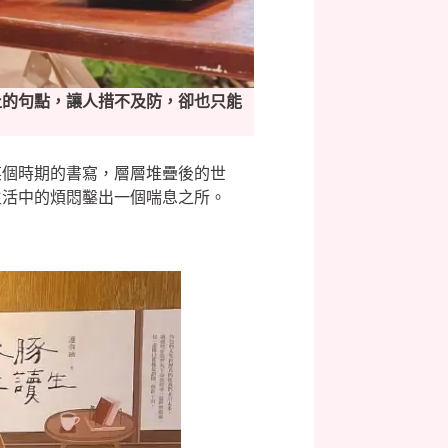
止的句點，讓人措不及防，卻也只能
某個時期的書寫，層層堆疊後的世
生活中的煩悶鑿出一個喘息之所。