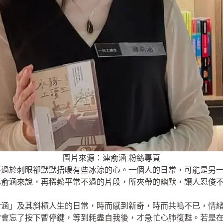
圖片來源：連俞涵 粉絲專頁
不過於刺眼卻默默捂暖有些冰涼的心。一個人的日常，可能是另
連俞涵來說，再稀鬆平常不過的片段，所夾帶的幽默，讓人忍俊
俞涵」及其斜槓人生的日常，時而感到新奇，時而共鳴不已，情
常會忘了按下暫停鍵，等到耗盡自我後，才急忙心肺復甦。若是