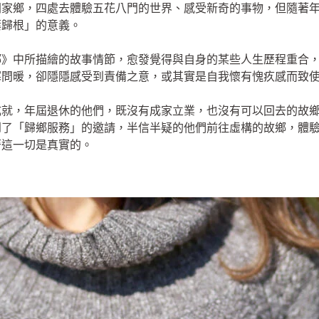
開家鄉，四處去體驗五花八門的世界、感受新奇的事物，但隨著
葉歸根」的意義。
鄉》中所描繪的故事情節，愈發覺得與自身的某些人生歷程重合
寒問暖，卻隱隱感受到責備之意，或其實是自我懷有愧疚感而致
成就，年屆退休的他們，既沒有成家立業，也沒有可以回去的故
到了「歸鄉服務」的邀請，半信半疑的他們前往虛構的故鄉，體
著這一切是真實的。