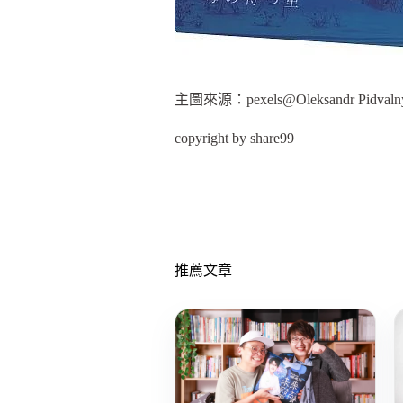
主圖來源：pexels@Oleksandr Pidvaln
copyright by share99
推薦文章