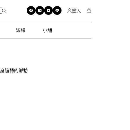
登入
短課
小舖
身脆弱的鄉愁