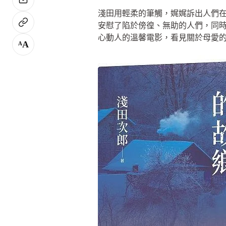
淺田用輕柔的筆觸，娓娓訴出人們
安慰了陷於傍徨、無助的人們，同時
心動人的溫馨電影，看見關於母愛
A
A