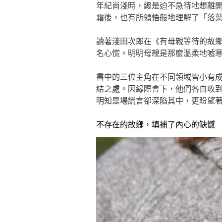
年紀尚淺時，總是迫不急待地想離
霜後，也有所領悟般地理解了「落
讀著淺田次郎在《有母親等待的故
名心慌。明明母親是那麼溫柔地噓
書中的三位主角在不同領域皆小有
結之處。因緣際會下，他們各自收
明知是場謊言卻深陷其中，更盼望
不存在的故鄉，填補了內心的缺憾