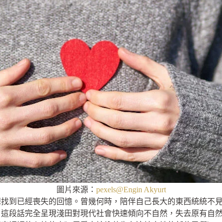
圖片來源：
pexels@Engin Akyurt
想找到已經喪失的回憶。曾幾何時，陪伴自己長大的東西統統不
」這段話完全呈現淺田對現代社會快速傾向不自然，失去原有自