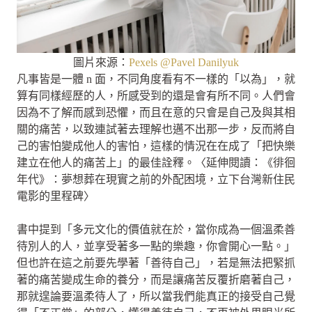
圖片來源：
Pexels @Pavel Danilyuk
凡事皆是一體 n 面，不同角度看有不一樣的「以為」，就
算有同樣經歷的人，所感受到的還是會有所不同。人們會
因為不了解而感到恐懼，而且在意的只會是自己及與其相
關的痛苦，以致連試著去理解也邁不出那一步，反而將自
己的害怕變成他人的害怕，這樣的情況在在成了「把快樂
建立在他人的痛苦上」的最佳詮釋。〈延伸閱讀：《徘徊
年代》：夢想葬在現實之前的外配困境，立下台灣新住民
電影的里程碑〉
書中提到「多元文化的價值就在於，當你成為一個溫柔善
待別人的人，並享受著多一點的樂趣，你會開心一點。」
但也許在這之前要先學著「善待自己」，若是無法把緊抓
著的痛苦變成生命的養分，而是讓痛苦反覆折磨著自己，
那就遑論要溫柔待人了，所以當我們能真正的接受自己覺