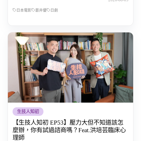
日本電影
蒼井優
日劇
生技人知初
【生技人知初 EP53】壓力大但不知道該怎
麼辦，你有試過諮商嗎？Feat.洪培芸臨床心
理師