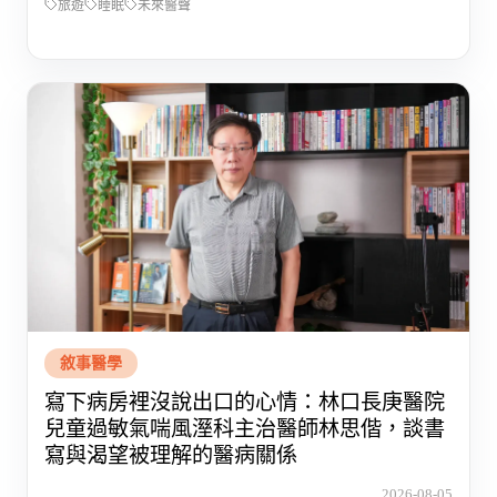
旅遊
睡眠
未來醫聲
敘事醫學
寫下病房裡沒說出口的心情：林口長庚醫院
兒童過敏氣喘風溼科主治醫師林思偕，談書
寫與渴望被理解的醫病關係
2026-08-05