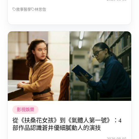
敘事醫學
林思偕
影視娛樂
從《扶桑花女孩》到《氣體人第一號》：4
部作品認識蒼井優細膩動人的演技
2026-08-05