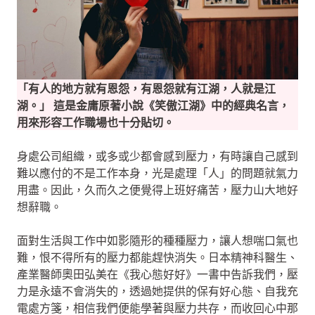
「有人的地方就有恩怨，有恩怨就有江湖，人就是江
湖。」 這是金庸原著小說《笑傲江湖》中的經典名言，
用來形容工作職場也十分貼切。
身處公司組織，或多或少都會感到壓力，有時讓自己感到
難以應付的不是工作本身，光是處理「人」的問題就氣力
用盡。因此，久而久之便覺得上班好痛苦，壓力山大地好
想辭職。
面對生活與工作中如影隨形的種種壓力，讓人想喘口氣也
難，恨不得所有的壓力都能趕快消失。日本精神科醫生、
產業醫師奧田弘美在《我心態好好》一書中告訴我們，壓
力是永遠不會消失的，透過她提供的保有好心態、自我充
電處方箋，相信我們便能學著與壓力共存，而收回心中那