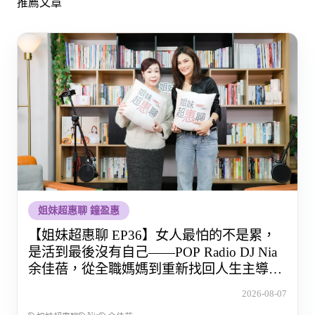
推薦文章
姐妹超惠聊 鐘盈惠
【姐妹超惠聊 EP36】女人最怕的不是累，
是活到最後沒有自己——POP Radio DJ Nia
余佳蓓，從全職媽媽到重新找回人生主導權
的那段路
2026-08-07