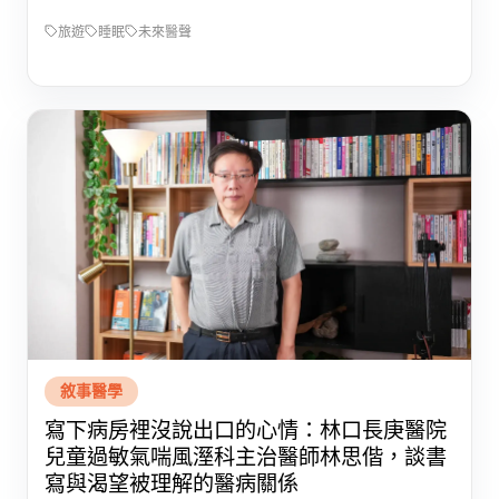
旅遊
睡眠
未來醫聲
敘事醫學
寫下病房裡沒說出口的心情：林口長庚醫院
兒童過敏氣喘風溼科主治醫師林思偕，談書
寫與渴望被理解的醫病關係