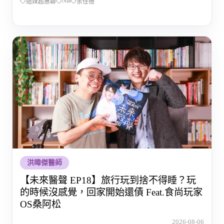
Nia
姐妹超惠聊
余佳蓓
洪暐傑醫師
【未來醫聲 EP18】旅行玩到捨不得睡？玩
的時候沒感覺，回家開始還債 Feat.食尚玩家
OS桑阿松
2026-08-06