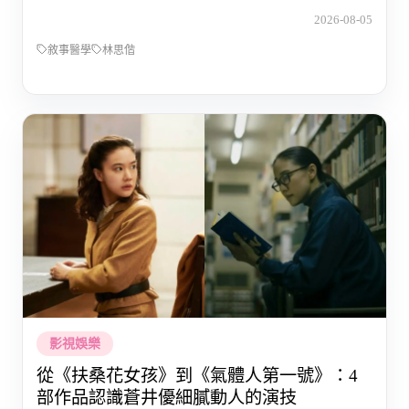
2026-08-05
敘事醫學
林思偕
影視娛樂
從《扶桑花女孩》到《氣體人第一號》：4
部作品認識蒼井優細膩動人的演技