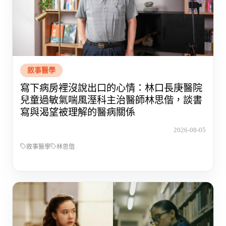
敘事醫學
寫下病房裡沒說出口的心情：林口長庚醫院
兒童過敏氣喘風溼科主治醫師林思偕，談書
寫與渴望被理解的醫病關係
2026-08-05
敘事醫學
林思偕