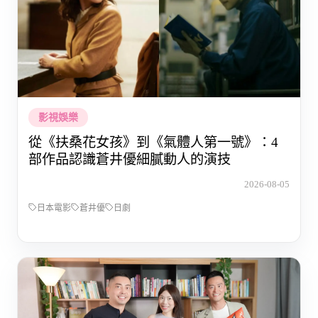
影視娛樂
從《扶桑花女孩》到《氣體人第一號》：4
部作品認識蒼井優細膩動人的演技
2026-08-05
日本電影
蒼井優
日劇