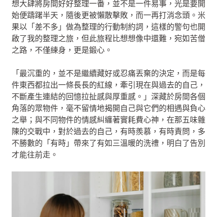
想大肆將房間好好整理一番，並不是一件易事，光是要開
始便躊躇半天，隨後更被懶散擊敗，而一再打消念頭。米
果以「差不多」做為整理的行動制約詞，這樣的警句也開
啟了我的整理之旅，但此旅程比想想像中還難，宛如苦僧
之路，不僅練身，更是鍛心。
「最沉重的，並不是繼續藏好或忍痛丟棄的決定，而是每
件東西都拉出一條長長的紅線，牽引現在與過去的自己，
不斷產生連結的回憶拉扯感與厚重感。」深藏於房間各個
角落的眾物件，毫不留情地揭開自己與它們的相遇與負心
之舉；與不同物件的情感糾纏著實耗費心神，在那五味雜
陳的交戰中，對於過去的自己，有時羨慕，有時責問，多
不勝數的「有時」帶來了有如三溫暖的洗禮，明白了告別
才能往前走。