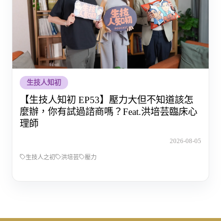
生技人知初
【生技人知初 EP53】壓力大但不知道該怎
麼辦，你有試過諮商嗎？Feat.洪培芸臨床心
理師
2026-08-05
生技人之初
洪培芸
壓力