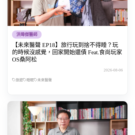
洪暐傑醫師
【未來醫聲 EP18】旅行玩到捨不得睡？玩
的時候沒感覺，回家開始還債 Feat.食尚玩家
OS桑阿松
2026-08-06
旅遊
睡眠
未來醫聲