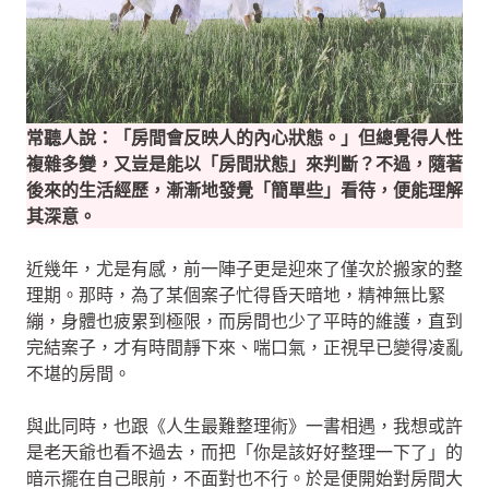
常聽人說：「房間會反映人的內心狀態。」但總覺得人性
複雜多變，又豈是能以「房間狀態」來判斷？不過，隨著
後來的生活經歷，漸漸地發覺「簡單些」看待，便能理解
其深意。
近幾年，尤是有感，前一陣子更是迎來了僅次於搬家的整
理期。那時，為了某個案子忙得昏天暗地，精神無比緊
繃，身體也疲累到極限，而房間也少了平時的維護，直到
完結案子，才有時間靜下來、喘口氣，正視早已變得凌亂
不堪的房間。
與此同時，也跟《人生最難整理術》一書相遇，我想或許
是老天爺也看不過去，而把「你是該好好整理一下了」的
暗示擺在自己眼前，不面對也不行。於是便開始對房間大