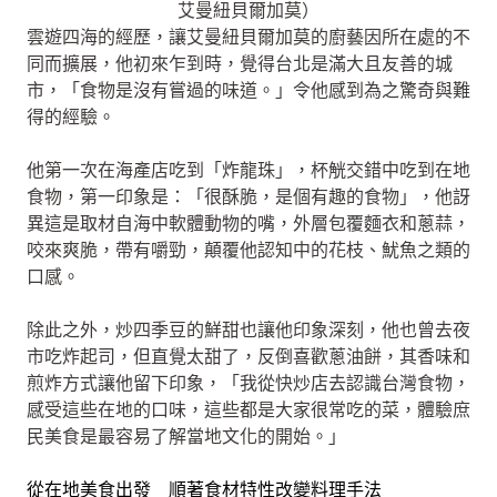
艾曼紐貝爾加莫）
雲遊四海的經歷，讓艾曼紐貝爾加莫的廚藝因所在處的不
同而擴展，他初來乍到時，覺得台北是滿大且友善的城
市，「食物是沒有嘗過的味道。」令他感到為之驚奇與難
得的經驗。
他第一次在海產店吃到「炸龍珠」，杯觥交錯中吃到在地
食物，第一印象是：「很酥脆，是個有趣的食物」，他訝
異這是取材自海中軟體動物的嘴，外層包覆麵衣和蔥蒜，
咬來爽脆，帶有嚼勁，顛覆他認知中的花枝、魷魚之類的
口感。
除此之外，炒四季豆的鮮甜也讓他印象深刻，他也曾去夜
市吃炸起司，但直覺太甜了，反倒喜歡蔥油餅，其香味和
煎炸方式讓他留下印象，「我從快炒店去認識台灣食物，
感受這些在地的口味，這些都是大家很常吃的菜，體驗庶
民美食是最容易了解當地文化的開始。」
從在地美食出發 順著食材特性改變料理手法