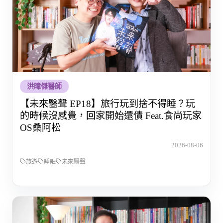
洪暐傑醫師
【未來醫聲 EP18】旅行玩到捨不得睡？玩
的時候沒感覺，回家開始還債 Feat.食尚玩家
OS桑阿松
2026-08-06
旅遊
睡眠
未來醫聲