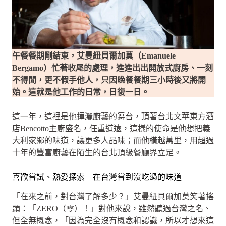
午餐餐期剛結束，艾曼紐貝爾加莫（Emanuele
Bergamo）忙著收尾的處理，進進出出開放式廚房、一刻
不得閒，更不假手他人，只因晚餐餐期三小時後又將開
始。這就是他工作的日常，日復一日。
這一年，這裡是他揮灑廚藝的舞台，頂著台北文華東方酒
店Bencotto主廚盛名，任重道遠，這樣的使命是他想把義
大利家鄉的味道，讓更多人品味；而他橫越萬里，用超過
十年的豐富廚藝在陌生的台北頂級餐廳界立足。
喜歡嘗試、熱愛探索 在台灣嘗到沒吃過的味道
「在來之前，對台灣了解多少？」艾曼紐貝爾加莫笑著搖
頭：「ZERO（零）！」對他來說，雖然聽過台灣之名、
但全無概念，「因為完全沒有概念和認識，所以才想來這