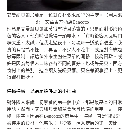
艾曼紐貝爾加莫是一位對食材要求嚴謹的主廚。（圖片來
源／文華東方酒店Bencotto）
理念是艾曼紐貝爾加莫很堅持且落實的，只是面對形形色
色的客人，他有時也覺得一頭霧水，「有時後客人反應口
味太重、太鹹，但我走過夜市，發現每一道菜都很重，我
真的有點搞不懂。」再者，不少人不吃牛、或是對海鮮過
敏等限制，讓這位外來主廚在菜單的開發上較為困難。或
許是因為每個人口味各有不同的喜好，也或許是東、西方
食材上的差別，這也讓艾曼紐貝爾加莫在兼顧拿捏上，更
得費神取捨。
檸檬檸檬 以為是招呼語的小插曲
對外國人來說，初學會的第一個中文，都是最基本的日常
用話，然而，艾曼紐貝爾加莫會說且標準的用字，是「檸
檬」兩字。因為在Bencotto的廚房中，檸檬一直是個很常
被使用的食材，他笑說：「從我一進入廚房的第一天開