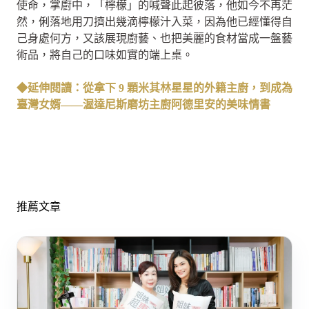
使命，掌廚中，「檸檬」的喊聲此起彼落，他如今不再茫
然，俐落地用刀擠出幾滴檸檬汁入菜，因為他已經懂得自
己身處何方，又該展現廚藝、也把美麗的食材當成一盤藝
術品，將自己的口味如實的端上桌。
◆延伸閱讀：從拿下 9 顆米其林星星的外籍主廚，到成為
臺灣女婿——渥達尼斯磨坊主廚阿德里安的美味情書
推薦文章