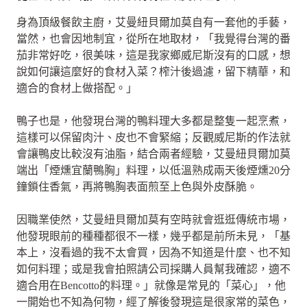
身為頂級餐飲主廚，艾曼紐貝爾加莫自有一套他的手藝，
當然，也會因地制宜，從所在地取材，「我覺得台灣的番
茄非常好吃，很美味，這是我家鄉威尼斯沒有的口感，想
說如何讓這麼好的食材入菜？榨汁後過濾，留下精華，和
適合的食材上做搭配。」
鴨子也是，他發現台灣的鴨料理大多都是整隻一起烹煮，
這樣可以保留肉汁、皮也不會緊縮；反觀威尼斯的作法就
會讓鴨皮比較沒有油脂，結合兩者經驗，艾曼紐貝爾加莫
端出「煙燻宜蘭鴨胸」料理，以低溫熟成兩天後煙燻20分
鐘鎖住香氣，再將鴨胸表面煎至上色與外皮酥脆。
因職業使然，艾曼紐貝爾加莫有空時就會逛逛傳統市場，
他發現眼前的種種都很不一樣，幾乎都是前所未見，「基
本上，沒看過的我不太會買，因為不知道是什麼、也不知
如何料理；或是我會拍照請公司採購人員幫我確認，適不
適合用在Bencotto的料理。」就像是常見的「菜心」，他
一開始也不知為何物，經了解後發現這是很家常的菜色，