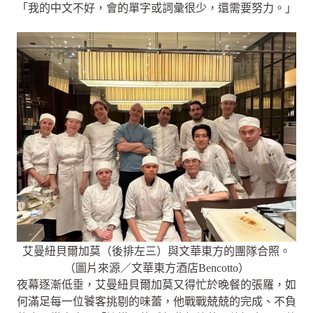
「我的中文不好，會的單字或詞彙很少，還需要努力。」
艾曼紐貝爾加莫（後排左三）與文華東方的團隊合照。
（圖片來源／文華東方酒店Bencotto）
夜幕逐漸低垂，艾曼紐貝爾加莫又得忙於晚餐的張羅，如
何滿足每一位饕客挑剔的味蕾，他戰戰兢兢的完成、不負