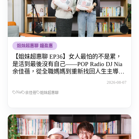
姐妹超惠聊 鐘盈惠
【姐妹超惠聊 EP36】女人最怕的不是累，
是活到最後沒有自己——POP Radio DJ Nia
余佳蓓，從全職媽媽到重新找回人生主導權
的那段路
2026-08-07
Nia
余佳蓓
姐妹超惠聊