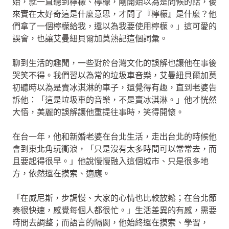
始，就一直聽到檸檬、檸檬，剛開始以為是問候的話，後
來實在太好奇這是什麼意思，才問了『檸檬』是什麼？他
們拿了一個檸檬給我，還以為我要使用檸檬。」這可愛的
誤會，也讓艾曼紐貝爾加莫熟記這個詞彙。
聊到生活的趣聞，一些對於台灣文化的誤解也讓他在事後
哭笑不得。我們習以為常的垃圾車音樂，艾曼紐貝爾加莫
初聽時以為是賣冰淇淋的車子，還覺得有趣，直到老婆告
訴他：「這是垃圾車的音樂，不是賣冰淇淋。」他才恍然
大悟，美麗的誤解讓他重提往事時，笑得開懷。
在台一年，他和新婚老婆在台北生活，走出台北的時候他
會到東北角玩衝浪，「只是沒有太多時間可以常常去，而
且要起得很早。」他說慢慢融入這個城市、只是很多地
方，依然還在摸索、適應。
「在威尼斯，步調慢、大家的心情也比較放鬆；在台北節
奏很快速，感覺每個人都很忙。」生活差異的有感，需要
時間去調整；而語言的隔閡，他始終還在摸索、學習，