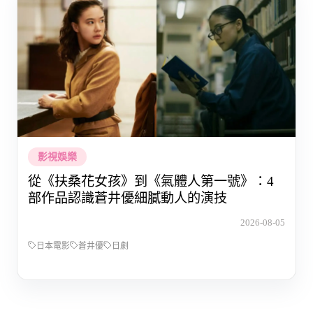
影視娛樂
從《扶桑花女孩》到《氣體人第一號》：4
部作品認識蒼井優細膩動人的演技
2026-08-05
日本電影
蒼井優
日劇