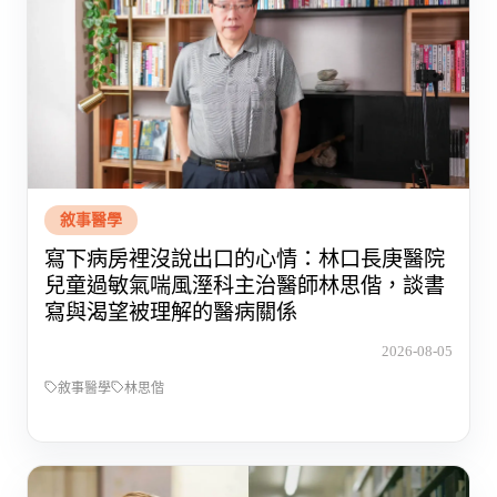
敘事醫學
寫下病房裡沒說出口的心情：林口長庚醫院
兒童過敏氣喘風溼科主治醫師林思偕，談書
寫與渴望被理解的醫病關係
2026-08-05
敘事醫學
林思偕