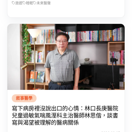
旅遊
睡眠
未來醫聲
敘事醫學
寫下病房裡沒說出口的心情：林口長庚醫院
兒童過敏氣喘風溼科主治醫師林思偕，談書
寫與渴望被理解的醫病關係