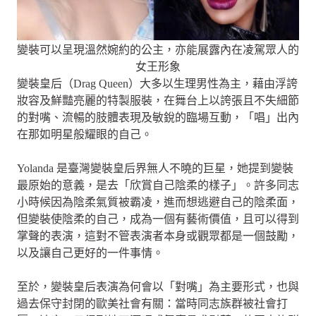
變裝可以呈現溫然婉約的公主，亦能展露內在凌駕眾人的
女王形象
變裝皇后（Drag Queen）大多以生理男性為主，藉由浮誇
妝容及鮮豔亮麗的特製服裝，在舞台上以誇張且不失細節
的對嘴、流暢的肢體表現及敏銳的臨場互動，「唱」出內
在那如明星般耀眼的自己。
Yolanda 是臺灣變裝皇后界無人不曉的巨星，她提到變裝
最原始的意義，是去「欣賞自己陰柔的樣子」。許多同志
小時候因為陰柔氣質被霸凌，進而想逃避自己的陰柔面，
但變裝使陰柔的自己，成為一個有藝術價值，且可以得到
掌聲的表演，這對不管表演者本身或觀眾都是一個鼓勵，
以及讓自己更好的一件事情。
至於，變裝皇后表演為何會以「對嘴」為主要形式，也與
過去保守封閉的歐美社會有關：當時同志族群被社會打