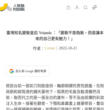
臺灣知名變裝皇后 Yolanda ：「變裝不是偽裝，而是讓本
來的自己更有魅力！」
Conan
2022-10-21
作者：
｜
加入為 Google 偏好來源
梳妝台前一張如刀刻般俊俏、輪廓剛硬的男性臉龐，在粉
底刷和遮瑕液的鋪天蓋地下，粗黑的毛髮及鬍渣儼然消
逝，取而代之的是一張全白的畫布，等不及由斑斕的彩妝
注入生命。接著在顴骨、下顎和鼻翼畫上幾筆修容，暈染
出一道道細緻的稜線，並透過打亮強化陰影，完整呈現出