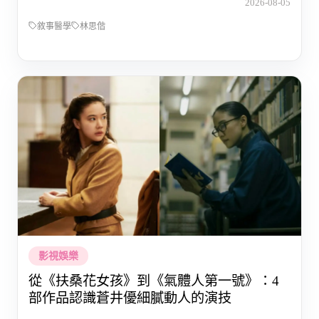
2026-08-05
敘事醫學
林思偕
影視娛樂
從《扶桑花女孩》到《氣體人第一號》：4
部作品認識蒼井優細膩動人的演技