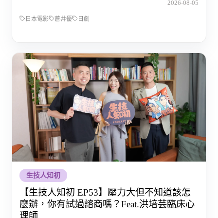
2026-08-05
日本電影
蒼井優
日劇
生技人知初
【生技人知初 EP53】壓力大但不知道該怎
麼辦，你有試過諮商嗎？Feat.洪培芸臨床心
理師