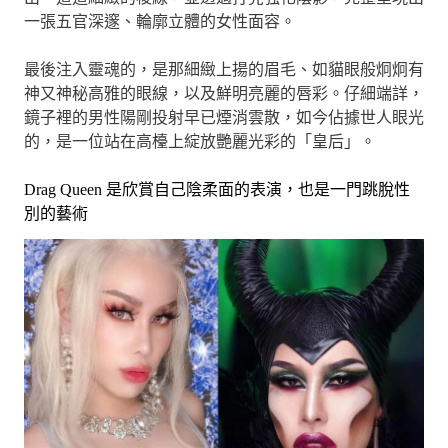
一張五官深邃、輪廓立體的女性面容。
最後注入靈魂的，是那細緻上揚的眉毛、如貓眼般炯炯有
神又神秘高雅的眼線，以及鮮明亮麗的唇彩。仔細端詳，
鏡子裡的男性陽剛投射早已煙消雲散，如今佔據世人眼光
的，是一位站在高檯上綻放艷麗光彩的「皇后」。
Drag Queen 是欣賞自己陰柔面的表演，也是一門跳脫性
別的藝術