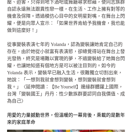
壓、迫害，只得到地下酒吧或舞廳尋求慰藉，使同志族群
自認永遠無法跟異性戀一樣，在生活、工作上擁有對等的
機會及保障。透過模仿心目中的女明星對嘴，在舞台上閃
耀，便是向眾人宣示：「如果世界肯給予我機會，我也能
做到這麼好！」
從事變裝表演七年的 Yolanda，認為變裝讓她肯定自己的
存在，由於她從小就富有表演慾，卻總覺得站在舞台上發
光發熱，終究是場難以實現的夢，不過變裝給了她舞台閃
耀，也讓她知道有個地方是可以被注目到的。如今的
Yolanda 表示，變裝早已融入生活，很難獨立切割出來，
她說：「一想到我就會想到變裝，想到變裝就會想到
我。」〈延伸閱讀：【Be Yourself】邊緣群體躍上國際，
台灣「變裝國王」丹丹：性少數族群要認同自我價值、成
為自己〉
用愛的力量撼動世界，但溫暖的一幕背後，乘載的是數年
來的家庭革命