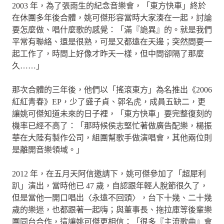
2003 年，為了張雨生的紀念音樂會，「東方快車」終於
在休團多年後合體，姚可傑形容當時大家湊在一起，討論
要怎麼做、唱什麼歌的感覺：「滿『詭異』的。就是我們
平常有聯絡、還是很熟，可是又都遠在天邊；突然間要一
起工作了，時間上好像才昨天一樣，但中間卻隔了那麼
久……」
那次合體的三年後，他們以「搖滾東方」為名推出《2006
紅紅青春》EP，少了盛子貞、郭名虎，成員五缺二，更
讓姚可傑知道未來的日子裡，「東方快車」要完整復刻的
機率已經不高了：「那時候侯志堅忙著做廣告配樂，楊振
華在大陸有製作公司，組團幫歌手做演唱會，其他兩位則
是離開音樂領域。」
2012 年，在五月天阿信邀請下，姚可傑參加了「超犀利
趴」演出，當時他已 47 歲，自認跟年輕人脫節很久了，
但是當他一開口唱出〈永遠不回頭〉，台下十幾、二十幾
歲的樂迷，也都跟著一起嗨；與董事長、拖拉庫等後輩樂
團同台合作，這讓姚可傑更相信：「很多『主流歌曲』會