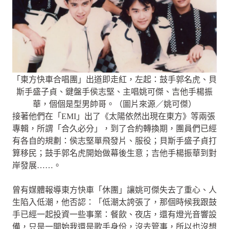
「東方快車合唱團」出道即走紅，左起：鼓手郭名虎、貝
斯手盛子貞、鍵盤手侯志堅、主唱姚可傑、吉他手楊振
華，個個是型男帥哥。（圖片來源／姚可傑）
接著他們在「EMI」出了《太陽依然出現在東方》等兩張
專輯，所謂「合久必分」，到了合約轉換期，團員們已經
有各自的規劃：侯志堅單飛發片、服役；貝斯手盛子貞打
算移民；鼓手郭名虎開始做幕後生意；吉他手楊振華到對
岸發展……。
曾有媒體報導東方快車「休團」讓姚可傑失去了重心、人
生陷入低潮，他否認：「低潮太誇張了，那個時候我跟鼓
手已經一起投資一些事業：餐飲、夜店，還有燈光音響設
備，只是一開始我還是歌手身份，沒去管事，所以也沒想