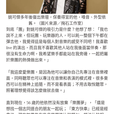
姚可傑多年後復出樂壇，保養得宜的他，嗓音、外型依
舊。（圖片來源／掬石工作室）
到底「團」對姚可傑的吸引力是什麼？他想了想：「我也
說不上來，但玩團、玩樂器的人，可以耗一整個下午都在
彈吉他，我覺得這是每個人對音樂的感受不同吧！我喜歡
live 的演出，而且我不喜歡其他人站在我後面當伴奏，那
很沒有生命力啊，我希望樂手都能站在我旁邊，一起把屬
於樂團的熱情做出來。」
「我這麼愛樂團，是因為他可以讓你自己先專注在音樂裡
面，同時聽眾也可以專注在音樂和表演的模式裡，很多東
西可以在精神上追隨，而不是看表面；不用去取悅聽眾，
照著理想覺得該怎麼做就去做。」
直到現在，56 歲的他依然沒有放棄「樂團夢」，「還是
想找一個志同道合的朋友一起玩；『東方快車』已經是經