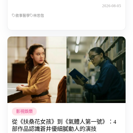
2026-08-05
敘事醫學
林思偕
影視娛樂
從《扶桑花女孩》到《氣體人第一號》：4
部作品認識蒼井優細膩動人的演技