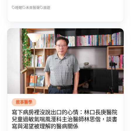
睡眠
未來醫聲
旅遊
敘事醫學
寫下病房裡沒說出口的心情：林口長庚醫院
兒童過敏氣喘風溼科主治醫師林思偕，談書
寫與渴望被理解的醫病關係