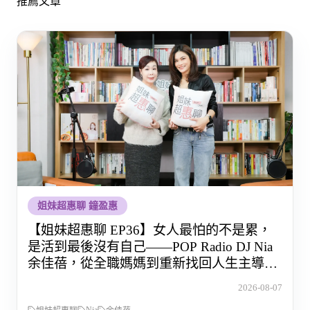
推薦文章
姐妹超惠聊 鐘盈惠
【姐妹超惠聊 EP36】女人最怕的不是累，
是活到最後沒有自己——POP Radio DJ Nia
余佳蓓，從全職媽媽到重新找回人生主導權
的那段路
2026-08-07
Nia