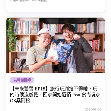
姐妹超惠聊
余佳蓓
洪暐傑醫師
【未來醫聲 EP18】旅行玩到捨不得睡？玩
的時候沒感覺，回家開始還債 Feat.食尚玩家
OS桑阿松
2026-08-06