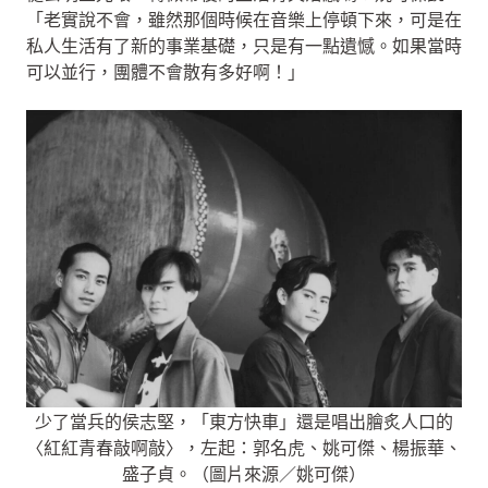
「老實說不會，雖然那個時候在音樂上停頓下來，可是在
私人生活有了新的事業基礎，只是有一點遺憾。如果當時
可以並行，團體不會散有多好啊！」
少了當兵的侯志堅，「東方快車」還是唱出膾炙人口的
〈紅紅青春敲啊敲〉，左起：郭名虎、姚可傑、楊振華、
盛子貞。（圖片來源／姚可傑）