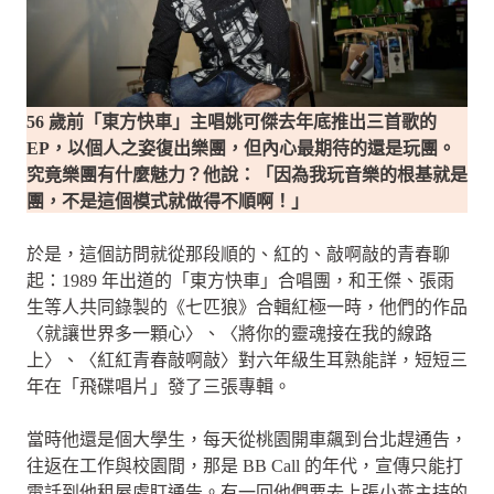
56 歲前「東方快車」主唱姚可傑去年底推出三首歌的
EP，以個人之姿復出樂團，但內心最期待的還是玩團。
究竟樂團有什麼魅力？他說：「因為我玩音樂的根基就是
團，不是這個模式就做得不順啊！」
於是，這個訪問就從那段順的、紅的、敲啊敲的青春聊
起：1989 年出道的「東方快車」合唱團，和王傑、張雨
生等人共同錄製的《七匹狼》合輯紅極一時，他們的作品
〈就讓世界多一顆心〉、〈將你的靈魂接在我的線路
上〉、〈紅紅青春敲啊敲〉對六年級生耳熟能詳，短短三
年在「飛碟唱片」發了三張專輯。
當時他還是個大學生，每天從桃園開車飆到台北趕通告，
往返在工作與校園間，那是 BB Call 的年代，宣傳只能打
電話到他租屋處盯通告。有一回他們要去上張小燕主持的