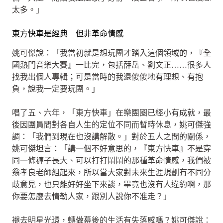
太多。」
東方快車是經典 但非革命情感
姚可傑說：「我當初就是想玩團才踏入這個領域的，『全
國熱門音樂大賽』一比完，包括薛岳、劉文正……很多人
找我出個人專輯；可是當時的我還傻傻地有理想、有抱
負，說我一定要玩團。」
唱了五、六年，「東方快車」在樂團圈已經小有成就，最
後因團員間對各自人生的定位不同而暫時休息，姚可傑強
調：「我們到現在也沒講解散。」對於五人之間的關係，
姚可傑坦言：「講一個不好意思的，『東方快車』不是穿
同一條褲子長大、可以打打鬧鬧的那種革命情感，我們被
翁孝良老師組起來，所以當大家對未來生涯規劃有不同分
歧意見，也只能好好坐下來談，畢竟也沒有人違約啊，那
你要怎麼去情勒人家，跟別人說你不准走？」
褪去明星光環，轉做幕後的生活有失落感嗎？姚可傑說：