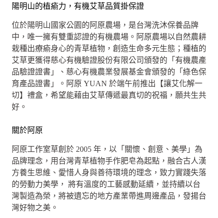
陽明山的植瘉力，有機艾草品質掛保證
位於陽明山國家公園的阿原農場，是台灣洗沐保養品牌
中，唯一擁有雙重認證的有機農場。阿原農場以自然農耕
栽種出療瘉身心的青草植物，創造生命多元生態；種植的
艾草更獲得慈心有機驗證股份有限公司頒發的「有機農產
品驗證證書」、慈心有機農業發展基金會頒發的「綠色保
育產品證書」。阿原 YUAN 於端午前推出【讓艾化解一
切】禮盒，希望能藉由艾草傳遞最真切的祝福，願共生共
好。
關於阿原
阿原工作室草創於 2005 年，以「關懷、創意、美學」為
品牌理念，用台灣青草植物手作肥皂為起點，融合古人漢
方養生思維、愛惜人身與善待環境的理念，致力實踐失落
的勞動力美學， 將有溫度的工藝感動延續，並持續以台
灣製造為榮，將被遺忘的地方產業帶進周邊產品，發揚台
灣好物之美。