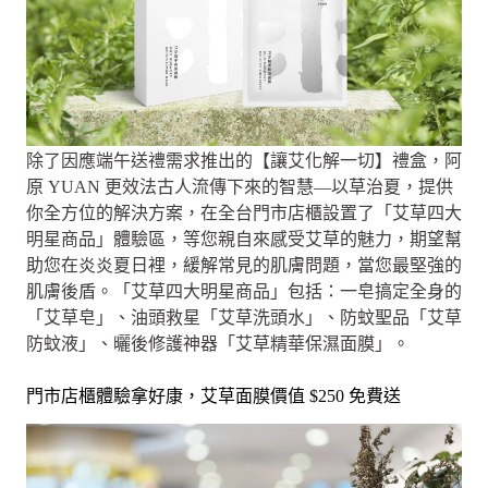
除了因應端午送禮需求推出的【讓艾化解一切】禮盒，阿
原 YUAN 更效法古人流傳下來的智慧—以草治夏，提供
你全方位的解決方案，在全台門市店櫃設置了「艾草四大
明星商品」體驗區，等您親自來感受艾草的魅力，期望幫
助您在炎炎夏日裡，緩解常見的肌膚問題，當您最堅強的
肌膚後盾。「艾草四大明星商品」包括：一皂搞定全身的
「艾草皂」、油頭救星「艾草洗頭水」、防蚊聖品「艾草
防蚊液」、曬後修護神器「艾草精華保濕面膜」。
門市店櫃體驗拿好康，艾草面膜價值 $250 免費送