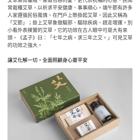
艾草葉背覆絨，象徵包容的愛，更代表祝福的心意，民間
常栽種艾草，以祈求平安健康、事事順心。端午節有許多
人家遵循民俗風情，在門戶上懸掛起艾草，因此又稱為
「艾節」；掛上艾草象徵驅邪、驅除疾病、趕走壞運。別
小看外表樸實的艾草，它的功效在古人眼中可是大有來
頭，《孟子》曰：「七年之病，求三年之艾。」可見艾草
的功效之強大。
讓艾化解一切，全面照顧身心靈平安