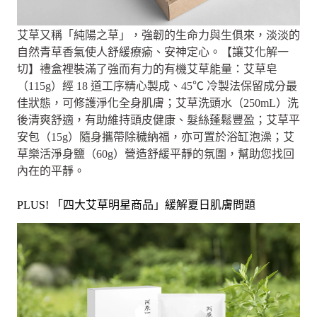
艾草又稱「純陽之草」，強韌的生命力與生俱來，淡淡的
自然青草香氣使人舒緩療瘉、安神定心。【讓艾化解一
切】禮盒裡裝滿了強而有力的有機艾草能量：艾草皂
（115g）經 18 道工序精心製成、45℃ 冷製法保留成分最
佳狀態，可修護淨化全身肌膚；艾草洗頭水（250mL）洗
後清爽舒適，有助維持頭皮健康、髮絲蓬鬆豐盈；艾草平
安包（15g）隨身攜帶除穢納福，亦可置於浴缸泡澡；艾
草樂活淨身鹽（60g）營造舒緩平靜的氛圍，幫助您找回
內在的平靜。
PLUS! 「四大艾草明星商品」緩解夏日肌膚問題