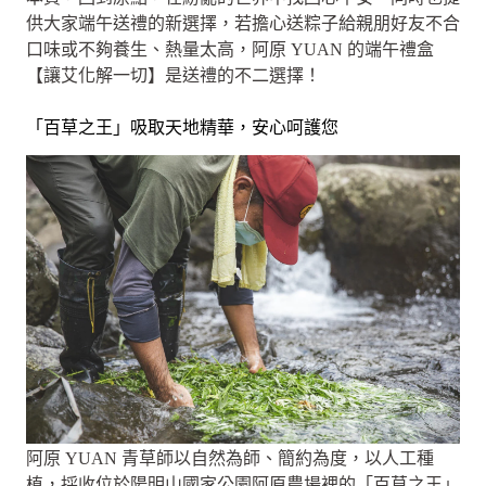
供大家端午送禮的新選擇，若擔心送粽子給親朋好友不合
口味或不夠養生、熱量太高，阿原 YUAN 的端午禮盒
【讓艾化解一切】是送禮的不二選擇！
「百草之王」吸取天地精華，安心呵護您
阿原 YUAN 青草師以自然為師、簡約為度，以人工種
植，採收位於陽明山國家公園阿原農場裡的「百草之王」