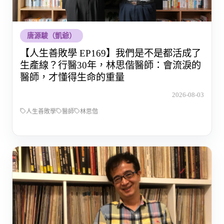
唐源駿（凱爺）
【人生善敗學 EP169】我們是不是都活成了
生產線？行醫30年，林思偕醫師：會流淚的
醫師，才懂得生命的重量
2026-08-03
人生善敗學
醫師
林思偕