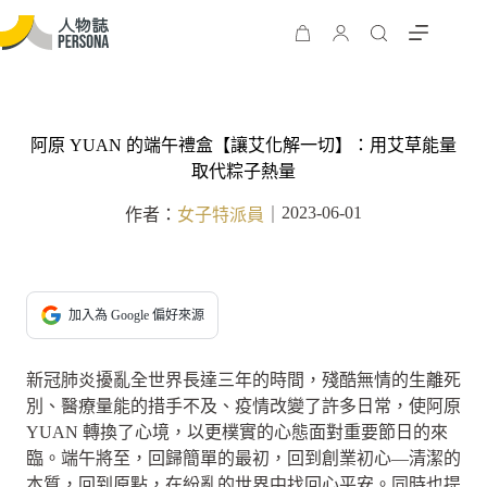
阿原 YUAN 的端午禮盒【讓艾化解一切】：用艾草能量
取代粽子熱量
2023-06-01
作者：
女子特派員
｜
加入為 Google 偏好來源
新冠肺炎擾亂全世界長達三年的時間，殘酷無情的生離死
別、醫療量能的措手不及、疫情改變了許多日常，使阿原
YUAN 轉換了心境，以更樸實的心態面對重要節日的來
臨。端午將至，回歸簡單的最初，回到創業初心—清潔的
本質，回到原點，在紛亂的世界中找回心平安。同時也提