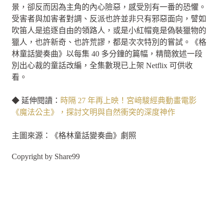
景，卻反而因為主角的內心險惡，感受別有一番的恐懼。
受害者與加害者對調、反派也許並非只有邪惡面向，譬如
吹笛人是追逐自由的領路人，或是小紅帽竟是偽裝獵物的
獵人，也許新奇、也許荒謬，都是次次特別的嘗試。《格
林童話變奏曲》以每集 40 多分鐘的篇幅，精簡敘述一段
別出心裁的童話改編，全集數現已上架 Netflix 可供收
看。
◆ 延伸閱讀：
時隔 27 年再上映！宮﨑駿經典動畫電影
《魔法公主》，探討文明與自然衝突的深度神作
主圖來源：《格林童話變奏曲》劇照
Copyright by Share99