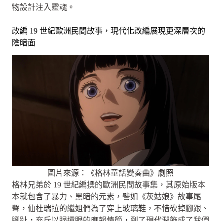
物設計注入靈魂。
改編 19 世紀歐洲民間故事，現代化改編展現更深層次的
陰暗面
圖片來源：《格林童話變奏曲》劇照
格林兄弟於 19 世紀編撰的歐洲民間故事集，其原始版本
本就包含了暴力、黑暗的元素，譬如《灰姑娘》故事尾
聲，仙杜瑞拉的繼姐們為了穿上玻璃鞋，不惜砍掉腳跟、
腳趾，充斥以眼還眼的應報情節，到了現代潤飾成了我們