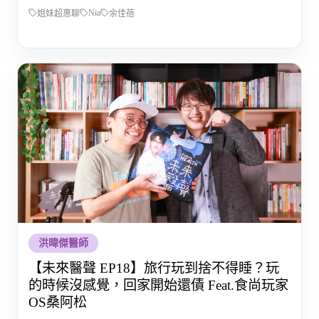
Nia
姐妹超惠聊
余佳蓓
洪暐傑醫師
【未來醫聲 EP18】旅行玩到捨不得睡？玩
的時候沒感覺，回家開始還債 Feat.食尚玩家
OS桑阿松