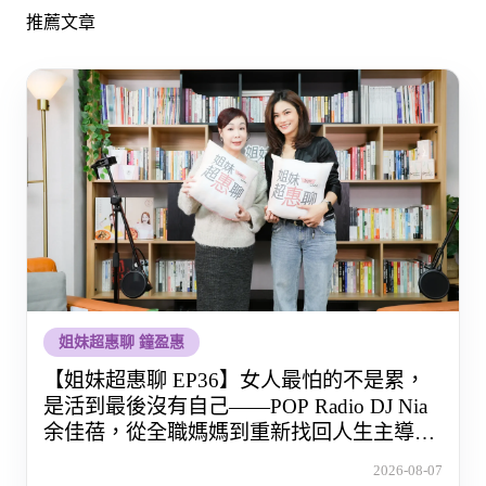
推薦文章
姐妹超惠聊 鐘盈惠
【姐妹超惠聊 EP36】女人最怕的不是累，
是活到最後沒有自己——POP Radio DJ Nia
余佳蓓，從全職媽媽到重新找回人生主導權
的那段路
2026-08-07