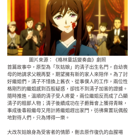
圖片來源：《格林童話變奏曲》劇照
首篇故事中，原型為「灰姑娘」的清子出生名門，自幼喪
母的她請求父親再娶，期望擁有新的家人來陪伴。為了討
好繼姐們，清子不惜換上舊衣、從事僕人的工作，兩位性
格剛烈的繼姐感到百般疑惑，卻找不到清子加害的證據。
隨時推進，溫順的清子受人疼愛，兩位繼姐反而成了凸顯
清子的粗鄙人物；清子後續成功在子爵舞會上獲得青睞，
事成後毒殺繼母又用計將繼姐趕出家門，彷彿棄置玩偶般
地對待人們，只為博得一樂。
大改灰姑娘身為受害者的情節，刪去原作復仇的血腥場