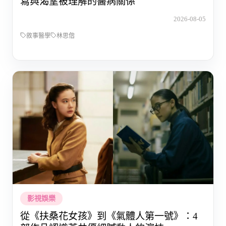
寫與渴望被理解的醫病關係
2026-08-05
敘事醫學
林思偕
影視娛樂
從《扶桑花女孩》到《氣體人第一號》：4