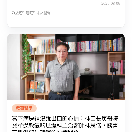
2026-08-06
旅遊
睡眠
未來醫聲
敘事醫學
寫下病房裡沒說出口的心情：林口長庚醫院
兒童過敏氣喘風溼科主治醫師林思偕，談書