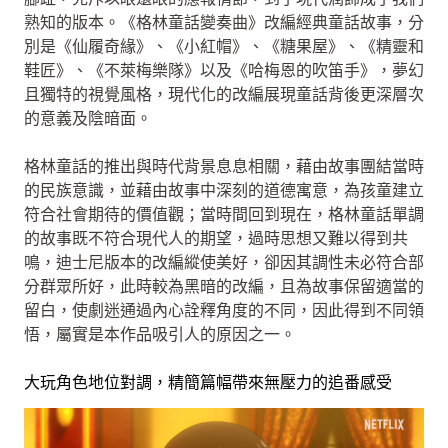
熟知的版本。《格林童話變奏曲》改編經典童話故事，分
別是《仙履奇緣》、《小紅帽》、《糖果屋》、《精靈和
鞋匠》、《不萊梅樂隊》以及《哈梅恩的吹笛手》，夢幻
且獨特的視覺風格，現代化的改編展現童話背後更深層次
的意義及陰暗面。
格林童話的推出與時代背景息息相關，藉由故事團結當時
的民族意識，並藉由故事中深刻的道德寓意，為孩童建立
符合社會期待的價值觀；當時間回到現在，格林童話單調
的故事既不符合現代人的期望，過時思想又難以得到共
鳴，迪士尼版本的改編縱使美好，卻因其調性未必符合部
分群眾所好，此時較為黑暗的改編，且為故事保留適當的
留白，使劇迷通過內心詮釋角度的不同，因此得到不同領
悟，屬實是本作品吸引人的原因之一。
大玩角色地位對調，精簡篇幅帶來無壓力的追番感受