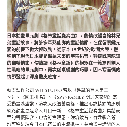
日本動畫單元劇《格林童話變奏曲》，劇情改編自格林兄
弟童話故事，將許多耳熟能詳的童話情節，在保留關鍵元
素的前提下做大幅改動，從原本 19 世紀的歐洲大陸，搬
移到了現代日本或是遙遠未來的宇宙拓荒，顛覆既有認知
的翻轉情節，使熟讀《格林童話》的觀眾在一篇篇刻劃人
性黑暗的單元劇中，再次感嘆編劇的巧思，因不寒而慄的
情節豎起了渾身雞皮疙瘩。
動畫製作公司 WIT STUDIO 曾以《進擊的巨人第二
季》、《國王排名》、《SPY×FAMILY 間諜家家酒》盛
受動畫迷盛讚，這次大改溫馨風格，推出弔詭情節的原創
網路動畫更是令人耳目一新。《格林童話變奏曲》集結豪
華的聲優陣容，包含釘宮理惠、佐倉綾音、竹達彩奈等，
均可稱是現今日本配音員的中流砥柱，為動畫中詭譎的人