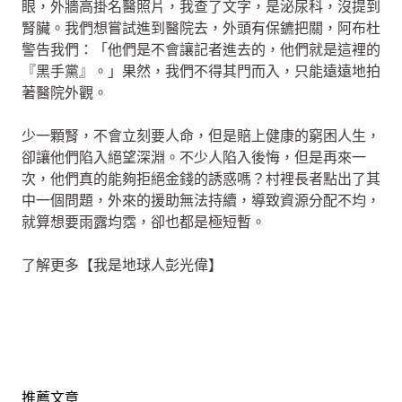
眼，外牆高掛名醫照片，我查了文字，是泌尿科，沒提到
腎臟。我們想嘗試進到醫院去，外頭有保鑣把關，阿布杜
警告我們：「他們是不會讓記者進去的，他們就是這裡的
『黑手黨』。」果然，我們不得其門而入，只能遠遠地拍
著醫院外觀。
少一顆腎，不會立刻要人命，但是賠上健康的窮困人生，
卻讓他們陷入絕望深淵。不少人陷入後悔，但是再來一
次，他們真的能夠拒絕金錢的誘惑嗎？村裡長者點出了其
中一個問題，外來的援助無法持續，導致資源分配不均，
就算想要雨露均霑，卻也都是極短暫。
了解更多【我是地球人彭光偉】
推薦文章