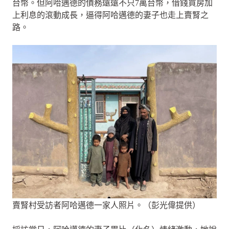
台幣。但阿哈邁德的債務遠遠不只7萬台幣，借錢買房加
上利息的滾動成長，逼得阿哈邁德的妻子也走上賣腎之
路。
賣腎村受訪者阿哈邁德一家人照片。（彭光偉提供）