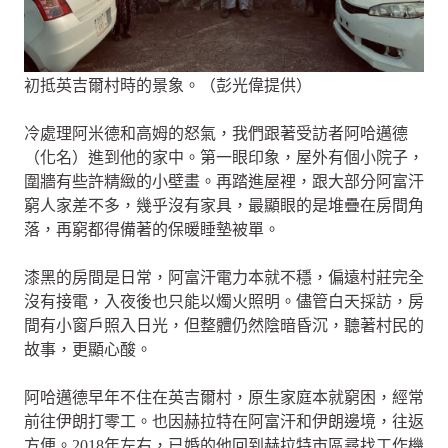
初抵英吉爾村時的景象。（彭光偉提供）
冷處理阿米德和高姆的怒氣，我們跟著受訪者阿哈邁德
（化名）進到他的家中。第一眼印象，屋外有個小院子，
圍牆有些許精緻的小壁畫。再踏進屋裡，跟大部分阿富汗
窮人家差不多，幾乎沒有家具，最顯眼的是堆疊在房間角
落，再窮都得備著的保暖睡墊被單。
漆黑的房間是日常，阿富汗電力本就不穩，偏遠村莊完全
沒有接電，入夜後也只能以燭火照明。儘管白天採訪，房
間有小窗戶照入日光，但整體仍然陰暗昏沉，聽著村民的
故事，更顯心酸。
阿哈邁德早年不住在英吉爾村，原生家庭本就窮困，經常
前往伊朗打零工。也因赫拉特在阿富汗和伊朗邊境，往返
方便。2018年左右，已婚的他回到赫拉特市區尋找工作機