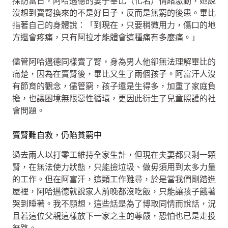
採訪當日，阿哈邁德的妻子畢比（化名）情緒激動，她說
沒想到賣腎換來的不是好日子，反而是無窮的後患。畢比
指著自己的身體說：「到現在，只要稍微用力，傷口的地
方還會疼痛，只有阿拉才能體會這種痛有多麼痛。」
儘管阿哈邁德同樣賣了腎，身為男人他卻無法理解畢比的
痛楚，因為在賣腎後，畢比又生了兩個孩子。阿富汗人沒
有節育的觀念，儘管窮，孩子還是生得多，加重了家庭負
擔，也讓困境無限惡性循環，更因此衍生了兒童照護的社
會問題。
賣腎難自救，仍陷貧窮中
過去兩人以打零工維持全家生計，但現在夫妻都只剩一顆
腎，在無法使力狀態，只能撿垃圾、做毋須用到太多力量
的工作。但在阿富汗，這類工作難尋，於是當我們剛踏進
屋裡，阿哈邁德就說家人前晚都沒吃飯，只能讓孩子餓著
哭到睡著。我不願想，這些話是為了博取同情而說話，況
且若這位父親這樣放下一家之主的尊嚴，恐怕也已是走投