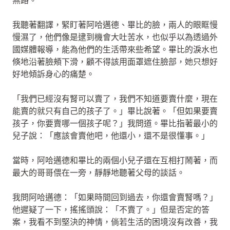
無路。
我聽著翻譯，緊盯著阿哈邁德、畢比的臉，兩人的眼眶慢
慢濕了，他們像是逮到機會大吐苦水，也似乎以為透過外
國媒體報導，能為他們的生活帶來些希望。畢比的淚水也
倏地沿著臉頰下滑，顧不得該用面罩遮住臉部，她只想好
好地傾訴身心的痛楚。
「我們已經沒有腎可以賣了，我們不知道要賣什麼，現在
能賣的就只有自己的孩子了。」畢比說著。「但如果要賣
孩子，你要賣哪一個孩子呢？」我問道。畢比指著最小的
兒子說：「應該會賣他吧，他還小，還不是很懂事。」
當時，阿哈邁德和畢比的兩個小兒子還在互相打鬧著，而
最大的哥哥偎在一旁，靜靜地聽著父母的談話。
我問阿哈邁德：「如果時間回到過去，你還會賣腎嗎？」
他遲疑了一下，搖搖頭說：「不賣了。」但是否定的答
案，我看不到堅決的神情，倘若生活的困境沒有改善，我