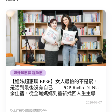
姐妹超惠聊 鐘盈惠
【姐妹超惠聊 EP36】女人最怕的不是累，
是活到最後沒有自己——POP Radio DJ Nia
余佳蓓，從全職媽媽到重新找回人生主導權
的那段路
2026-08-07
Nia
余佳蓓
姐妹超惠聊