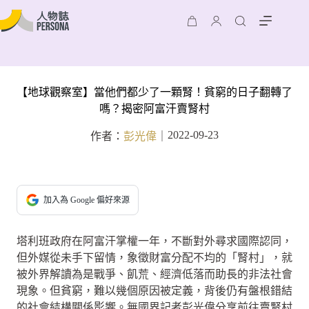
【地球觀察室】當他們都少了一顆腎！貧窮的日子翻轉了
嗎？揭密阿富汗賣腎村
2022-09-23
作者：
彭光偉
｜
加入為 Google 偏好來源
塔利班政府在阿富汗掌權一年，不斷對外尋求國際認同，
但外媒從未手下留情，象徵財富分配不均的「腎村」，就
被外界解讀為是戰爭、飢荒、經濟低落而助長的非法社會
現象。但貧窮，難以幾個原因被定義，背後仍有盤根錯結
的社會結構關係影響。無國界記者彭光偉分享前往賣腎村