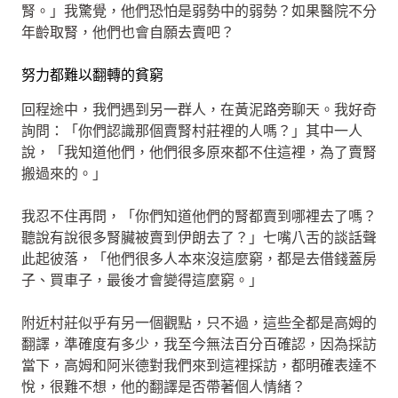
腎。」我驚覺，他們恐怕是弱勢中的弱勢？如果醫院不分
年齡取腎，他們也會自願去賣吧？
努力都難以翻轉的貧窮
回程途中，我們遇到另一群人，在黃泥路旁聊天。我好奇
詢問：「你們認識那個賣腎村莊裡的人嗎？」其中一人
說，「我知道他們，他們很多原來都不住這裡，為了賣腎
搬過來的。」
我忍不住再問，「你們知道他們的腎都賣到哪裡去了嗎？
聽說有說很多腎臟被賣到伊朗去了？」七嘴八舌的談話聲
此起彼落，「他們很多人本來沒這麼窮，都是去借錢蓋房
子、買車子，最後才會變得這麼窮。」
附近村莊似乎有另一個觀點，只不過，這些全都是高姆的
翻譯，準確度有多少，我至今無法百分百確認，因為採訪
當下，高姆和阿米德對我們來到這裡採訪，都明確表達不
悅，很難不想，他的翻譯是否帶著個人情緒？