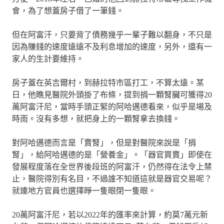
會，為了想蓋房子借了一筆錢。
但在阿富汗，只要背了債務幾乎一輩子難以翻身，不只是
因為賺錢的速度遠遠不及利息增加的速度，另外，還有一
家人的生計要維持。
房子蓋在英吉爾村，到赫拉特市區打工，不算太遠。某
日，他瞧見醫院外頭掛了布條，提到捐一顆腎臟可獲得20
萬阿富汗尼，當時手頭正緊的阿哈邁德看來，似乎是場及
時雨。沒有多想，就把身上的一顆腎拿去換錢。
對阿哈邁德而言是「賣腎」，但是對醫院來說是「捐
腎」，給阿哈邁德的是「營養金」。「器官買賣」即使在
發展程度落在全世界後段班的阿富汗，仍然得在法令上禁
止，醫院得別有名目，不過誰不知道這就是器官交易呢？
就連地方官員也選擇睜一隻眼閉一隻眼。
20萬阿富汗尼，若以2022年的匯率來計算，約莫7萬元新