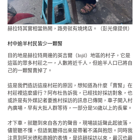
赫拉特其實相當熱鬧，路旁就有燒烤店。（彭光偉提供）
村中逾半村民皆少一顆腎
目的地是赫拉特周邊的英吉爾（Injil）地區的村子，它是
這區的眾多村莊之一，人數將近千人，但逾半人口已將自
己的一顆腎賣掉了。
這是我們造訪這座村莊的原因，想知道為什麼「賣腎」在
村莊裡這麼盛行？阿布杜告訴我，已經找好採訪對象，也
或許是有外媒記者要進村採訪的訊息已傳開，車子開入村
內廣場，早有大批人群等待，一部分是50歲以上的長輩。
才下車，就聽到來自各方的聲音，現場談話聲此起彼落，
儘管聽不懂，但語氣聽得出來是帶著不滿與抱怨。同時我
注意到阿米德和高姆的表情，是這趟採訪以來，最沉也最