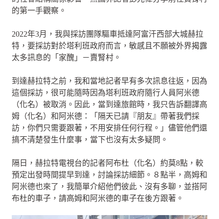
的第一手觀察。
2022年3月，我與採訪團隊驅車抵達阿富汗西部大城赫拉
特，要採訪對於塔利班政府而言，敏感且不願被外界揭露
太多訊息的「家醜」－賣腎村。
到達赫拉特之前，我和當地記者早有多次訊息往返，因為
這個採訪，很可能隨時因為塔利班政府隨行人員阿米德
（化名）被取消。因此，當到達旅館時，我只告訴翻譯高
姆（化名）和阿米德：「隔天已請『朋友』帶著我們採
訪，你們只需要跟著，不用安排任何行程。」儘管他們還
搞不清楚發生什麼事，當下也沒有太多疑問。
隔日，赫拉特電視台的記者阿布杜（化名）約莫8點，較
預定出發時間提早到達，討論採訪細節。８點半，高姆和
阿米德也來了，我簡單介紹他們彼此、沒有多聊，並搭阿
布杜的車子，請高姆和阿米德的車子在後方跟著。