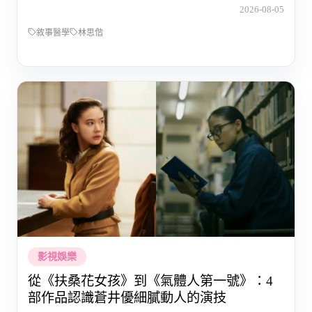
2026-08-05
敘事醫學
林思偕
影視娛樂
從《扶桑花女孩》到《氣體人第一號》：4
部作品認識蒼井優細膩動人的演技