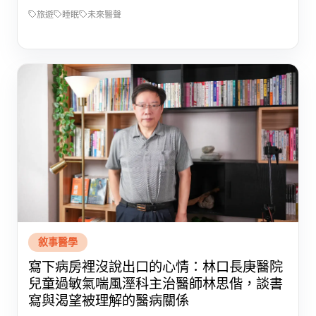
旅遊
睡眠
未來醫聲
敘事醫學
寫下病房裡沒說出口的心情：林口長庚醫院
兒童過敏氣喘風溼科主治醫師林思偕，談書
寫與渴望被理解的醫病關係