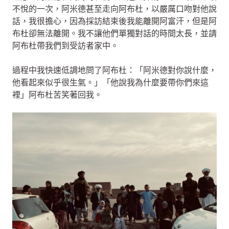
不悅的一次，阿米德甚至走向阿布杜，以嚴厲口吻對他說
話，我很擔心，因為採訪結束後我能離開阿富汗，但是阿
布杜卻無法離開。我不讓他們單獨對話的時間太長，並請
阿布杜帶我們到受訪者家中。
過程中我快速低調地問了阿布杜：「阿米德對你說什麼，
他看起來似乎很生氣。」「他說我為什麼要帶你們來這
裡」阿布杜苦笑著回我。