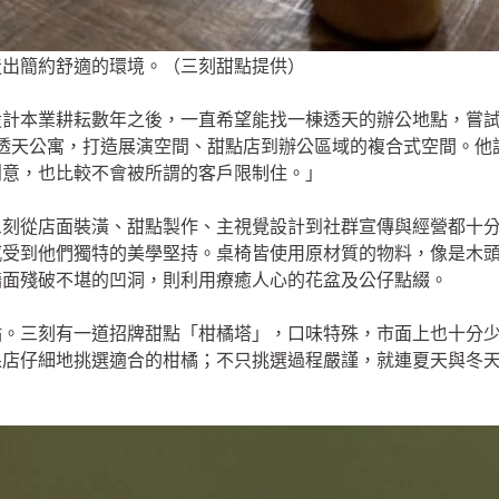
造出簡約舒適的環境。（三刻甜點提供）
設計本業耕耘數年之後，一直希望能找一棟透天的辦公地點，嘗
透天公寓，打造展演空間、甜點店到辦公區域的複合式空間。他
創意，也比較不會被所謂的客戶限制住。」
三刻從店面裝潢、甜點製作、主視覺設計到社群宣傳與經營都十
感受到他們獨特的美學堅持。桌椅皆使用原材質的物料，像是木
牆面殘破不堪的凹洞，則利用療癒人心的花盆及公仔點綴。
點。三刻有一道招牌甜點「柑橘塔」，口味特殊，市面上也十分
果店仔細地挑選適合的柑橘；不只挑選過程嚴謹，就連夏天與冬