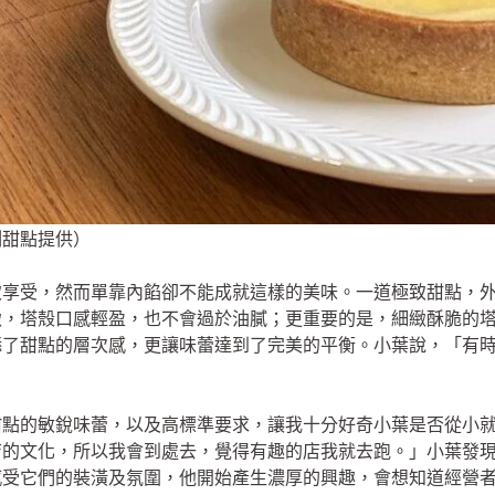
刻甜點提供）
致享受，然而單靠內餡卻不能成就這樣的美味。一道極致甜點，
緻，塔殼口感輕盈，也不會過於油膩；更重要的是，細緻酥脆的
添了甜點的層次感，更讓味蕾達到了完美的平衡。小葉說，「有
甜點的敏銳味蕾，以及高標準要求，讓我十分好奇小葉是否從小
店的文化，所以我會到處去，覺得有趣的店我就去跑。」小葉發
感受它們的裝潢及氛圍，他開始產生濃厚的興趣，會想知道經營