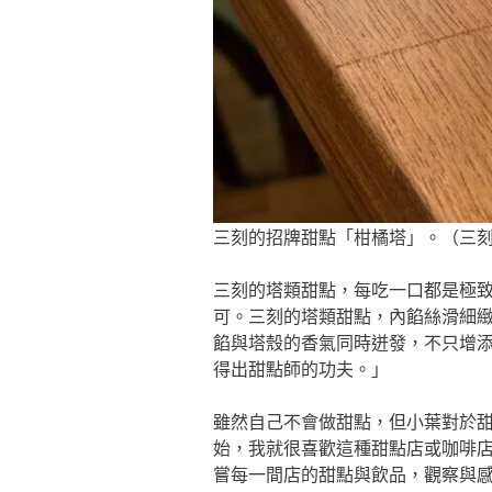
三刻的招牌甜點「柑橘塔」。（三
三刻的塔類甜點，每吃一口都是極
可。三刻的塔類甜點，內餡絲滑細
餡與塔殼的香氣同時迸發，不只增
得出甜點師的功夫。」
雖然自己不會做甜點，但小葉對於
始，我就很喜歡這種甜點店或咖啡
嘗每一間店的甜點與飲品，觀察與