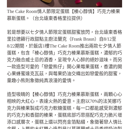
The Cake Room情人節限定蛋糕【榛心醇情】巧克力榛果
慕斯蛋糕。（台北遠東香格里拉提供）
若是想要以七夕情人節限定蛋糕甜蜜放閃，台北遠東香格
里拉德籍行政甜點主廚法蘭克（Frank Braun）自8/12至
8/22期間，於飯店1樓The Cake Room推出兩款七夕情人節
蛋糕，包含「榛心醇情」巧克力榛果慕斯蛋糕，濃郁的巧
克力融合威士忌的酒香，呈現令人心醉的絕妙滋味。而另
一款造型可愛的「戀愛熊仔」開心果莓果蛋糕，香濃的開
心果蜂蜜達克瓦茲，與莓果奶油交織出如戀愛般的甜蜜，
童趣小熊則象徵純真浪漫的愛情。
造型吸睛的【榛心醇情】巧克力榛果慕斯蛋糕，兩顆心心
相映的大紅心，表達火熱的愛意。主廚以70%的法芙娜巧
克力與榛果製成巧克力軟糖蛋糕，每一口都能感受到濃郁
的巧克力和香甜的榛果，蛋糕底部巧思搭配巧克力脆片增
添口感層次，蛋糕上還以閃亮金箔點綴，象徵著戀人情比
金堅，上層的大紅雙心造型是以葛瑪蘭威士忌香堤奶油製