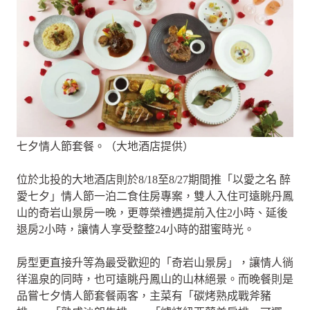
七夕情人節套餐。（大地酒店提供）
位於北投的大地酒店則於8/18至8/27期間推「以愛之名 醉
愛七夕」情人節一泊二食住房專案，雙人入住可遠眺丹鳳
山的奇岩山景房一晚，更尊榮禮遇提前入住2小時、延後
退房2小時，讓情人享受整整24小時的甜蜜時光。
房型更直接升等為最受歡迎的「奇岩山景房」，讓情人徜
徉溫泉的同時，也可遠眺丹鳳山的山林絕景。而晚餐則是
品嘗七夕情人節套餐兩客，主菜有「碳烤熟成戰斧豬