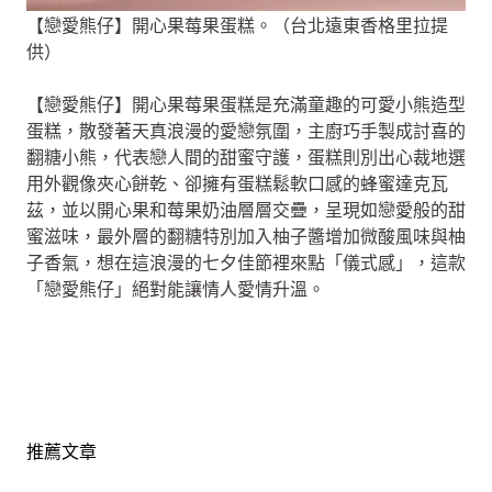
【戀愛熊仔】開心果莓果蛋糕。（台北遠東香格里拉提
供）
【戀愛熊仔】開心果莓果蛋糕是充滿童趣的可愛小熊造型
蛋糕，散發著天真浪漫的愛戀氛圍，主廚巧手製成討喜的
翻糖小熊，代表戀人間的甜蜜守護，蛋糕則別出心裁地選
用外觀像夾心餅乾、卻擁有蛋糕鬆軟口感的蜂蜜達克瓦
茲，並以開心果和莓果奶油層層交疊，呈現如戀愛般的甜
蜜滋味，最外層的翻糖特別加入柚子醬增加微酸風味與柚
子香氣，想在這浪漫的七夕佳節裡來點「儀式感」，這款
「戀愛熊仔」絕對能讓情人愛情升溫。
推薦文章