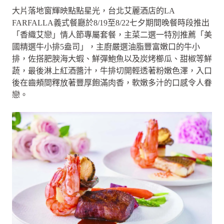
大片落地窗輝映點點星光，台北艾麗酒店的LA
FARFALLA義式餐廳於8/19至8/22七夕期間晚餐時段推出
「香織艾戀」情人節專屬套餐，主菜二選一特別推薦「美
國精選牛小排5盎司」，主廚嚴選油脂豐富嫩口的牛小
排，佐搭肥腴海大蝦、鮮彈鮑魚以及炭烤櫛瓜、甜椒等鮮
蔬，最後淋上紅酒醬汁，牛排切開輕透著粉嫩色澤，入口
後在齒頰間釋放著豐厚飽滿肉香，軟嫩多汁的口感令人眷
戀。