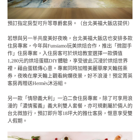
預訂指定房型可升等尊爵套房。（台北美福大飯店提供）
若想與另一半共度美好夜晚，台北美福大飯店也安排多款
住房專案，今年與Funsiamo玩美烘焙合作，推出「微甜手
作」住房專案，入住房客可於烘焙教室選擇一款價值
1,280元的烘培蛋糕DIY體驗，享受彼此沉浸於烘焙世界
裡，藉由蛋糕傳心意。專案同時加贈美麗華摩天輪搭乘
券，夜晚在摩天輪上觀看絢爛夜景，好不浪漫！預定菁英
客房再贈送Hermès沐浴組。
另一款「情戀義大利」一泊二食住房專案，除了可享用浪
漫的「濃情蜜義」義大利雙人套餐，亦可規劃屬於倆人的
台北微旅行，預訂即升等18坪大的雅仕客房，愜意享受雙
人假期。