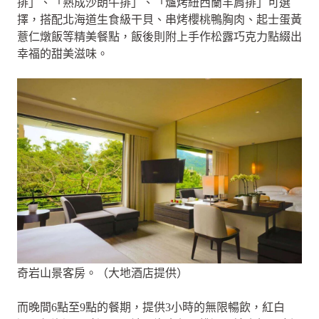
排」、「熟成沙朗牛排」、「爐烤紐西蘭羊肩排」可選
擇，搭配北海道生食級干貝、串烤櫻桃鴨胸肉、起士蛋黃
薏仁燉飯等精美餐點，飯後則附上手作松露巧克力點綴出
幸福的甜美滋味。
奇岩山景客房。（大地酒店提供）
而晚間6點至9點的餐期，提供3小時的無限暢飲，紅白