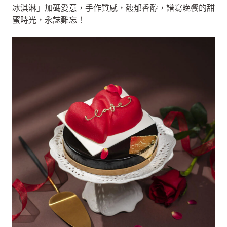
冰淇淋」加碼愛意，手作質感，馥郁香醇，譜寫晚餐的甜
蜜時光，永誌難忘！