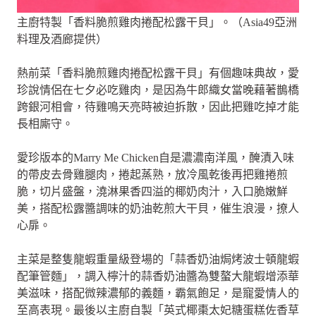
主廚特製「香料脆煎雞肉捲配松露干貝」。（Asia49亞洲
料理及酒廊提供）
熱前菜「香料脆煎雞肉捲配松露干貝」有個趣味典故，愛
珍說情侶在七夕必吃雞肉，是因為牛郎織女當晚藉著鵲橋
跨銀河相會，待雞鳴天亮時被迫拆散，因此把雞吃掉才能
長相廝守。
愛珍版本的Marry Me Chicken自是濃濃南洋風，醃漬入味
的帶皮去骨雞腿肉，捲起蒸熟，放冷風乾後再把雞捲煎
脆，切片盛盤，澆淋果香四溢的椰奶肉汁，入口脆嫩鮮
美，搭配松露醬調味的奶油乾煎大干貝，催生浪漫，撩人
心扉。
主菜是整隻龍蝦重量級登場的「蒜香奶油焗烤波士頓龍蝦
配筆管麵」，調入檸汁的蒜香奶油醬為雙螯大龍蝦增添華
美滋味，搭配微辣濃郁的義麵，霸氣飽足，是寵愛情人的
至高表現。最後以主廚自製「英式椰棗太妃糖蛋糕佐香草