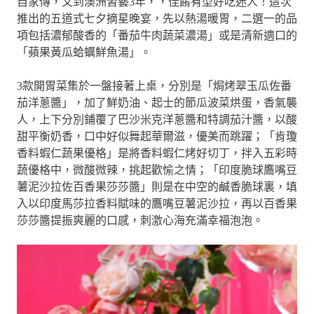
自家傳，又到澳洲習藝3年，，佳餚有型好吃迷人！這次
推出的五道式七夕摘星晚宴，先以熱湯暖胃，二選一的品
項包括濃郁酸香的「番茄牛肉蔬菜濃湯」或是清新適口的
「蘋果黃瓜蛤蠣鮮魚湯」。
3款開胃菜集於一盤接著上桌，分別是「焗烤翠玉瓜佐番
茄洋蔥醬」，加了鮮奶油、起士的節瓜波菜烘蛋，香氣襲
人，上下分別鋪覆了巴沙米克洋蔥醬和特調茄汁醬，以酸
甜平衡奶香，口中好似舞起華爾滋，優美而跳躍；「肯瓊
香料蝦仁蔬果優格」是將香料蝦仁烤好切丁，拌入五彩時
蔬優格中，微酸微辣，挑起歡愉之情；「印度脆球鷹嘴豆
薯泥沙拉佐百香果莎莎醬」則是在中空的鹹香脆球裏，填
入以印度馬莎拉香料賦味的鷹嘴豆薯泥沙拉，再以百香果
莎莎醬提振爽麗的口感，刺激心海充滿幸福泡泡。