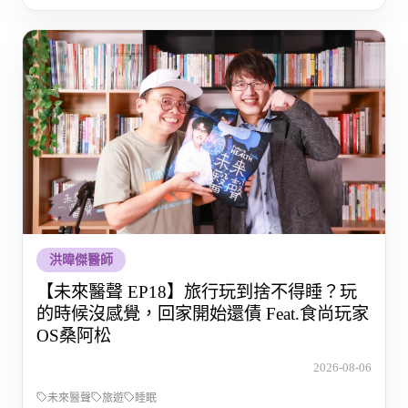
洪暐傑醫師
【未來醫聲 EP18】旅行玩到捨不得睡？玩
的時候沒感覺，回家開始還債 Feat.食尚玩家
OS桑阿松
2026-08-06
未來醫聲
旅遊
睡眠