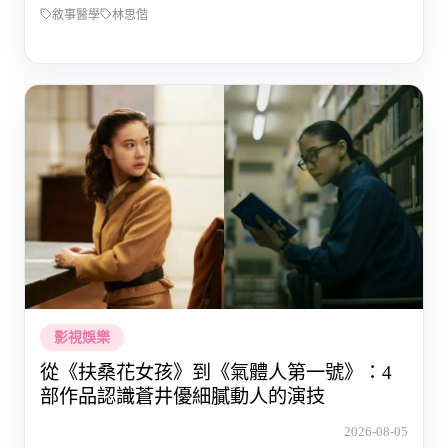
敘事醫學
林思偕
影視娛樂
從《扶桑花女孩》到《氣體人第一號》：4
部作品認識蒼井優細膩動人的演技
2026-08-05