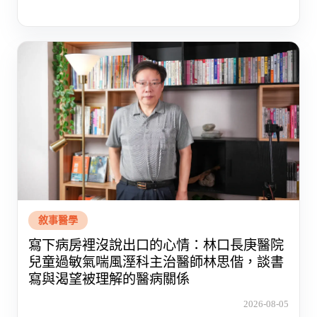
敘事醫學
寫下病房裡沒說出口的心情：林口長庚醫院
兒童過敏氣喘風溼科主治醫師林思偕，談書
寫與渴望被理解的醫病關係
2026-08-05