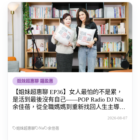
姐妹超惠聊 鐘盈惠
【姐妹超惠聊 EP36】女人最怕的不是累，
是活到最後沒有自己——POP Radio DJ Nia
余佳蓓，從全職媽媽到重新找回人生主導權
的那段路
2026-08-07
Nia
姐妹超惠聊
余佳蓓