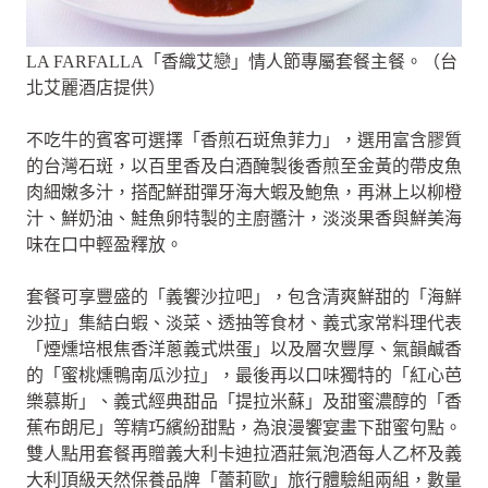
LA FARFALLA「香織艾戀」情人節專屬套餐主餐。（台
北艾麗酒店提供）
不吃牛的賓客可選擇「香煎石斑魚菲力」，選用富含膠質
的台灣石斑，以百里香及白酒醃製後香煎至金黃的帶皮魚
肉細嫩多汁，搭配鮮甜彈牙海大蝦及鮑魚，再淋上以柳橙
汁、鮮奶油、鮭魚卵特製的主廚醬汁，淡淡果香與鮮美海
味在口中輕盈釋放。
套餐可享豐盛的「義饗沙拉吧」，包含清爽鮮甜的「海鮮
沙拉」集結白蝦、淡菜、透抽等食材、義式家常料理代表
「煙燻培根焦香洋蔥義式烘蛋」以及層次豐厚、氣韻鹹香
的「蜜桃燻鴨南瓜沙拉」，最後再以口味獨特的「紅心芭
樂慕斯」、義式經典甜品「提拉米蘇」及甜蜜濃醇的「香
蕉布朗尼」等精巧繽紛甜點，為浪漫饗宴畫下甜蜜句點。
雙人點用套餐再贈義大利卡迪拉酒莊氣泡酒每人乙杯及義
大利頂級天然保養品牌「蕾莉歐」旅行體驗組兩組，數量