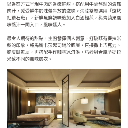
以香煎方式呈現牛肉的香嫩鮮甜，搭配用牛骨熬製的濃郁
肉汁，感受鮮牛於味蕾犇放的滋味。海陸雙饗選用「爐烤
紅鰷石斑」，新鮮魚鮮調味後加入白酒輕煎，與青蘋果風
味醬汁一同入口，風味迷人。
最令人期待的甜點，主廚發揮個人創意，打破既有提拉米
蘇的印象，將馬斯卡彭起司鋪於底層，直接撒上巧克力、
脆皮餅乾屑，再搭配手作咖啡冰淇淋，巧妙組合賦予提拉
米蘇不同的風味層次。