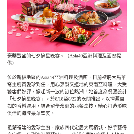
豪華豐盛的七夕摘星晚宴。（Asia49亞洲料理及酒廊提
供）
位於新板地區的Asia49亞洲料理及酒廊，日前禮聘大馬華
裔主廚黃愛珍到任，用心烹製又道地的東南亞料理，大受
饕客們好評，掀起新一波的訂位熱潮！她首度為餐廳設計
「七夕摘星晚宴」，於8/18至8/22的晚間推出，以揮灑自
如的香料運用，結合留學澳洲的西餐烹技，精心打造形味
俱佳的海陸豪華盛宴。
祖籍福建的愛珍主廚，家族四代定居大馬檳城，好手藝得