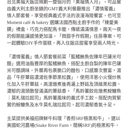
台北美福大飯店規劃一整個月的「美福情人月」，可品嘗
由義大利主廚坐鎮的GMT義大利餐廳推出「濃情蜜義」
情人節套餐，享受經典義式手法的浪漫海陸饗宴，也可至
Moment café & bakery 選購法國西點主廚手作的「臻愛美
鑽」禮盒，巧克力搭配馬卡龍，傳遞滿滿情意。兩天一夜
的假期能讓感情更加溫，「微甜手作假期」住房專案，可
一起體驗DIY手作蛋糕，再入住飯店甜蜜享受兩人時光。
「濃情蜜義」情人節套餐前菜「藍鰭鮪魚佐陳年巴薩米可
醋」選用油脂豐厚的藍鰭鮪魚，搭配主廚自製的陳年巴薩
米可醋調味，外層再包裹脆口的麵包，口感層次豐富。湯
品「牛肝蕈菇濃湯佐季節黑松露」，使用洋蔥小火慢炒焦
化加入牛肝蕈菇，高湯燉煮後再灑上野菇及頂級黑松露，
濃郁的湯頭散發滿滿的蕈菇香。「馬鈴薯餃佐燉煮鮟鱇魚
｜莫札瑞拉起司」馬鈴薯風味的義式手工餃，搭配肉質緊
實的鮟鱇魚及水牛莫札瑞拉起司，起司濃郁香氣十足。
主菜提供美福招牌鮮牛料理「香煎SRF極黑和牛」，選以
美國蛇河農場(Snake River Farm，簡稱SRF)的極黑和牛，