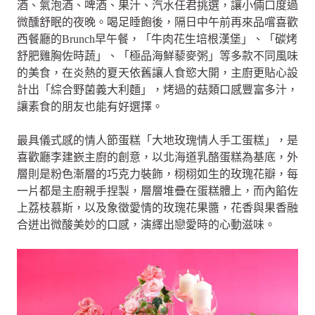
酒、氣泡酒、啤酒、果汁、汽水任君挑選，讓小倆口度過
微醺舒眠的夜晚。喝足睡飽後，隔日中午前再來品嚐喜歡
西餐廳的Brunch早午餐，「牛肉花生培根漢堡」、「碳烤
舒肥雞胸佐時蔬」、「極品海鮮藜麥粥」等多款不同風味
的美食，在炎熱的夏天依舊讓人食慾大開，主廚更貼心設
計出「綜合野菌義大利麵」，烤過的菇類口感豐富多汁，
讓素食的朋友也能有好選擇。
最具儀式感的情人節蛋糕「大地玫瑰情人手工蛋糕」，是
喜歡廳李建嶔主廚的創意，以北海道乳酪蛋糕為基底，外
層則是粉色漸層的巧克力裝飾，栩栩如生的玫瑰花瓣，每
一片都是主廚親手捏製，層層堆疊在蛋糕體上，而內餡佐
上荔枝慕斯，以及象徵愛情的玫瑰花果醬，花香與果香融
合迸出微酸美妙的口感，演繹出戀愛時的心動滋味。